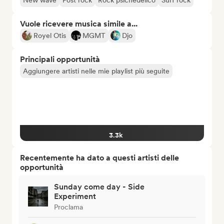
New wave
Post rock
Rock psichedelico
Surf rock
Vuole ricevere musica simile a...
Royel Otis
MGMT
Djo
Principali opportunità
Aggiungere artisti nelle mie playlist più seguite
3.3k
Recentemente ha dato a questi artisti delle
opportunità
Sunday come day - Side
Experiment
Proclama