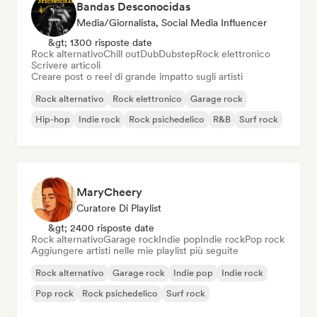
Bandas Desconocidas
Media/Giornalista, Social Media Influencer
&gt; 1300 risposte date
Rock alternativo
Chill out
Dub
Dubstep
Rock elettronico
Scrivere articoli
Creare post o reel di grande impatto sugli artisti
Rock alternativo
Rock elettronico
Garage rock
Hip-hop
Indie rock
Rock psichedelico
R&B
Surf rock
MaryCheery
Curatore Di Playlist
&gt; 2400 risposte date
Rock alternativo
Garage rock
Indie pop
Indie rock
Pop rock
Aggiungere artisti nelle mie playlist più seguite
Rock alternativo
Garage rock
Indie pop
Indie rock
Pop rock
Rock psichedelico
Surf rock