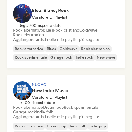
Bleu, Blanc, Rock
Curatore Di Playlist
&gt; 700 risposte date
Rock alternativo
Blues
Rock cristiano
Coldwave
Rock elettronico
Aggiungere artisti nelle mie playlist più seguite
Rock alternativo
Blues
Coldwave
Rock elettronico
Rock sperimentale
Garage rock
Indie rock
New wave
NUOVO
New Indie Music
Curatore Di Playlist
< 100 risposte date
Rock alternativo
Dream pop
Rock sperimentale
Garage rock
Indie folk
Aggiungere artisti nelle mie playlist più seguite
Rock alternativo
Dream pop
Indie folk
Indie pop