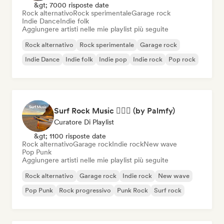
&gt; 7000 risposte date
Rock alternativo
Rock sperimentale
Garage rock
Indie Dance
Indie folk
Aggiungere artisti nelle mie playlist più seguite
Rock alternativo
Rock sperimentale
Garage rock
Indie Dance
Indie folk
Indie pop
Indie rock
Pop rock
Surf Rock Music 🏄🏻‍♂️ (by Palmfy)
Curatore Di Playlist
&gt; 1100 risposte date
Rock alternativo
Garage rock
Indie rock
New wave
Pop Punk
Aggiungere artisti nelle mie playlist più seguite
Rock alternativo
Garage rock
Indie rock
New wave
Pop Punk
Rock progressivo
Punk Rock
Surf rock