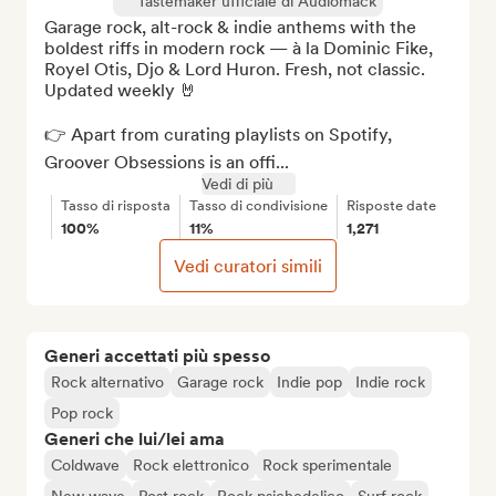
Tastemaker ufficiale di Audiomack
Garage rock, alt-rock & indie anthems with the 
boldest riffs in modern rock — à la Dominic Fike, 
Royel Otis, Djo & Lord Huron. Fresh, not classic. 
Updated weekly 🤘

👉 Apart from curating playlists on Spotify, 
Groover Obsessions is an offi...
Vedi di più
Tasso di risposta
Tasso di condivisione
Risposte date
100%
11%
1,271
Vedi curatori simili
Generi accettati più spesso
Rock alternativo
Garage rock
Indie pop
Indie rock
Pop rock
Generi che lui/lei ama
Coldwave
Rock elettronico
Rock sperimentale