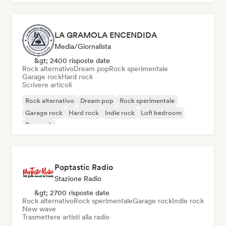
LA GRAMOLA ENCENDIDA
Media/Giornalista
&gt; 2400 risposte date
Rock alternativo
Dream pop
Rock sperimentale
Garage rock
Hard rock
Scrivere articoli
Rock alternativo
Dream pop
Rock sperimentale
Garage rock
Hard rock
Indie rock
Lofi bedroom
Pop rock
Poptastic Radio
Stazione Radio
&gt; 2700 risposte date
Rock alternativo
Rock sperimentale
Garage rock
Indie rock
New wave
Trasmettere artisti alla radio