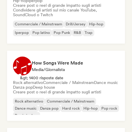
Hip-hop
Iperpop
Creare post o reel di grande impatto sugli artisti
Condividere gli artisti sul mio canale YouTube,
SoundCloud o Twitch
Commerciale / Mainstream
Drill/Jersey
Hip-hop
Iperpop
Pop latino
Pop Punk
R&B
Trap
How Songs Were Made
Media/Giornalista
&gt; 1400 risposte date
Rock alternativo
Commerciale / Mainstream
Dance music
Danza pop
Deep house
Creare post o reel di grande impatto sugli artisti
Rock alternativo
Commerciale / Mainstream
Dance music
Danza pop
Hard rock
Hip-hop
Pop rock
Rap in inglese