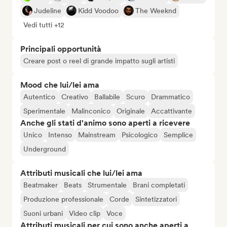
Judeline
Kidd Voodoo
The Weeknd
Vedi tutti +12
Principali opportunità
Creare post o reel di grande impatto sugli artisti
Mood che lui/lei ama
Autentico
Creativo
Ballabile
Scuro
Drammatico
Sperimentale
Malinconico
Originale
Accattivante
Anche gli stati d'animo sono aperti a ricevere
Unico
Intenso
Mainstream
Psicologico
Semplice
Underground
Attributi musicali che lui/lei ama
Beatmaker
Beats
Strumentale
Brani completati
Produzione professionale
Corde
Sintetizzatori
Suoni urbani
Video clip
Voce
Attributi musicali per cui sono anche aperti a