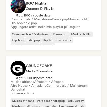
BGC Nights
Curatore Di Playlist
&gt; 1100 risposte date
Commerciale / Mainstream
Danza pop
Musica da film
Hip-hop
Indie pop
Aggiungere artisti nelle mie playlist più seguite
Commerciale / Mainstream
Danza pop
Musica da film
Hip-hop
Indie pop
Hip-hop strumentale
Pop internazionale
Pop rock
GRUNGECAKE
Media/Giornalista
&gt; 3000 risposte date
Musica africana
Afrobeat / Afropop
Afro House / Amapiano
Commerciale / Mainstream
Dancehall
Scrivere articoli
Musica africana
Afrobeat / Afropop
Drill/Jersey
Hip-hop
Hip-hop strumentale
Rap internazionale