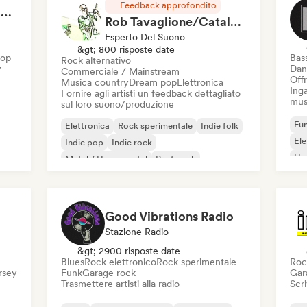
Feedback approfondito
RAP FRANÇAIS 2026 🔥🇫🇷 (Way Records)
Rob Tavaglione/Catalyst Recording
Esperto Del Suono
&gt; 800 risposte date
Hop
Bas
Rock alternativo
y
Dan
Commerciale / Mainstream
Offr
Musica country
Dream pop
Elettronica
Inga
Fornire agli artisti un feedback dettagliato
mus
sul loro suono/produzione
Fun
Elettronica
Rock sperimentale
Indie folk
El
Indie pop
Indie rock
Ho
Metal / Heavy metal
Post punk
Rock & Roll / Rock classico
Good Vibrations Radio
Stazione Radio
&gt; 2900 risposte date
Blues
Rock elettronico
Rock sperimentale
Roc
ersey
Funk
Garage rock
Gar
Trasmettere artisti alla radio
Scri