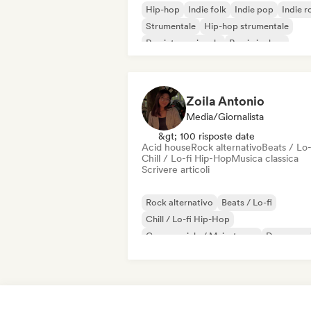
Hip-hop
Indie folk
Indie pop
Indie r
Strumentale
Hip-hop strumentale
Rap internazionale
Rap in inglese
Zoila Antonio
Media/Giornalista
&gt; 100 risposte date
Acid house
Rock alternativo
Beats / Lo-
Chill / Lo-fi Hip-Hop
Musica classica
Scrivere articoli
Rock alternativo
Beats / Lo-fi
Chill / Lo-fi Hip-Hop
Commerciale / Mainstream
Dance mus
Disco
Dream pop
House music