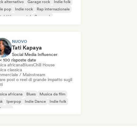
k alternativo
Garage rock
Indie folk
ie pop
Indie rock
Rap internazionale
al / Heavy metal
Pop rock
NUOVO
Tati Kapaya
Social Media Influencer
< 100 risposte date
ica africana
Blues
Chill House
ica classica
merciale / Mainstream
re post o reel di grande impatto sugli
ti
ica africana
Blues
Musica da film
nk
Iperpop
Indie Dance
Indie folk
ie pop