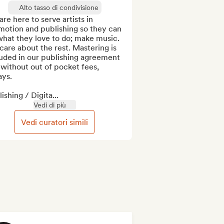
Alto tasso di condivisione
re here to serve artists in 
motion and publishing so they can 
hat they love to do; make music. 
are about the rest. Mastering is 
uded in our publishing agreement 
without out of pocket fees, 
ys.

ishing / Digita...
Vedi di più
Vedi curatori simili