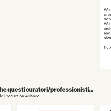
We a
pro
do w
We c
incl
and 
alwa
Publ
e questi curatori/professionisti...
sic Production Alliance