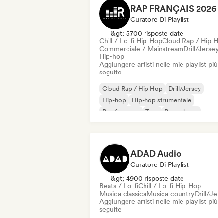
Curatore Di Playlist
&gt; 5700 risposte date
Chill / Lo-fi Hip-Hop
Cloud Rap / Hip 
Commerciale / Mainstream
Drill/Jerse
Hip-hop
Aggiungere artisti nelle mie playlist più
seguite
Cloud Rap / Hip Hop
Drill/Jersey
Hip-hop
Hip-hop strumentale
Rap francese
Trap
Pop urbano
Chill / Lo-fi Hip-Hop
ADAD Audio
Curatore Di Playlist
&gt; 4900 risposte date
Beats / Lo-fi
Chill / Lo-fi Hip-Hop
Musica classica
Musica country
Drill/J
Aggiungere artisti nelle mie playlist più
seguite