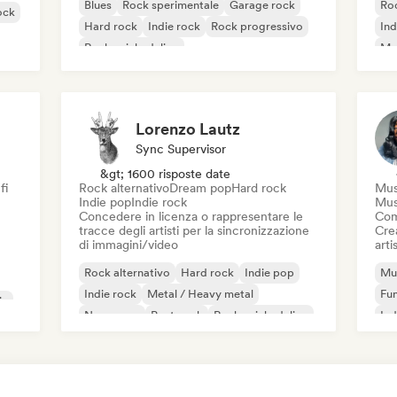
Blues
Rock sperimentale
Garage rock
Roc
ock
Hard rock
Indie rock
Rock progressivo
Ind
Rock psichedelico
Met
Rock & Roll / Rock classico
Lorenzo Lautz
Sync Supervisor
&gt; 1600 risposte date
fi
Rock alternativo
Dream pop
Hard rock
Mus
Indie pop
Indie rock
Mus
Concedere in licenza o rappresentare le
Com
tracce degli artisti per la sincronizzazione
Crea
di immagini/video
artis
Rock alternativo
Hard rock
Indie pop
Mus
Indie rock
Metal / Heavy metal
Fu
ic
New wave
Post punk
Rock psichedelico
Ind