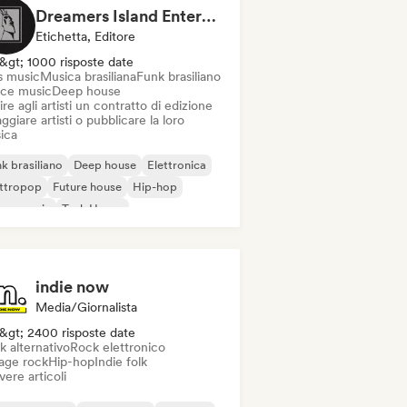
Dreamers Island Entertainment
Etichetta, Editore
&gt; 1000 risposte date
s music
Musica brasiliana
Funk brasiliano
ce music
Deep house
ire agli artisti un contratto di edizione
ggiare artisti o pubblicare la loro
ica
k brasiliano
Deep house
Elettronica
ettropop
Future house
Hip-hop
use music
Tech House
indie now
Media/Giornalista
&gt; 2400 risposte date
k alternativo
Rock elettronico
age rock
Hip-hop
Indie folk
vere articoli