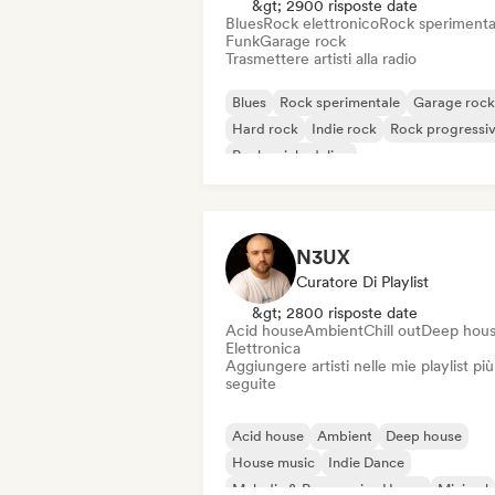
&gt; 2900 risposte date
Blues
Rock elettronico
Rock sperimenta
Funk
Garage rock
Trasmettere artisti alla radio
Blues
Rock sperimentale
Garage rock
Hard rock
Indie rock
Rock progressi
Rock psichedelico
Rock & Roll / Rock classico
N3UX
Curatore Di Playlist
&gt; 2800 risposte date
Acid house
Ambient
Chill out
Deep hou
Elettronica
Aggiungere artisti nelle mie playlist più
seguite
Acid house
Ambient
Deep house
House music
Indie Dance
Melodic & Progressive House
Minimal