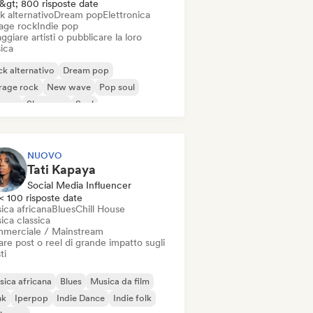
&gt; 800 risposte date
k alternativo
Dream pop
Elettronica
age rock
Indie pop
ggiare artisti o pubblicare la loro
ica
k alternativo
Dream pop
rage rock
New wave
Pop soul
ggae
Shoegaze
Soul
NUOVO
Tati Kapaya
Social Media Influencer
< 100 risposte date
ica africana
Blues
Chill House
ica classica
merciale / Mainstream
re post o reel di grande impatto sugli
ti
ica africana
Blues
Musica da film
nk
Iperpop
Indie Dance
Indie folk