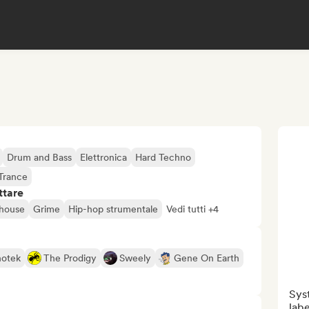
Drum and Bass
Elettronica
Hard Techno
Trance
ttare
 house
Grime
Hip-hop strumentale
Vedi tutti +4
hotek
The Prodigy
Sweely
Gene On Earth
Syst
labe