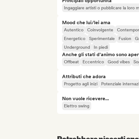
Principali opportunità
Ingaggiare artisti o pubblicare la loro 
Mood che lui/lei ama
Autentico
Coinvolgente
Contempo
Energetico
Sperimentale
Fusion
G
Underground
In piedi
Anche gli stati d'animo sono apert
Offbeat
Eccentrico
Good vibes
So
Attributi che adora
Progetto agli inizi
Potenziale internaz
Non vuole ricevere...
Elettro swing
Potrebbero piacerti anch