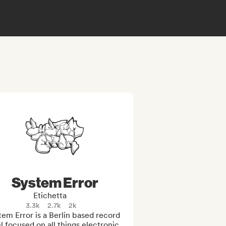
System Error
Etichetta
3.3k
2.7k
2k
em Error is a Berlin based record 
l focused on all things electronic 