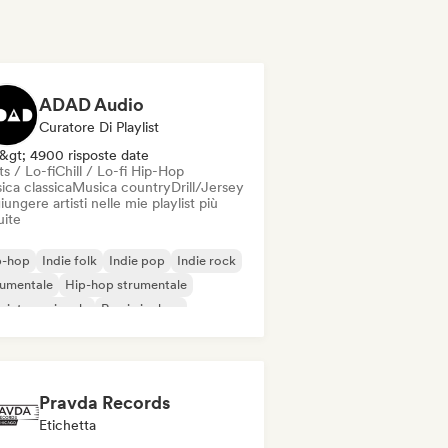
ADAD Audio
Curatore Di Playlist
&gt; 4900 risposte date
s / Lo-fi
Chill / Lo-fi Hip-Hop
ica classica
Musica country
Drill/Jersey
ungere artisti nelle mie playlist più
uite
p-hop
Indie folk
Indie pop
Indie rock
rumentale
Hip-hop strumentale
 internazionale
Rap in inglese
Pravda Records
Etichetta