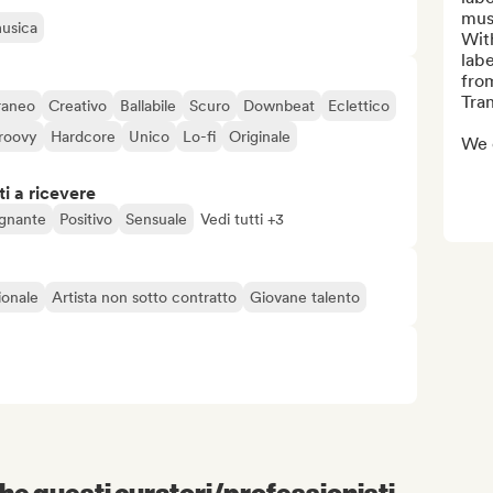
musi
musica
With
labe
fro
Tra
raneo
Creativo
Ballabile
Scuro
Downbeat
Eclettico
roovy
Hardcore
Unico
Lo-fi
Originale
We 
i a ricevere
gnante
Positivo
Sensuale
Vedi tutti +3
ionale
Artista non sotto contratto
Giovane talento
e questi curatori/professionisti...