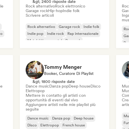
&gt; 2400 risposte date
le
Rock alternativo
Rock elettronico
Roc
Garage rock
Hip-hop
Indie folk
Gar
Scrivere articoli
Inga
mus
Rock alternativo
Garage rock
Indie folk
Roc
vo
Indie pop
Indie rock
Rap internazionale
Ga
Metal / Heavy metal
Pop rock
Re
Tommy Menger
Booker, Curatore Di Playlist
&gt; 1800 risposte date
se
Dance music
Danza pop
Deep house
Disco
Mus
Elettropop
Mus
Mettere in contatto gli artisti con
Com
opportunità di eventi dal vivo
Crea
Aggiungere artisti nelle mie playlist più
artis
seguite
Mus
Dance music
Danza pop
Deep house
Fu
Disco
Elettropop
French house