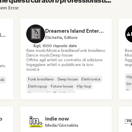
stem Error
Dreamers Island Entertainment
Rob Tavaglione/Catalyst Recording
Etichetta, Editore
&gt; 1000 risposte date
Bass music
Musica brasiliana
Funk brasiliano
Beat
Dance music
Deep house
Mus
Offrire agli artisti un contratto di edizione
Aggi
Ingaggiare artisti o pubblicare la loro
seg
iato
musica
Hi
Funk brasiliano
Deep house
Elettronica
olk
St
Elettropop
Future house
Hip-hop
Rap
House music
Tech House
o
indie now
Media/Giornalista