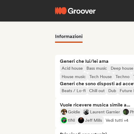
Informazioni
Generi che lui/lei ama
Acid house
Bass music
Deep house
House music
Tech House
Techno
Generi che sono disposti ad acce
Beats / Lo-fi
Chill out
Dub
Future
Vuole ricevere musica simile a...
Goldie
Laurent Garnier
P
tINI
Jeff Mills
Vedi tutti +4