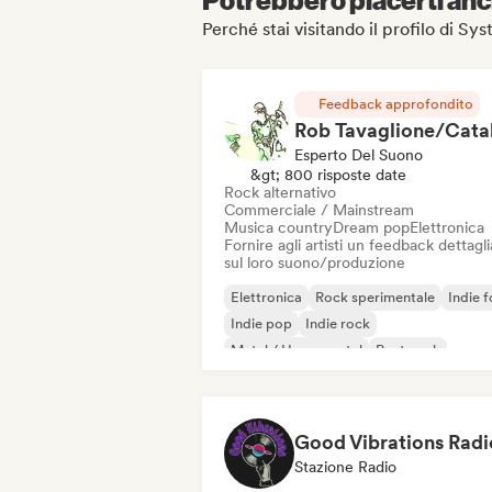
Perché stai visitando il profilo di Sy
Feedback approfondito
Esperto Del Suono
&gt; 800 risposte date
Rock alternativo
Commerciale / Mainstream
Musica country
Dream pop
Elettronica
Fornire agli artisti un feedback dettagl
sul loro suono/produzione
Elettronica
Rock sperimentale
Indie f
Indie pop
Indie rock
Metal / Heavy metal
Post punk
Rock & Roll / Rock classico
Good Vibrations Radi
Stazione Radio