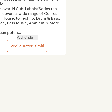
c.

 over 14 Sub-Labels/Series the 
l covers a wide range of Genres 
m House, to Techno, Drum & Bass, 
nce, Bass Music, Ambient & More.

can poten...
Vedi di più
Vedi curatori simili