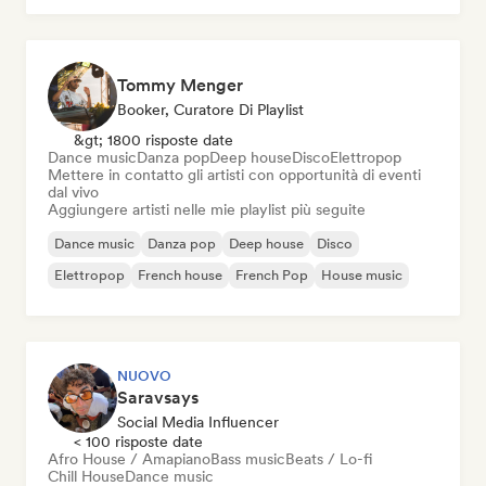
Tommy Menger
Booker, Curatore Di Playlist
&gt; 1800 risposte date
Dance music
Danza pop
Deep house
Disco
Elettropop
Mettere in contatto gli artisti con opportunità di eventi
dal vivo
Aggiungere artisti nelle mie playlist più seguite
Dance music
Danza pop
Deep house
Disco
Elettropop
French house
French Pop
House music
NUOVO
Saravsays
Social Media Influencer
< 100 risposte date
Afro House / Amapiano
Bass music
Beats / Lo-fi
Chill House
Dance music