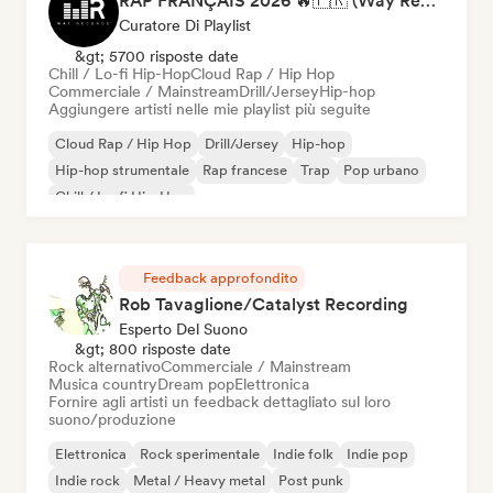
RAP FRANÇAIS 2026 🔥🇫🇷 (Way Records)
Curatore Di Playlist
&gt; 5700 risposte date
Chill / Lo-fi Hip-Hop
Cloud Rap / Hip Hop
Commerciale / Mainstream
Drill/Jersey
Hip-hop
Aggiungere artisti nelle mie playlist più seguite
Cloud Rap / Hip Hop
Drill/Jersey
Hip-hop
Hip-hop strumentale
Rap francese
Trap
Pop urbano
Chill / Lo-fi Hip-Hop
Feedback approfondito
Rob Tavaglione/Catalyst Recording
Esperto Del Suono
&gt; 800 risposte date
Rock alternativo
Commerciale / Mainstream
Musica country
Dream pop
Elettronica
Fornire agli artisti un feedback dettagliato sul loro
suono/produzione
Elettronica
Rock sperimentale
Indie folk
Indie pop
Indie rock
Metal / Heavy metal
Post punk