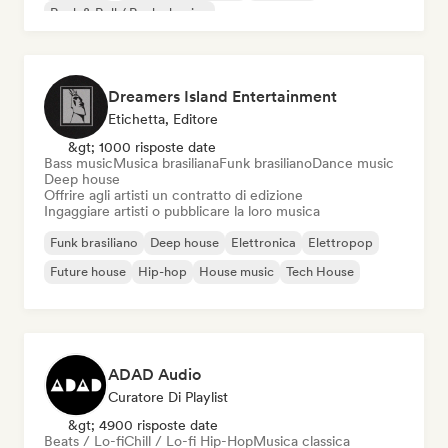
Rock & Roll / Rock classico
Dreamers Island Entertainment
Etichetta, Editore
&gt; 1000 risposte date
Bass music
Musica brasiliana
Funk brasiliano
Dance music
Deep house
Offrire agli artisti un contratto di edizione
Ingaggiare artisti o pubblicare la loro musica
Funk brasiliano
Deep house
Elettronica
Elettropop
Future house
Hip-hop
House music
Tech House
ADAD Audio
Curatore Di Playlist
&gt; 4900 risposte date
Beats / Lo-fi
Chill / Lo-fi Hip-Hop
Musica classica