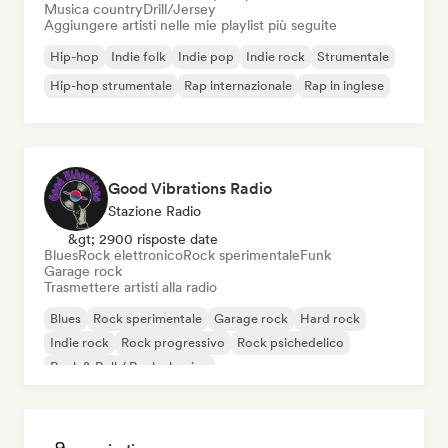
Musica country
Drill/Jersey
Aggiungere artisti nelle mie playlist più seguite
Hip-hop
Indie folk
Indie pop
Indie rock
Strumentale
Hip-hop strumentale
Rap internazionale
Rap in inglese
Good Vibrations Radio
Stazione Radio
&gt; 2900 risposte date
Blues
Rock elettronico
Rock sperimentale
Funk
Garage rock
Trasmettere artisti alla radio
Blues
Rock sperimentale
Garage rock
Hard rock
Indie rock
Rock progressivo
Rock psichedelico
Rock & Roll / Rock classico