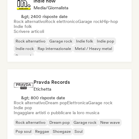
indie now
Media/Giornalista
&gt; 2400 risposte date
Rock alternativo
Rock elettronico
Garage rock
Hip-hop
Indie folk
Scrivere articoli
Rock alternativo
Garage rock
Indie folk
Indie pop
Indie rock
Rap internazionale
Metal / Heavy metal
Pop rock
Pravda Records
Etichetta
&gt; 800 risposte date
Rock alternativo
Dream pop
Elettronica
Garage rock
Indie pop
Ingaggiare artisti o pubblicare la loro musica
Rock alternativo
Dream pop
Garage rock
New wave
Pop soul
Reggae
Shoegaze
Soul