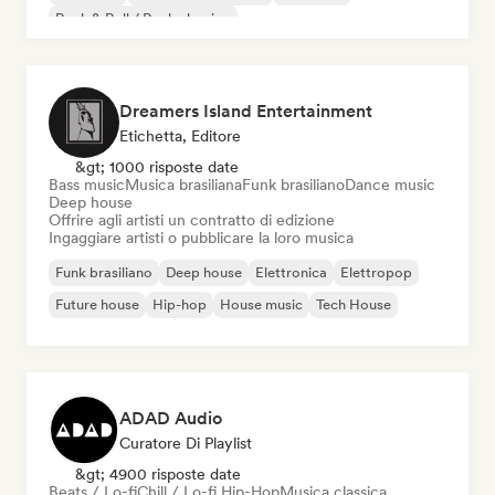
Rock & Roll / Rock classico
Dreamers Island Entertainment
Etichetta, Editore
&gt; 1000 risposte date
Bass music
Musica brasiliana
Funk brasiliano
Dance music
Deep house
Offrire agli artisti un contratto di edizione
Ingaggiare artisti o pubblicare la loro musica
Funk brasiliano
Deep house
Elettronica
Elettropop
Future house
Hip-hop
House music
Tech House
ADAD Audio
Curatore Di Playlist
&gt; 4900 risposte date
Beats / Lo-fi
Chill / Lo-fi Hip-Hop
Musica classica