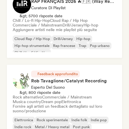
RAP FRANÇAIS 2026 🔥🇫🇷 (Way Records)
Curatore Di Playlist
&gt; 5700 risposte date
Chill / Lo-fi Hip-Hop
Cloud Rap / Hip Hop
Commerciale / Mainstream
Drill/Jersey
Hip-hop
Aggiungere artisti nelle mie playlist più seguite
Cloud Rap / Hip Hop
Drill/Jersey
Hip-hop
Hip-hop strumentale
Rap francese
Trap
Pop urbano
Chill / Lo-fi Hip-Hop
Feedback approfondito
Rob Tavaglione/Catalyst Recording
Esperto Del Suono
&gt; 800 risposte date
Rock alternativo
Commerciale / Mainstream
Musica country
Dream pop
Elettronica
Fornire agli artisti un feedback dettagliato sul loro
suono/produzione
Elettronica
Rock sperimentale
Indie folk
Indie pop
Indie rock
Metal / Heavy metal
Post punk