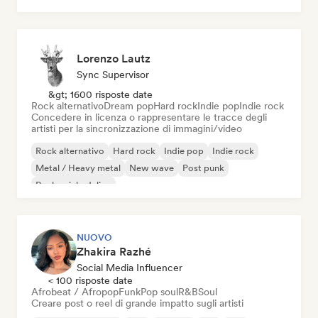
Lorenzo Lautz
Sync Supervisor
&gt; 1600 risposte date
Rock alternativo
Dream pop
Hard rock
Indie pop
Indie rock
Concedere in licenza o rappresentare le tracce degli
artisti per la sincronizzazione di immagini/video
Rock alternativo
Hard rock
Indie pop
Indie rock
Metal / Heavy metal
New wave
Post punk
Rock psichedelico
NUOVO
Zhakira Razhé
Social Media Influencer
< 100 risposte date
Afrobeat / Afropop
Funk
Pop soul
R&B
Soul
Creare post o reel di grande impatto sugli artisti