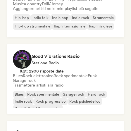
Musica country
Drill/Jersey
Aggiungere artisti nelle mie playlist più seguite
Hip-hop
Indie folk
Indie pop
Indie rock
Strumentale
Hip-hop strumentale
Rap internazionale
Rap in inglese
Good Vibrations Radio
Stazione Radio
&gt; 2900 risposte date
Blues
Rock elettronico
Rock sperimentale
Funk
Garage rock
Trasmettere artisti alla radio
Blues
Rock sperimentale
Garage rock
Hard rock
Indie rock
Rock progressivo
Rock psichedelico
Rock & Roll / Rock classico