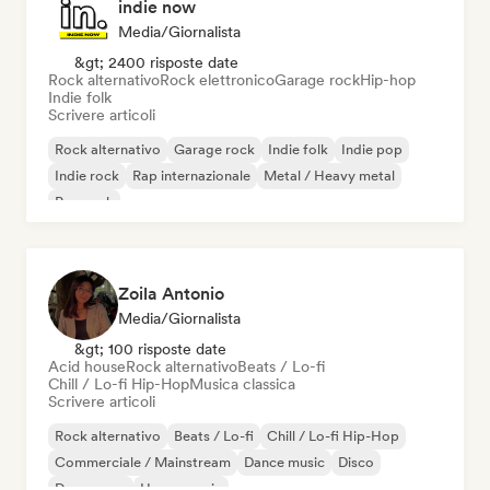
indie now
Media/Giornalista
&gt; 2400 risposte date
Rock alternativo
Rock elettronico
Garage rock
Hip-hop
Indie folk
Scrivere articoli
Rock alternativo
Garage rock
Indie folk
Indie pop
Indie rock
Rap internazionale
Metal / Heavy metal
Pop rock
Zoila Antonio
Media/Giornalista
&gt; 100 risposte date
Acid house
Rock alternativo
Beats / Lo-fi
Chill / Lo-fi Hip-Hop
Musica classica
Scrivere articoli
Rock alternativo
Beats / Lo-fi
Chill / Lo-fi Hip-Hop
Commerciale / Mainstream
Dance music
Disco
Dream pop
House music