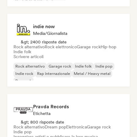
Rock & Roll / Rock classico
indie now
Media/Giornalista
&gt; 2400 risposte date
Rock alternativo
Rock elettronico
Garage rock
Hip-hop
Indie folk
Scrivere articoli
Rock alternativo
Garage rock
Indie folk
Indie pop
Indie rock
Rap internazionale
Metal / Heavy metal
Pop rock
Pravda Records
Etichetta
&gt; 800 risposte date
Rock alternativo
Dream pop
Elettronica
Garage rock
Indie pop
Ingaggiare artisti o pubblicare la loro musica