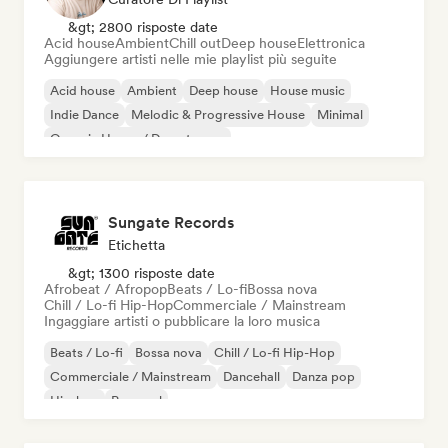
&gt; 2800 risposte date
Acid house
Ambient
Chill out
Deep house
Elettronica
Aggiungere artisti nelle mie playlist più seguite
Acid house
Ambient
Deep house
House music
Indie Dance
Melodic & Progressive House
Minimal
Organic House / Downtempo
Sungate Records
Etichetta
&gt; 1300 risposte date
Afrobeat / Afropop
Beats / Lo-fi
Bossa nova
Chill / Lo-fi Hip-Hop
Commerciale / Mainstream
Ingaggiare artisti o pubblicare la loro musica
Beats / Lo-fi
Bossa nova
Chill / Lo-fi Hip-Hop
Commerciale / Mainstream
Dancehall
Danza pop
Hip-hop
Pop soul