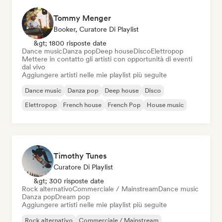
Tommy Menger
Booker, Curatore Di Playlist
&gt; 1800 risposte date
Dance music
Danza pop
Deep house
Disco
Elettropop
Mettere in contatto gli artisti con opportunità di eventi
dal vivo
Aggiungere artisti nelle mie playlist più seguite
Dance music
Danza pop
Deep house
Disco
Elettropop
French house
French Pop
House music
Timothy Tunes
Curatore Di Playlist
&gt; 300 risposte date
Rock alternativo
Commerciale / Mainstream
Dance music
Danza pop
Dream pop
Aggiungere artisti nelle mie playlist più seguite
Rock alternativo
Commerciale / Mainstream