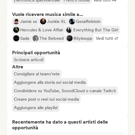
Elettronica sperimentale
French house
Vedi tutti +4
Vuole ricevere musica simile a...
Jamie xx
Junkie XL
Gesaffelstein
Hercules & Love Affair
Everything But The Girl
Sade
The Beloved
Röyksopp
Vedi tutti +7
Principali opportunità
Scrivere articoli
Altre
Consigliare al team/rete
Aggiungere alla storia sui social media
Condividere su YouTube, SoundCloud o canale Twitch
Creare post o reel sui social media
Aggiungere alle playlist
Recentemente ha dato a questi artisti delle
opportunità