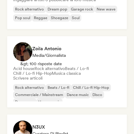
Rock alternativo
Dream pop
Garage rock
New wave
Pop soul
Reggae
Shoegaze
Soul
Zoila Antonio
Media/Giornalista
&gt; 100 risposte date
Acid house
Rock alternativo
Beats / Lo-fi
Chill / Lo-fi Hip-Hop
Musica classica
Scrivere articoli
Rock alternativo
Beats / Lo-fi
Chill / Lo-fi Hip-Hop
Commerciale / Mainstream
Dance music
Disco
Dream pop
House music
N3UX
Curatore Di Playlist