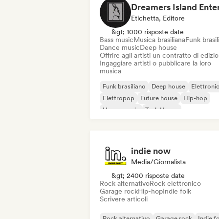
Etichetta, Editore
&gt; 1000 risposte date
Bass music
Musica brasiliana
Funk brasil
Dance music
Deep house
Offrire agli artisti un contratto di edizi
Ingaggiare artisti o pubblicare la loro
musica
Funk brasiliano
Deep house
Elettroni
Elettropop
Future house
Hip-hop
House music
Tech House
indie now
Media/Giornalista
&gt; 2400 risposte date
Rock alternativo
Rock elettronico
Garage rock
Hip-hop
Indie folk
Scrivere articoli
Rock alternativo
Garage rock
Indie f