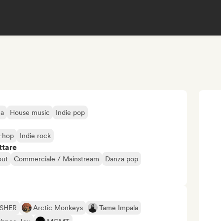
ca
House music
Indie pop
-hop
Indie rock
ttare
out
Commerciale / Mainstream
Danza pop
ISHER
Arctic Monkeys
Tame Impala