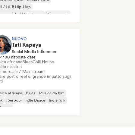
ll / Lo-fi Hip-Hop
mmerciale / Mainstream
Dance music
sco
Dream pop
House music
NUOVO
Tati Kapaya
Social Media Influencer
< 100 risposte date
ica africana
Blues
Chill House
ica classica
merciale / Mainstream
re post o reel di grande impatto sugli
ti
ica africana
Blues
Musica da film
nk
Iperpop
Indie Dance
Indie folk
ie pop