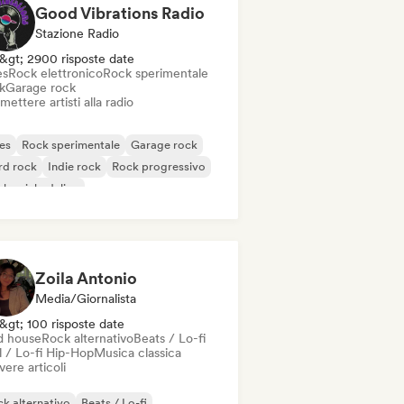
Good Vibrations Radio
Stazione Radio
&gt; 2900 risposte date
es
Rock elettronico
Rock sperimentale
k
Garage rock
mettere artisti alla radio
es
Rock sperimentale
Garage rock
rd rock
Indie rock
Rock progressivo
k psichedelico
k & Roll / Rock classico
Zoila Antonio
Media/Giornalista
&gt; 100 risposte date
d house
Rock alternativo
Beats / Lo-fi
l / Lo-fi Hip-Hop
Musica classica
vere articoli
k alternativo
Beats / Lo-fi