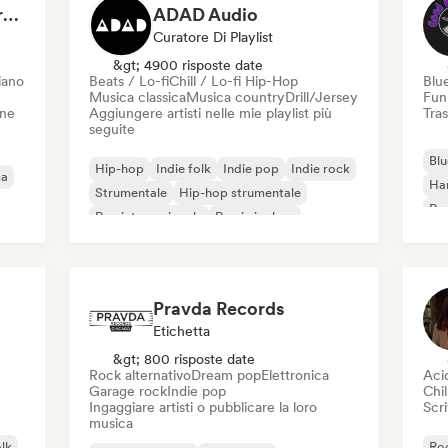
Dreamers Island Entertainment
ADAD Audio
Curatore Di Playlist
&gt; 4900 risposte date
iano
Beats / Lo-fi
Chill / Lo-fi Hip-Hop
Blu
Musica classica
Musica country
Drill/Jersey
Fun
one
Aggiungere artisti nelle mie playlist più
Tras
seguite
Blu
Hip-hop
Indie folk
Indie pop
Indie rock
ca
Ha
Strumentale
Hip-hop strumentale
Roc
Rap internazionale
Rap in inglese
Roc
Pravda Records
Etichetta
&gt; 800 risposte date
Rock alternativo
Dream pop
Elettronica
Aci
Garage rock
Indie pop
Chil
Ingaggiare artisti o pubblicare la loro
Scri
musica
olk
Roc