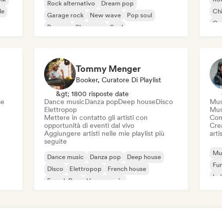
Rock alternativo
Dream pop
le
Chi
Garage rock
New wave
Pop soul
Co
Reggae
Shoegaze
Soul
Di
Tommy Menger
Booker, Curatore Di Playlist
&gt; 1800 risposte date
se
Dance music
Danza pop
Deep house
Disco
Mus
Elettropop
Mus
Mettere in contatto gli artisti con
Com
opportunità di eventi dal vivo
Crea
Aggiungere artisti nelle mie playlist più
artis
seguite
Mus
Dance music
Danza pop
Deep house
Fu
Disco
Elettropop
French house
Ind
French Pop
House music