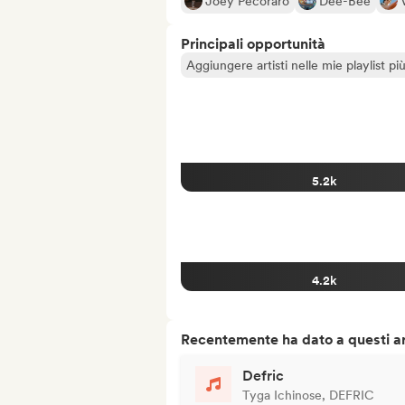
Joey Pecoraro
Dee-Bee
Principali opportunità
Aggiungere artisti nelle mie playlist pi
5.2k
4.2k
Recentemente ha dato a questi art
Defric
Tyga Ichinose, DEFRIC