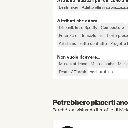
Attributi musicali per cui sono an
Beatmaker
Adatto alla sincronizzazi
Attributi che adora
Disponibile su Spotify
Compositore
Potenziale internazionale
Forte prese
Artista non sotto contratto
Progetto
Non vuole ricevere...
Musica africana
Musica araba
Music
Death / Thrash
Vedi tutti +10
Potrebbero piacerti anch
Perché stai visitando il profilo di M