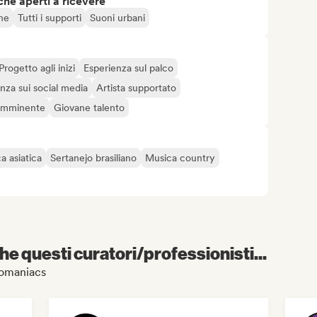
che aperti a ricevere
one
Tutti i supporti
Suoni urbani
Progetto agli inizi
Esperienza sul palco
nza sui social media
Artista supportato
 imminente
Giovane talento
a asiatica
Sertanejo brasiliano
Musica country
e questi curatori/professionisti...
elomaniacs