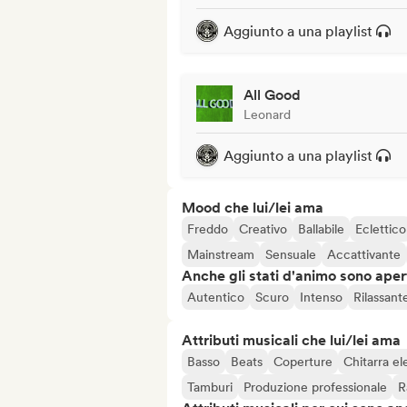
Aggiunto a una playlist
All Good
Leonard
Aggiunto a una playlist
Mood che lui/lei ama
Freddo
Creativo
Ballabile
Eclettico
Mainstream
Sensuale
Accattivante
Anche gli stati d'animo sono apert
Autentico
Scuro
Intenso
Rilassant
Attributi musicali che lui/lei ama
Basso
Beats
Coperture
Chitarra el
Tamburi
Produzione professionale
R