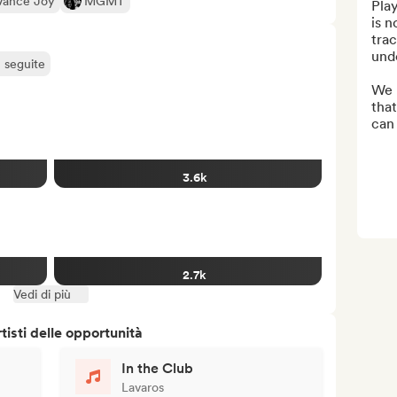
Vance Joy
MGMT
Play
is n
trac
unde
ù seguite
We l
tha
can 
3.6k
2.7k
Vedi di più
isti delle opportunità
In the Club
Lavaros