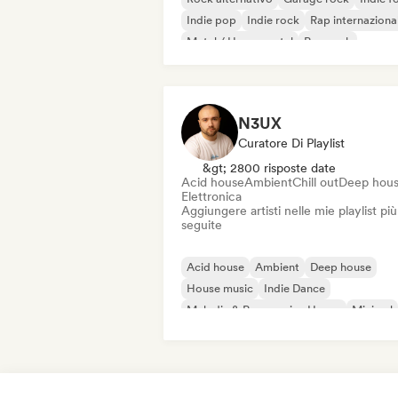
Indie pop
Indie rock
Rap internaziona
Metal / Heavy metal
Pop rock
N3UX
Curatore Di Playlist
&gt; 2800 risposte date
Acid house
Ambient
Chill out
Deep hou
Elettronica
Aggiungere artisti nelle mie playlist più
seguite
Acid house
Ambient
Deep house
House music
Indie Dance
Melodic & Progressive House
Minimal
Organic House / Downtempo