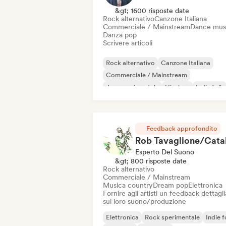
&gt; 1600 risposte date
Rock alternativo
Canzone Italiana
Commerciale / Mainstream
Dance mus
Danza pop
Scrivere articoli
Rock alternativo
Canzone Italiana
Commerciale / Mainstream
Jazz sperimentale
Hip-hop
Indie folk
Indie pop
Strumentale
Feedback approfondito
Esperto Del Suono
&gt; 800 risposte date
Rock alternativo
Commerciale / Mainstream
Musica country
Dream pop
Elettronica
Fornire agli artisti un feedback dettagl
sul loro suono/produzione
Elettronica
Rock sperimentale
Indie f