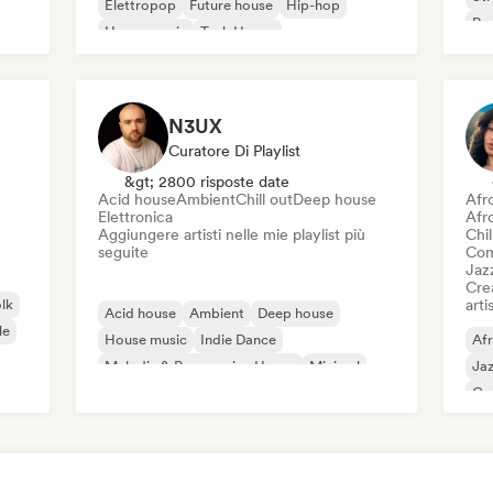
Elettropop
Future house
Hip-hop
Rap
House music
Tech House
N3UX
Curatore Di Playlist
&gt; 2800 risposte date
Acid house
Ambient
Chill out
Deep house
Afr
Elettronica
Afr
Aggiungere artisti nelle mie playlist più
Chil
seguite
Com
Jaz
Crea
olk
artis
Acid house
Ambient
Deep house
le
House music
Indie Dance
Af
Melodic & Progressive House
Minimal
Ja
Organic House / Downtempo
Ca