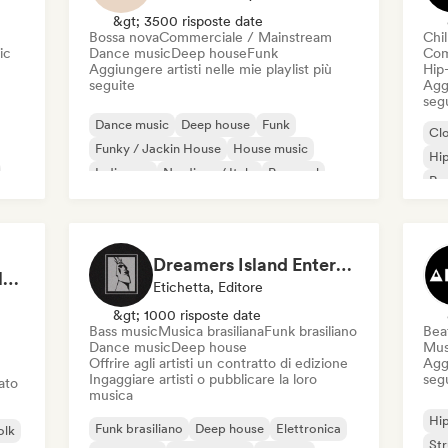
&gt; 3500 risposte date
Bossa nova
Commerciale / Mainstream
Chil
ic
Dance music
Deep house
Funk
Com
Aggiungere artisti nelle mie playlist più
Hip
seguite
Aggi
seg
Dance music
Deep house
Funk
Cl
Funky / Jackin House
House music
Hi
Indie pop
Nu-disco / Italo
Pop soul
Rap
Chi
Dreamers Island Entertainment
Rob Tavaglione/Catalyst Recording
Etichetta, Editore
&gt; 1000 risposte date
Bass music
Musica brasiliana
Funk brasiliano
Beat
Dance music
Deep house
Mus
Offrire agli artisti un contratto di edizione
Aggi
Ingaggiare artisti o pubblicare la loro
seg
iato
musica
Hi
Funk brasiliano
Deep house
Elettronica
olk
St