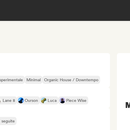
 sperimentale
Minimal
Organic House / Downtempo
Lane 8
Ourson
Luca
Piece Wise
M
ù seguite