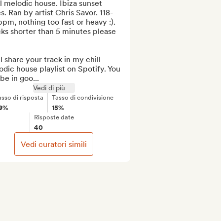
l melodic house. Ibiza sunset 
s. Ran by artist Chris Savor. 118-
pm, nothing too fast or heavy :). 
ks shorter than 5 minutes please 
ll share your track in my chill 
dic house playlist on Spotify. You 
 be in goo...
Vedi di più
asso di risposta
Tasso di condivisione
9%
15%
Risposte date
40
Vedi curatori simili