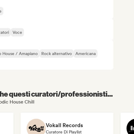
e
zatori
Voce
o House / Amapiano
Rock alternativo
Americana
e questi curatori/professionisti...
lodic House Chill
Vokall Records
Curatore Di Playlist