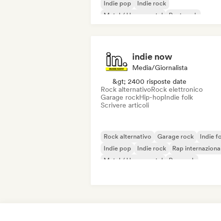
Indie pop
Indie rock
Metal / Heavy metal
Post punk
Rock & Roll / Rock classico
indie now
Media/Giornalista
&gt; 2400 risposte date
Rock alternativo
Rock elettronico
Garage rock
Hip-hop
Indie folk
Scrivere articoli
Rock alternativo
Garage rock
Indie f
Indie pop
Indie rock
Rap internaziona
Metal / Heavy metal
Pop rock