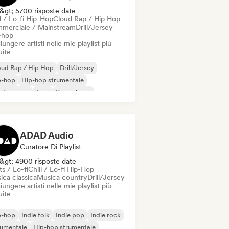
&gt; 5700 risposte date
l / Lo-fi Hip-Hop
Cloud Rap / Hip Hop
merciale / Mainstream
Drill/Jersey
-hop
ungere artisti nelle mie playlist più
uite
oud Rap / Hip Hop
Drill/Jersey
p-hop
Hip-hop strumentale
 francese
Trap
Pop urbano
ll / Lo-fi Hip-Hop
ADAD Audio
Curatore Di Playlist
&gt; 4900 risposte date
s / Lo-fi
Chill / Lo-fi Hip-Hop
ica classica
Musica country
Drill/Jersey
ungere artisti nelle mie playlist più
uite
p-hop
Indie folk
Indie pop
Indie rock
rumentale
Hip-hop strumentale