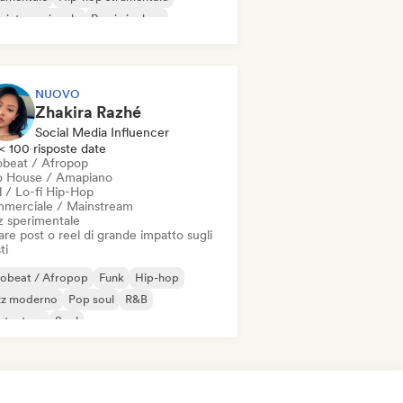
 internazionale
Rap in inglese
NUOVO
Zhakira Razhé
Social Media Influencer
< 100 risposte date
obeat / Afropop
o House / Amapiano
l / Lo-fi Hip-Hop
merciale / Mainstream
z sperimentale
re post o reel di grande impatto sugli
ti
robeat / Afropop
Funk
Hip-hop
zz moderno
Pop soul
R&B
ntautore
Soul