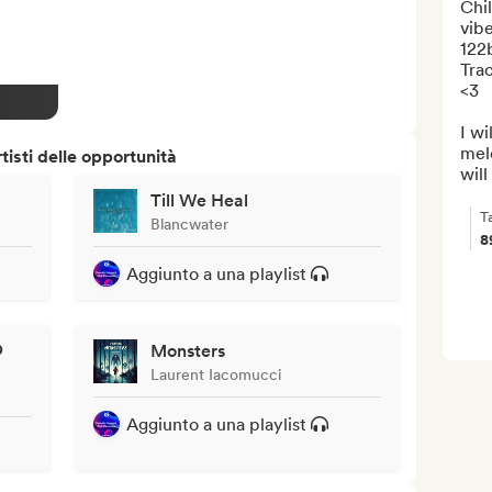
Chil
vibe
122b
Trac
<3

I wi
melo
isti delle opportunità
will
Till We Heal
T
Blancwater
8
Aggiunto a una playlist
O
Monsters
Laurent Iacomucci
Aggiunto a una playlist