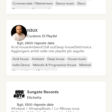
Commerciale / Mainstream
Dance music
Disco
Dream pop
House music
N3UX
Curatore Di Playlist
&gt; 2800 risposte date
Acid house
Ambient
Chill out
Deep house
Elettronica
Aggiungere artisti nelle mie playlist più seguite
Acid house
Ambient
Deep house
House music
Indie Dance
Melodic & Progressive House
Minimal
Organic House / Downtempo
Sungate Records
Etichetta
&gt; 1300 risposte date
Afrobeat / Afropop
Beats / Lo-fi
Bossa nova