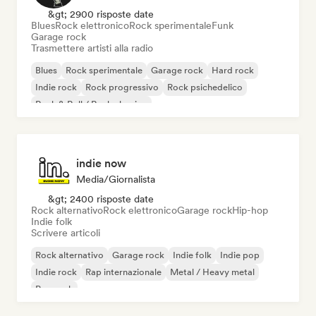
&gt; 2900 risposte date
Blues
Rock elettronico
Rock sperimentale
Funk
Garage rock
Trasmettere artisti alla radio
Blues
Rock sperimentale
Garage rock
Hard rock
Indie rock
Rock progressivo
Rock psichedelico
Rock & Roll / Rock classico
indie now
Media/Giornalista
&gt; 2400 risposte date
Rock alternativo
Rock elettronico
Garage rock
Hip-hop
Indie folk
Scrivere articoli
Rock alternativo
Garage rock
Indie folk
Indie pop
Indie rock
Rap internazionale
Metal / Heavy metal
Pop rock