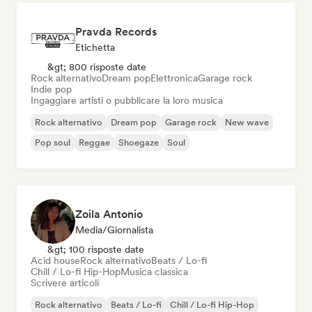
Pravda Records
Etichetta
&gt; 800 risposte date
Rock alternativo
Dream pop
Elettronica
Garage rock
Indie pop
Ingaggiare artisti o pubblicare la loro musica
Rock alternativo
Dream pop
Garage rock
New wave
Pop soul
Reggae
Shoegaze
Soul
Zoila Antonio
Media/Giornalista
&gt; 100 risposte date
Acid house
Rock alternativo
Beats / Lo-fi
Chill / Lo-fi Hip-Hop
Musica classica
Scrivere articoli
Rock alternativo
Beats / Lo-fi
Chill / Lo-fi Hip-Hop