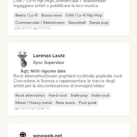
Chill / Lo-fi Hip-Hop
Commerciale / Mainstream
Ingaggiare artisti o pubblicare la loro musica
Beats / Lo-fi
Bossa nova
Chill / Lo-fi Hip-Hop
Commerciale / Mainstream
Dancehall
Danza pop
Hip-hop
Pop soul
Lorenzo Lautz
Sync Supervisor
&gt; 1600 risposte date
Rock alternativo
Dream pop
Hard rock
Indie pop
Indie rock
Concedere in licenza o rappresentare le tracce degli
artisti per la sincronizzazione di immagini/video
Rock alternativo
Hard rock
Indie pop
Indie rock
Metal / Heavy metal
New wave
Post punk
Rock psichedelico
songweb.net