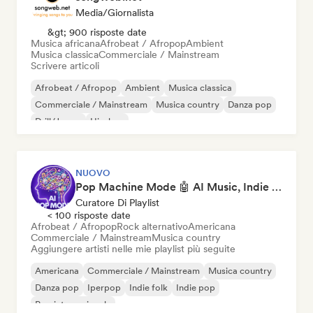
Media/Giornalista
&gt; 900 risposte date
Musica africana
Afrobeat / Afropop
Ambient
Musica classica
Commerciale / Mainstream
Scrivere articoli
Afrobeat / Afropop
Ambient
Musica classica
Commerciale / Mainstream
Musica country
Danza pop
Drill/Jersey
Hip-hop
NUOVO
Pop Machine Mode 🤖 AI Music, Indie Pop & Dream Pop
Curatore Di Playlist
< 100 risposte date
Afrobeat / Afropop
Rock alternativo
Americana
Commerciale / Mainstream
Musica country
Aggiungere artisti nelle mie playlist più seguite
Americana
Commerciale / Mainstream
Musica country
Danza pop
Iperpop
Indie folk
Indie pop
Pop internazionale