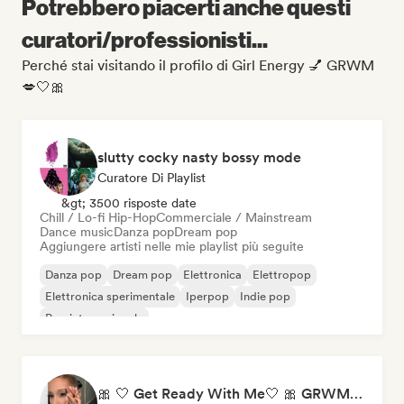
Potrebbero piacerti anche questi
curatori/professionisti...
Perché stai visitando il profilo di Girl Energy 💅 GRWM
💋🤍🎀
slutty cocky nasty bossy mode
Curatore Di Playlist
&gt; 3500 risposte date
Chill / Lo-fi Hip-Hop
Commerciale / Mainstream
Dance music
Danza pop
Dream pop
Aggiungere artisti nelle mie playlist più seguite
Danza pop
Dream pop
Elettronica
Elettropop
Elettronica sperimentale
Iperpop
Indie pop
Pop internazionale
🎀 🤍 Get Ready With Me🤍 🎀 GRWM Playlist