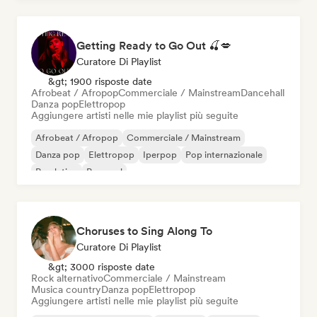
Getting Ready to Go Out 🍒💋
Curatore Di Playlist
&gt; 1900 risposte date
Afrobeat / Afropop
Commerciale / Mainstream
Dancehall
Danza pop
Elettropop
Aggiungere artisti nelle mie playlist più seguite
Afrobeat / Afropop
Commerciale / Mainstream
Danza pop
Elettropop
Iperpop
Pop internazionale
Pop latino
Pop soul
Choruses to Sing Along To
Curatore Di Playlist
&gt; 3000 risposte date
Rock alternativo
Commerciale / Mainstream
Musica country
Danza pop
Elettropop
Aggiungere artisti nelle mie playlist più seguite