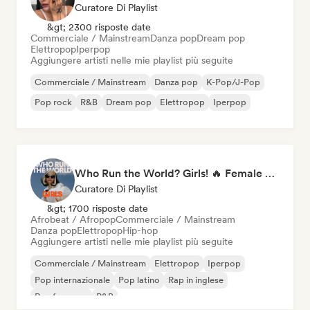
Curatore Di Playlist
&gt; 2300 risposte date
Commerciale / Mainstream
Danza pop
Dream pop
Elettropop
Iperpop
Aggiungere artisti nelle mie playlist più seguite
Commerciale / Mainstream
Danza pop
K-Pop/J-Pop
Pop rock
R&B
Dream pop
Elettropop
Iperpop
Who Run the World? Girls! 🔥 Female Empowerment Pop & Girl-Power Anthems
Curatore Di Playlist
&gt; 1700 risposte date
Afrobeat / Afropop
Commerciale / Mainstream
Danza pop
Elettropop
Hip-hop
Aggiungere artisti nelle mie playlist più seguite
Commerciale / Mainstream
Elettropop
Iperpop
Pop internazionale
Pop latino
Rap in inglese
Rap francese
R&B