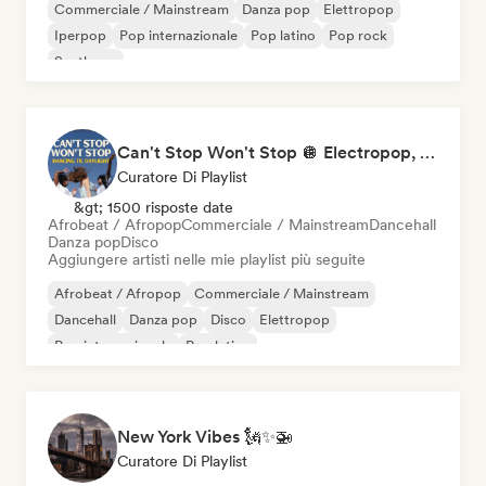
Commerciale / Mainstream
Danza pop
Elettropop
Iperpop
Pop internazionale
Pop latino
Pop rock
Synthpop
Can't Stop Won't Stop 🪩 Electropop, Dance-Pop & Nu Disco
Curatore Di Playlist
&gt; 1500 risposte date
Afrobeat / Afropop
Commerciale / Mainstream
Dancehall
Danza pop
Disco
Aggiungere artisti nelle mie playlist più seguite
Afrobeat / Afropop
Commerciale / Mainstream
Dancehall
Danza pop
Disco
Elettropop
Pop internazionale
Pop latino
New York Vibes 🗽✨🚁
Curatore Di Playlist