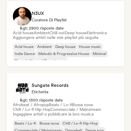
N3UX
Curatore Di Playlist
&gt; 2800 risposte date
Acid house
Ambient
Chill out
Deep house
Elettronica
Aggiungere artisti nelle mie playlist più seguite
Acid house
Ambient
Deep house
House music
Indie Dance
Melodic & Progressive House
Minimal
Organic House / Downtempo
Sungate Records
Etichetta
&gt; 1300 risposte date
Afrobeat / Afropop
Beats / Lo-fi
Bossa nova
Chill / Lo-fi Hip-Hop
Commerciale / Mainstream
Ingaggiare artisti o pubblicare la loro musica
Beats / Lo-fi
Bossa nova
Chill / Lo-fi Hip-Hop
Commerciale / Mainstream
Dancehall
Danza pop