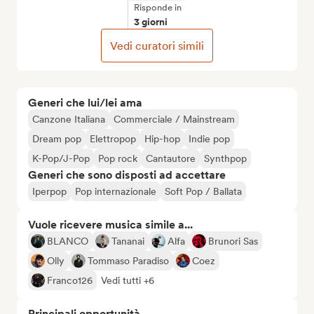
Risponde in
3 giorni
Vedi curatori simili
Generi che lui/lei ama
Canzone Italiana
Commerciale / Mainstream
Dream pop
Elettropop
Hip-hop
Indie pop
K-Pop/J-Pop
Pop rock
Cantautore
Synthpop
Generi che sono disposti ad accettare
Iperpop
Pop internazionale
Soft Pop / Ballata
Vuole ricevere musica simile a...
BLANCO
Tananai
Alfa
Brunori Sas
Olly
Tommaso Paradiso
Coez
Franco126
Vedi tutti +6
Principali opportunità