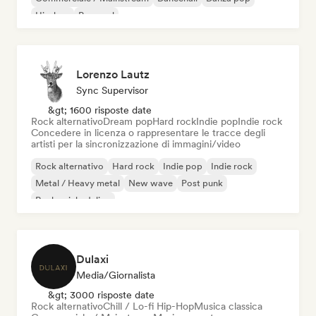
Hip-hop
Pop soul
Lorenzo Lautz
Sync Supervisor
&gt; 1600 risposte date
Rock alternativo
Dream pop
Hard rock
Indie pop
Indie rock
Concedere in licenza o rappresentare le tracce degli
artisti per la sincronizzazione di immagini/video
Rock alternativo
Hard rock
Indie pop
Indie rock
Metal / Heavy metal
New wave
Post punk
Rock psichedelico
Dulaxi
Media/Giornalista
&gt; 3000 risposte date
Rock alternativo
Chill / Lo-fi Hip-Hop
Musica classica