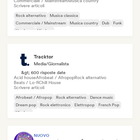
Commerciale / Mainstream
Musica country
Scrivere articoli
Rock alternativo
Musica classica
Commerciale / Mainstream
Musica country
Dub
Funk
Hardcore
Hip-hop
Tracktor
Media/Giornalista
&gt; 600 risposte date
Acid house
Afrobeat / Afropop
Rock alternativo
Beats / Lo-fi
Chill House
Scrivere articoli
Afrobeat / Afropop
Rock alternativo
Dance music
Dream pop
Rock elettronico
Elettropop
French Pop
Hip-hop
NUOVO