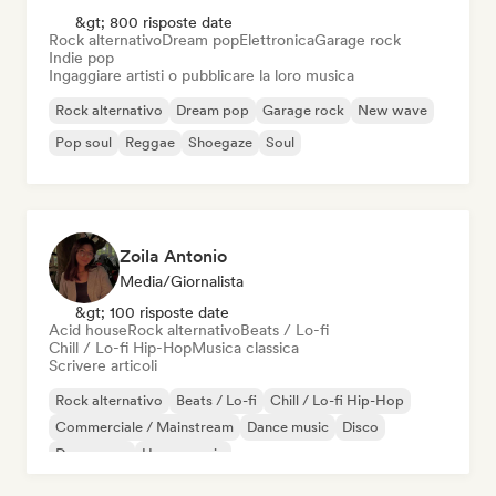
&gt; 800 risposte date
Rock alternativo
Dream pop
Elettronica
Garage rock
Indie pop
Ingaggiare artisti o pubblicare la loro musica
Rock alternativo
Dream pop
Garage rock
New wave
Pop soul
Reggae
Shoegaze
Soul
Zoila Antonio
Media/Giornalista
&gt; 100 risposte date
Acid house
Rock alternativo
Beats / Lo-fi
Chill / Lo-fi Hip-Hop
Musica classica
Scrivere articoli
Rock alternativo
Beats / Lo-fi
Chill / Lo-fi Hip-Hop
Commerciale / Mainstream
Dance music
Disco
Dream pop
House music