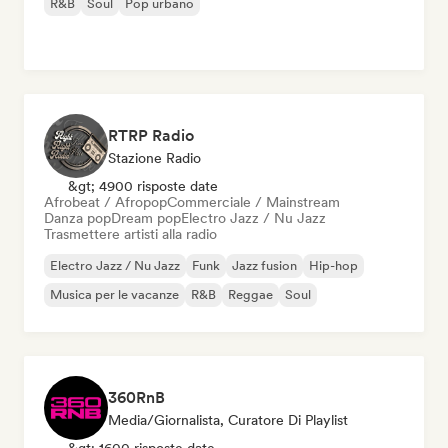
R&B
Soul
Pop urbano
RTRP Radio
Stazione Radio
&gt; 4900 risposte date
Afrobeat / Afropop
Commerciale / Mainstream
Danza pop
Dream pop
Electro Jazz / Nu Jazz
Trasmettere artisti alla radio
Electro Jazz / Nu Jazz
Funk
Jazz fusion
Hip-hop
Musica per le vacanze
R&B
Reggae
Soul
360RnB
Media/Giornalista, Curatore Di Playlist