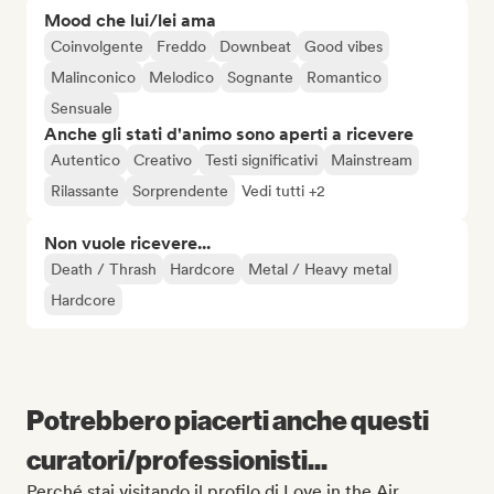
Mood che lui/lei ama
Coinvolgente
Freddo
Downbeat
Good vibes
Malinconico
Melodico
Sognante
Romantico
Sensuale
Anche gli stati d'animo sono aperti a ricevere
Autentico
Creativo
Testi significativi
Mainstream
Rilassante
Sorprendente
Vedi tutti +2
Non vuole ricevere...
Death / Thrash
Hardcore
Metal / Heavy metal
Hardcore
Potrebbero piacerti anche questi
curatori/professionisti...
Perché stai visitando il profilo di Love in the Air