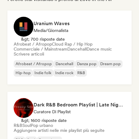
Uranium Waves
Media/Giornalista
&gt; 700 risposte date
Afrobeat / Afropop
Cloud Rap / Hip Hop
Commerciale / Mainstream
Dancehall
Dance music
Scrivere articoli
Afrobeat / Afropop
Dancehall
Danza pop
Dream pop
Hip-hop
Indie folk
Indie rock
R&B
Dark R&B Bedroom Playlist | Late Night Sex Songs
Curatore Di Playlist
&gt; 1600 risposte date
R&B
Soul
Pop urbano
Aggiungere artisti nelle mie playlist più seguite