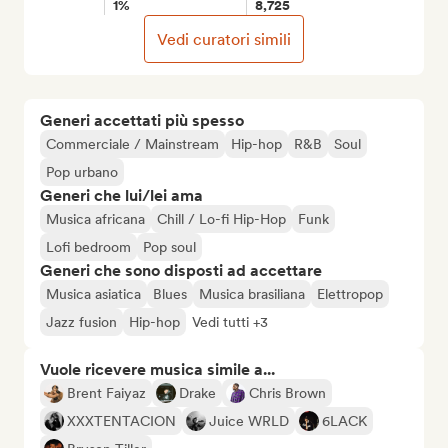
1%
8,725
Vedi curatori simili
Generi accettati più spesso
Commerciale / Mainstream
Hip-hop
R&B
Soul
Pop urbano
Generi che lui/lei ama
Musica africana
Chill / Lo-fi Hip-Hop
Funk
Lofi bedroom
Pop soul
Generi che sono disposti ad accettare
Musica asiatica
Blues
Musica brasiliana
Elettropop
Jazz fusion
Hip-hop
Vedi tutti +3
Vuole ricevere musica simile a...
Brent Faiyaz
Drake
Chris Brown
XXXTENTACION
Juice WRLD
6LACK