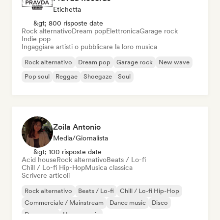
Etichetta
&gt; 800 risposte date
Rock alternativo
Dream pop
Elettronica
Garage rock
Indie pop
Ingaggiare artisti o pubblicare la loro musica
Rock alternativo
Dream pop
Garage rock
New wave
Pop soul
Reggae
Shoegaze
Soul
Zoila Antonio
Media/Giornalista
&gt; 100 risposte date
Acid house
Rock alternativo
Beats / Lo-fi
Chill / Lo-fi Hip-Hop
Musica classica
Scrivere articoli
Rock alternativo
Beats / Lo-fi
Chill / Lo-fi Hip-Hop
Commerciale / Mainstream
Dance music
Disco
Dream pop
House music