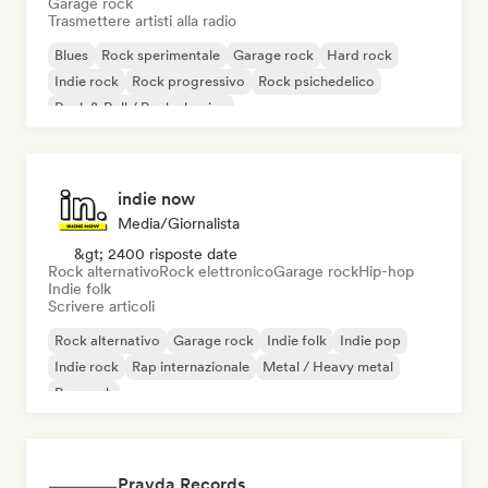
Garage rock
Trasmettere artisti alla radio
Blues
Rock sperimentale
Garage rock
Hard rock
Indie rock
Rock progressivo
Rock psichedelico
Rock & Roll / Rock classico
indie now
Media/Giornalista
&gt; 2400 risposte date
Rock alternativo
Rock elettronico
Garage rock
Hip-hop
Indie folk
Scrivere articoli
Rock alternativo
Garage rock
Indie folk
Indie pop
Indie rock
Rap internazionale
Metal / Heavy metal
Pop rock
Pravda Records