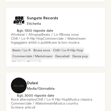
Sungate Records
Etichetta
&gt; 1300 risposte date
Afrobeat / Afropop
Beats / Lo-fi
Bossa nova
Chill / Lo-fi Hip-Hop
Commerciale / Mainstream
Ingaggiare artisti o pubblicare la loro musica
Beats / Lo-fi
Bossa nova
Chill / Lo-fi Hip-Hop
Commerciale / Mainstream
Dancehall
Danza pop
Hip-hop
Pop soul
Dulaxi
Media/Giornalista
&gt; 3000 risposte date
Rock alternativo
Chill / Lo-fi Hip-Hop
Musica classica
Commerciale / Mainstream
Musica country
Scrivere articoli