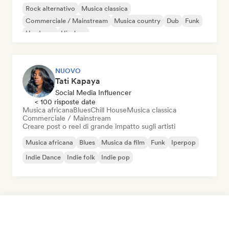
Rock alternativo
Musica classica
Commerciale / Mainstream
Musica country
Dub
Funk
Hardcore
Hip-hop
NUOVO
Tati Kapaya
Social Media Influencer
< 100 risposte date
Musica africana
Blues
Chill House
Musica classica
Commerciale / Mainstream
Creare post o reel di grande impatto sugli artisti
Musica africana
Blues
Musica da film
Funk
Iperpop
Indie Dance
Indie folk
Indie pop