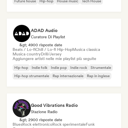
Future house
Hip-hop
House music
Tech House
ADAD Audio
Curatore Di Playlist
&gt; 4900 risposte date
Beats / Lo-fi
Chill / Lo-fi Hip-Hop
Musica classica
Musica country
Drill/Jersey
Aggiungere artisti nelle mie playlist più seguite
Hip-hop
Indie folk
Indie pop
Indie rock
Strumentale
Hip-hop strumentale
Rap internazionale
Rap in inglese
Good Vibrations Radio
Stazione Radio
&gt; 2900 risposte date
Blues
Rock elettronico
Rock sperimentale
Funk