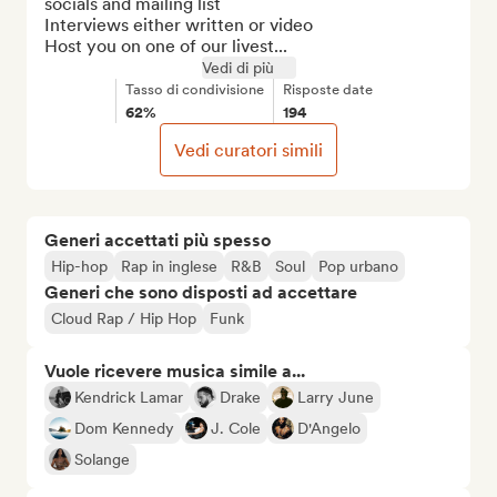
socials and mailing list

Interviews either written or video

Host you on one of our livest...
Vedi di più
Tasso di condivisione
Risposte date
62%
194
Vedi curatori simili
Generi accettati più spesso
Hip-hop
Rap in inglese
R&B
Soul
Pop urbano
Generi che sono disposti ad accettare
Cloud Rap / Hip Hop
Funk
Vuole ricevere musica simile a...
Kendrick Lamar
Drake
Larry June
Dom Kennedy
J. Cole
D'Angelo
Solange