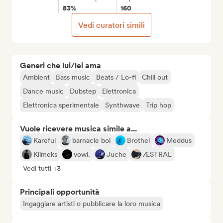
83%
160
Vedi curatori simili
Generi che lui/lei ama
Ambient
Bass music
Beats / Lo-fi
Chill out
Dance music
Dubstep
Elettronica
Elettronica sperimentale
Synthwave
Trip hop
Vuole ricevere musica simile a...
Kareful
barnacle boi
Brothel
Meddus
Klimeks
vowl.
Juche
ÆSTRAL
Vedi tutti +3
Principali opportunità
Ingaggiare artisti o pubblicare la loro musica