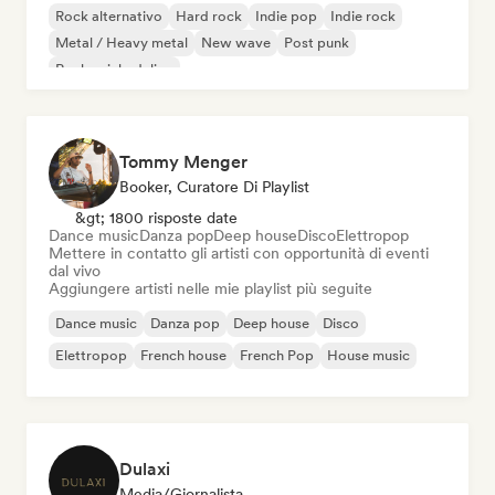
Rock alternativo
Hard rock
Indie pop
Indie rock
Metal / Heavy metal
New wave
Post punk
Rock psichedelico
Tommy Menger
Booker, Curatore Di Playlist
&gt; 1800 risposte date
Dance music
Danza pop
Deep house
Disco
Elettropop
Mettere in contatto gli artisti con opportunità di eventi
dal vivo
Aggiungere artisti nelle mie playlist più seguite
Dance music
Danza pop
Deep house
Disco
Elettropop
French house
French Pop
House music
Dulaxi
Media/Giornalista