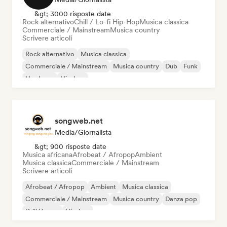
&gt; 3000 risposte date
Rock alternativo
Chill / Lo-fi Hip-Hop
Musica classica
Commerciale / Mainstream
Musica country
Scrivere articoli
Rock alternativo
Musica classica
Commerciale / Mainstream
Musica country
Dub
Funk
Hardcore
Hip-hop
songweb.net
Media/Giornalista
&gt; 900 risposte date
Musica africana
Afrobeat / Afropop
Ambient
Musica classica
Commerciale / Mainstream
Scrivere articoli
Afrobeat / Afropop
Ambient
Musica classica
Commerciale / Mainstream
Musica country
Danza pop
Drill/Jersey
Hip-hop