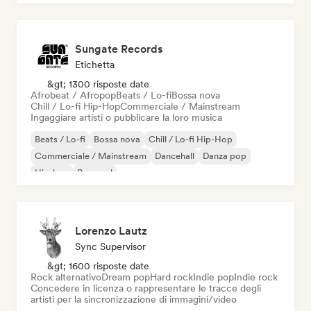
Sungate Records
Etichetta
&gt; 1300 risposte date
Afrobeat / Afropop
Beats / Lo-fi
Bossa nova
Chill / Lo-fi Hip-Hop
Commerciale / Mainstream
Ingaggiare artisti o pubblicare la loro musica
Beats / Lo-fi
Bossa nova
Chill / Lo-fi Hip-Hop
Commerciale / Mainstream
Dancehall
Danza pop
Hip-hop
Pop soul
Lorenzo Lautz
Sync Supervisor
&gt; 1600 risposte date
Rock alternativo
Dream pop
Hard rock
Indie pop
Indie rock
Concedere in licenza o rappresentare le tracce degli
artisti per la sincronizzazione di immagini/video