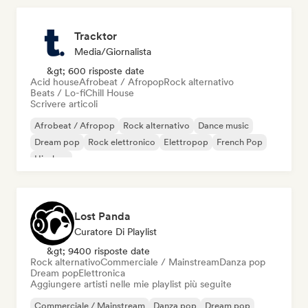
Tracktor
Media/Giornalista
&gt; 600 risposte date
Acid house
Afrobeat / Afropop
Rock alternativo
Beats / Lo-fi
Chill House
Scrivere articoli
Afrobeat / Afropop
Rock alternativo
Dance music
Dream pop
Rock elettronico
Elettropop
French Pop
Hip-hop
Lost Panda
Curatore Di Playlist
&gt; 9400 risposte date
Rock alternativo
Commerciale / Mainstream
Danza pop
Dream pop
Elettronica
Aggiungere artisti nelle mie playlist più seguite
Commerciale / Mainstream
Danza pop
Dream pop