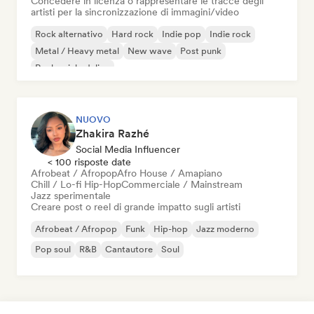
Concedere in licenza o rappresentare le tracce degli
artisti per la sincronizzazione di immagini/video
Rock alternativo
Hard rock
Indie pop
Indie rock
Metal / Heavy metal
New wave
Post punk
Rock psichedelico
NUOVO
Zhakira Razhé
Social Media Influencer
< 100 risposte date
Afrobeat / Afropop
Afro House / Amapiano
Chill / Lo-fi Hip-Hop
Commerciale / Mainstream
Jazz sperimentale
Creare post o reel di grande impatto sugli artisti
Afrobeat / Afropop
Funk
Hip-hop
Jazz moderno
Pop soul
R&B
Cantautore
Soul