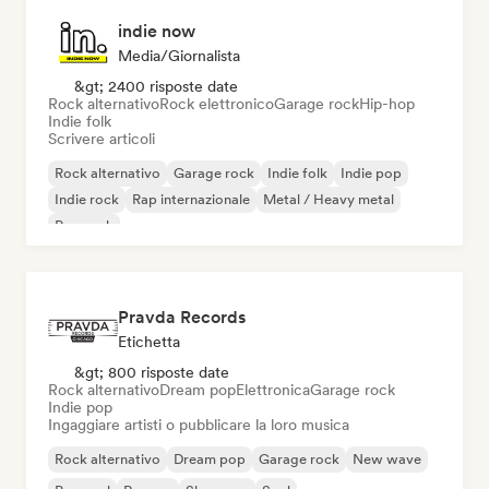
indie now
Media/Giornalista
&gt; 2400 risposte date
Rock alternativo
Rock elettronico
Garage rock
Hip-hop
Indie folk
Scrivere articoli
Rock alternativo
Garage rock
Indie folk
Indie pop
Indie rock
Rap internazionale
Metal / Heavy metal
Pop rock
Pravda Records
Etichetta
&gt; 800 risposte date
Rock alternativo
Dream pop
Elettronica
Garage rock
Indie pop
Ingaggiare artisti o pubblicare la loro musica
Rock alternativo
Dream pop
Garage rock
New wave