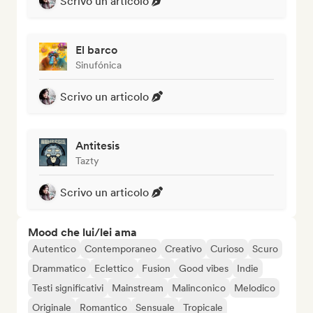
Scrivo un articolo
El barco
Sinufónica
Scrivo un articolo
Antitesis
Tazty
Scrivo un articolo
Mood che lui/lei ama
Autentico
Contemporaneo
Creativo
Curioso
Scuro
Drammatico
Eclettico
Fusion
Good vibes
Indie
Testi significativi
Mainstream
Malinconico
Melodico
Originale
Romantico
Sensuale
Tropicale