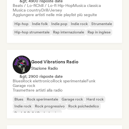
&gt; 4900 risposte date
Beats / Lo-fi
Chill / Lo-fi Hip-Hop
Musica classica
Musica country
Drill/Jersey
Aggiungere artisti nelle mie playlist più seguite
Hip-hop
Indie folk
Indie pop
Indie rock
Strumentale
Hip-hop strumentale
Rap internazionale
Rap in inglese
Good Vibrations Radio
Stazione Radio
&gt; 2900 risposte date
Blues
Rock elettronico
Rock sperimentale
Funk
Garage rock
Trasmettere artisti alla radio
Blues
Rock sperimentale
Garage rock
Hard rock
Indie rock
Rock progressivo
Rock psichedelico
Rock & Roll / Rock classico