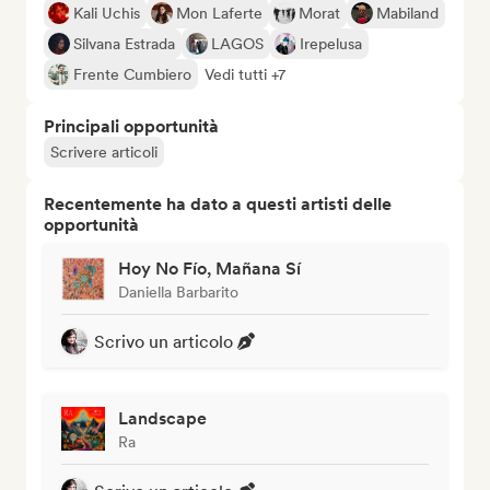
Kali Uchis
Mon Laferte
Morat
Mabiland
Silvana Estrada
LAGOS
Irepelusa
Frente Cumbiero
Vedi tutti +7
Principali opportunità
Scrivere articoli
Recentemente ha dato a questi artisti delle
opportunità
Hoy No Fío, Mañana Sí
Daniella Barbarito
Scrivo un articolo
Landscape
Ra