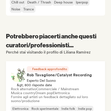
Chill out
Death / Thrash
Deep house
Iperpop
Noise
Trance
Potrebbero piacerti anche questi
curatori/professionisti...
Perché stai visitando il profilo di Liliana Ramírez
Feedback approfondito
Rob Tavaglione/Catalyst Recording
Esperto Del Suono
&gt; 800 risposte date
Rock alternativo
Commerciale / Mainstream
Musica country
Dream pop
Elettronica
Fornire agli artisti un feedback dettagliato sul loro
suono/produzione
Elettronica
Rock sperimentale
Indie folk
Indie pop