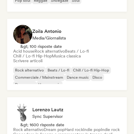
Pop soul
Reggae
Shoegaze
Soul
Zoila Antonio
Media/Giornalista
&gt; 100 risposte date
Acid house
Rock alternativo
Beats / Lo-fi
Chill / Lo-fi Hip-Hop
Musica classica
Scrivere articoli
Rock alternativo
Beats / Lo-fi
Chill / Lo-fi Hip-Hop
Commerciale / Mainstream
Dance music
Disco
Dream pop
House music
Lorenzo Lautz
Sync Supervisor
&gt; 1600 risposte date
Rock alternativo
Dream pop
Hard rock
Indie pop
Indie rock