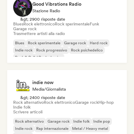
Good Vibrations Radio
Stazione Radio
&gt; 2900 risposte date
Blues
Rock elettronico
Rock sperimentale
Funk
Garage rock
Trasmettere artisti alla radio
Blues
Rock sperimentale
Garage rock
Hard rock
Indie rock
Rock progressivo
Rock psichedelico
Rock & Roll / Rock classico
indie now
Media/Giornalista
&gt; 2400 risposte date
Rock alternativo
Rock elettronico
Garage rock
Hip-hop
Indie folk
Scrivere articoli
Rock alternativo
Garage rock
Indie folk
Indie pop
Indie rock
Rap internazionale
Metal / Heavy metal