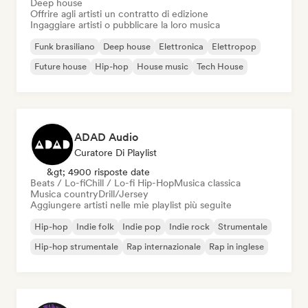
Deep house
Offrire agli artisti un contratto di edizione
Ingaggiare artisti o pubblicare la loro musica
Funk brasiliano
Deep house
Elettronica
Elettropop
Future house
Hip-hop
House music
Tech House
ADAD Audio
Curatore Di Playlist
&gt; 4900 risposte date
Beats / Lo-fi
Chill / Lo-fi Hip-Hop
Musica classica
Musica country
Drill/Jersey
Aggiungere artisti nelle mie playlist più seguite
Hip-hop
Indie folk
Indie pop
Indie rock
Strumentale
Hip-hop strumentale
Rap internazionale
Rap in inglese