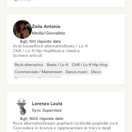
Pop rock
Zoila Antonio
Media/Giornalista
&gt; 100 risposte date
Acid house
Rock alternativo
Beats / Lo-fi
Chill / Lo-fi Hip-Hop
Musica classica
Scrivere articoli
Rock alternativo
Beats / Lo-fi
Chill / Lo-fi Hip-Hop
Commerciale / Mainstream
Dance music
Disco
Dream pop
House music
Lorenzo Lautz
Sync Supervisor
&gt; 1600 risposte date
Rock alternativo
Dream pop
Hard rock
Indie pop
Indie rock
Concedere in licenza o rappresentare le tracce degli