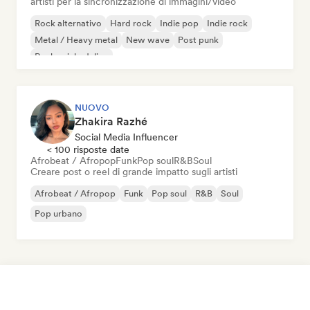
artisti per la sincronizzazione di immagini/video
Rock alternativo
Hard rock
Indie pop
Indie rock
Metal / Heavy metal
New wave
Post punk
Rock psichedelico
NUOVO
Zhakira Razhé
Social Media Influencer
< 100 risposte date
Afrobeat / Afropop
Funk
Pop soul
R&B
Soul
Creare post o reel di grande impatto sugli artisti
Afrobeat / Afropop
Funk
Pop soul
R&B
Soul
Pop urbano