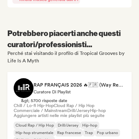
Potrebbero piacerti anche questi
curatori/professionisti...
Perché stai visitando il profilo di Tropical Grooves by
Life Is A Myth
RAP FRANÇAIS 2026 🔥🇫🇷 (Way Records)
Curatore Di Playlist
&gt; 5700 risposte date
Chill / Lo-fi Hip-Hop
Cloud Rap / Hip Hop
Commerciale / Mainstream
Drill/Jersey
Hip-hop
Aggiungere artisti nelle mie playlist più seguite
Cloud Rap / Hip Hop
Drill/Jersey
Hip-hop
Hip-hop strumentale
Rap francese
Trap
Pop urbano