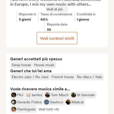
in Europe, I mix my own music with others...
Vedi di più
Risponde in
Tasso di condivisione
Condivide in
3 giorni
40%
1 giorno
Risposte date
30
Vedi curatori simili
Generi accettati più spesso
Deep house
House music
Generi che lui/lei ama
Electro Jazz / Nu Jazz
French house
Nu-disco / Italo
Vuole ricevere musica simile a...
FKJ
berlioz
Tom Misch
St Germain
Gerardo Frisina
Gavinco
Madcat
Flamingosis
Vedi tutti +12