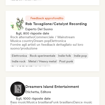
Chill / Lo-fi Hip-Hop
Feedback approfondito
Rob Tavaglione/Catalyst Recording
Esperto Del Suono
&gt; 800 risposte date
Rock alternativo
Commerciale / Mainstream
Musica country
Dream pop
Elettronica
Fornire agli artisti un feedback dettagliato sul loro
suono/produzione
Elettronica
Rock sperimentale
Indie folk
Indie pop
Indie rock
Metal / Heavy metal
Post punk
Rock & Roll / Rock classico
Dreamers Island Entertainment
Etichetta, Editore
&gt; 1000 risposte date
Bass music
Musica brasiliana
Funk brasiliano
Dance music