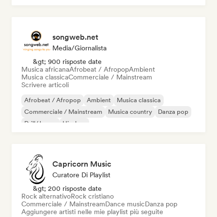
songweb.net
Media/Giornalista
&gt; 900 risposte date
Musica africana
Afrobeat / Afropop
Ambient
Musica classica
Commerciale / Mainstream
Scrivere articoli
Afrobeat / Afropop
Ambient
Musica classica
Commerciale / Mainstream
Musica country
Danza pop
Drill/Jersey
Hip-hop
Capricorn Music
Curatore Di Playlist
&gt; 200 risposte date
Rock alternativo
Rock cristiano
Commerciale / Mainstream
Dance music
Danza pop
Aggiungere artisti nelle mie playlist più seguite