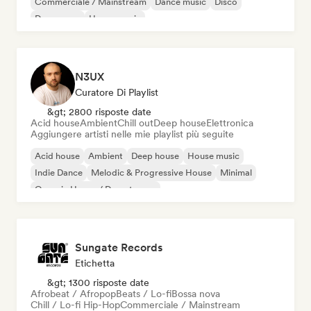
Commerciale / Mainstream
Dance music
Disco
Dream pop
House music
N3UX
Curatore Di Playlist
&gt; 2800 risposte date
Acid house
Ambient
Chill out
Deep house
Elettronica
Aggiungere artisti nelle mie playlist più seguite
Acid house
Ambient
Deep house
House music
Indie Dance
Melodic & Progressive House
Minimal
Organic House / Downtempo
Sungate Records
Etichetta
&gt; 1300 risposte date
Afrobeat / Afropop
Beats / Lo-fi
Bossa nova
Chill / Lo-fi Hip-Hop
Commerciale / Mainstream