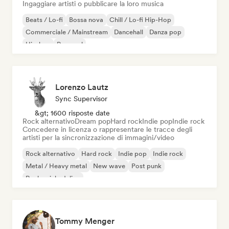
Ingaggiare artisti o pubblicare la loro musica
Beats / Lo-fi
Bossa nova
Chill / Lo-fi Hip-Hop
Commerciale / Mainstream
Dancehall
Danza pop
Hip-hop
Pop soul
Lorenzo Lautz
Sync Supervisor
&gt; 1600 risposte date
Rock alternativo
Dream pop
Hard rock
Indie pop
Indie rock
Concedere in licenza o rappresentare le tracce degli
artisti per la sincronizzazione di immagini/video
Rock alternativo
Hard rock
Indie pop
Indie rock
Metal / Heavy metal
New wave
Post punk
Rock psichedelico
Tommy Menger