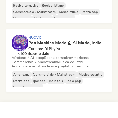
Rock alternativo
Rock cristiano
Commerciale / Mainstream
Dance music
Danza pop
Dream pop
Elettropop
House music
NUOVO
Pop Machine Mode 🤖 AI Music, Indie Pop & Dream Pop
Curatore Di Playlist
< 100 risposte date
Afrobeat / Afropop
Rock alternativo
Americana
Commerciale / Mainstream
Musica country
Aggiungere artisti nelle mie playlist più seguite
Americana
Commerciale / Mainstream
Musica country
Danza pop
Iperpop
Indie folk
Indie pop
Pop internazionale