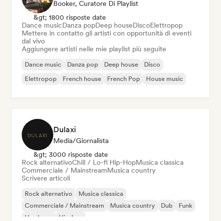
Booker, Curatore Di Playlist
&gt; 1800 risposte date
Dance music
Danza pop
Deep house
Disco
Elettropop
Mettere in contatto gli artisti con opportunità di eventi
dal vivo
Aggiungere artisti nelle mie playlist più seguite
Dance music
Danza pop
Deep house
Disco
Elettropop
French house
French Pop
House music
Dulaxi
Media/Giornalista
&gt; 3000 risposte date
Rock alternativo
Chill / Lo-fi Hip-Hop
Musica classica
Commerciale / Mainstream
Musica country
Scrivere articoli
Rock alternativo
Musica classica
Commerciale / Mainstream
Musica country
Dub
Funk
Hardcore
Hip-hop