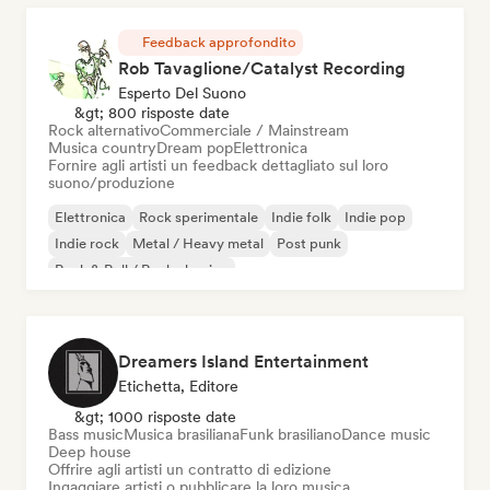
Feedback approfondito
Rob Tavaglione/Catalyst Recording
Esperto Del Suono
&gt; 800 risposte date
Rock alternativo
Commerciale / Mainstream
Musica country
Dream pop
Elettronica
Fornire agli artisti un feedback dettagliato sul loro
suono/produzione
Elettronica
Rock sperimentale
Indie folk
Indie pop
Indie rock
Metal / Heavy metal
Post punk
Rock & Roll / Rock classico
Dreamers Island Entertainment
Etichetta, Editore
&gt; 1000 risposte date
Bass music
Musica brasiliana
Funk brasiliano
Dance music
Deep house
Offrire agli artisti un contratto di edizione
Ingaggiare artisti o pubblicare la loro musica