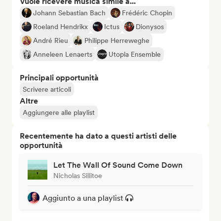
Vuole ricevere musica simile a...
Johann Sebastian Bach
Frédéric Chopin
Roeland Hendrikx
Ictus
Dionysos
André Rieu
Philippe Herreweghe
Anneleen Lenaerts
Utopia Ensemble
Principali opportunità
Scrivere articoli
Altre
Aggiungere alle playlist
Recentemente ha dato a questi artisti delle
opportunità
Let The Wall Of Sound Come Down
Nicholas Sillitoe
Aggiunto a una playlist