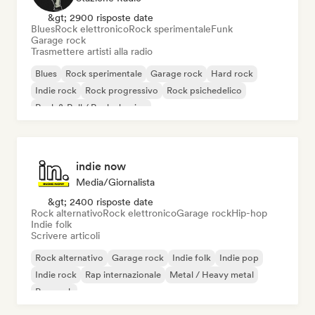
&gt; 2900 risposte date
Blues
Rock elettronico
Rock sperimentale
Funk
Garage rock
Trasmettere artisti alla radio
Blues
Rock sperimentale
Garage rock
Hard rock
Indie rock
Rock progressivo
Rock psichedelico
Rock & Roll / Rock classico
indie now
Media/Giornalista
&gt; 2400 risposte date
Rock alternativo
Rock elettronico
Garage rock
Hip-hop
Indie folk
Scrivere articoli
Rock alternativo
Garage rock
Indie folk
Indie pop
Indie rock
Rap internazionale
Metal / Heavy metal
Pop rock