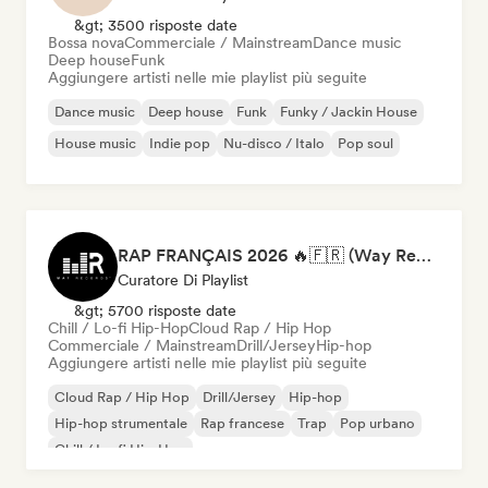
&gt; 3500 risposte date
Bossa nova
Commerciale / Mainstream
Dance music
Deep house
Funk
Aggiungere artisti nelle mie playlist più seguite
Dance music
Deep house
Funk
Funky / Jackin House
House music
Indie pop
Nu-disco / Italo
Pop soul
RAP FRANÇAIS 2026 🔥🇫🇷 (Way Records)
Curatore Di Playlist
&gt; 5700 risposte date
Chill / Lo-fi Hip-Hop
Cloud Rap / Hip Hop
Commerciale / Mainstream
Drill/Jersey
Hip-hop
Aggiungere artisti nelle mie playlist più seguite
Cloud Rap / Hip Hop
Drill/Jersey
Hip-hop
Hip-hop strumentale
Rap francese
Trap
Pop urbano
Chill / Lo-fi Hip-Hop