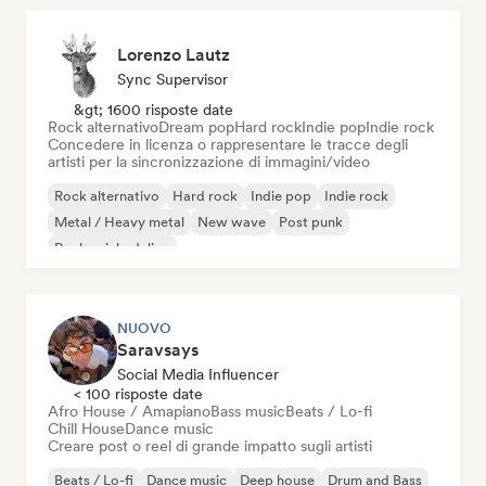
Lorenzo Lautz
Sync Supervisor
&gt; 1600 risposte date
Rock alternativo
Dream pop
Hard rock
Indie pop
Indie rock
Concedere in licenza o rappresentare le tracce degli
artisti per la sincronizzazione di immagini/video
Rock alternativo
Hard rock
Indie pop
Indie rock
Metal / Heavy metal
New wave
Post punk
Rock psichedelico
NUOVO
Saravsays
Social Media Influencer
< 100 risposte date
Afro House / Amapiano
Bass music
Beats / Lo-fi
Chill House
Dance music
Creare post o reel di grande impatto sugli artisti
Beats / Lo-fi
Dance music
Deep house
Drum and Bass