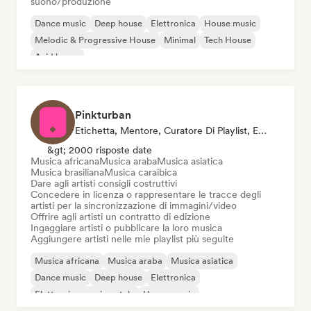
suono/produzione
Dance music
Deep house
Elettronica
House music
Melodic & Progressive House
Minimal
Tech House
Acid house
Pinkturban
Etichetta, Mentore, Curatore Di Playlist, Editore, Sync Supervisor
&gt; 2000 risposte date
Musica africana
Musica araba
Musica asiatica
Musica brasiliana
Musica caraibica
Dare agli artisti consigli costruttivi
Concedere in licenza o rappresentare le tracce degli
artisti per la sincronizzazione di immagini/video
Offrire agli artisti un contratto di edizione
Ingaggiare artisti o pubblicare la loro musica
Aggiungere artisti nelle mie playlist più seguite
Musica africana
Musica araba
Musica asiatica
Dance music
Deep house
Elettronica
Elettronica sperimentale
House music