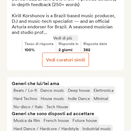
in-depth feedback (250+ words)

Kirill Korshunov is a Brazil-based music producer, 
DJ and music-tech specialist — and an official 
Arturia endorser for Brazil. A seasoned musician 
and studio prof...
Vedi di più
Tasso di risposta
Risponde in
Risposte date
100%
2 giorni
362
Vedi curatori simili
Generi che lui/lei ama
Beats / Lo-fi
Dance music
Deep house
Elettronica
Hard Techno
House music
Indie Dance
Minimal
Nu-disco / Italo
Tech House
Generi che sono disposti ad accettare
Musica da film
French house
Future house
Hard Dance / Hardcore / Hardstyle
Industrial music