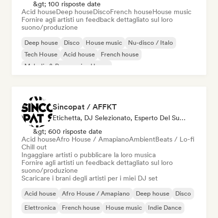
&gt; 100 risposte date
Acid house
Deep house
Disco
French house
House music
Fornire agli artisti un feedback dettagliato sul loro
suono/produzione
Deep house
Disco
House music
Nu-disco / Italo
Tech House
Acid house
French house
Melodic & Progressive House
Sincopat / AFFKT
Etichetta, DJ Selezionato, Esperto Del Suono
&gt; 600 risposte date
Acid house
Afro House / Amapiano
Ambient
Beats / Lo-fi
Chill out
Ingaggiare artisti o pubblicare la loro musica
Fornire agli artisti un feedback dettagliato sul loro
suono/produzione
Scaricare i brani degli artisti per i miei DJ set
Acid house
Afro House / Amapiano
Deep house
Disco
Elettronica
French house
House music
Indie Dance