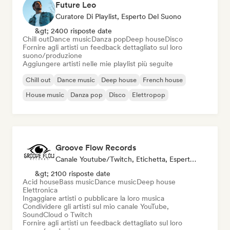
Future Leo
Curatore Di Playlist, Esperto Del Suono
&gt; 2400 risposte date
Chill out
Dance music
Danza pop
Deep house
Disco
Fornire agli artisti un feedback dettagliato sul loro
suono/produzione
Aggiungere artisti nelle mie playlist più seguite
Chill out
Dance music
Deep house
French house
House music
Danza pop
Disco
Elettropop
Groove Flow Records
Canale Youtube/Twitch, Etichetta, Esperto Del Suono
&gt; 2100 risposte date
Acid house
Bass music
Dance music
Deep house
Elettronica
Ingaggiare artisti o pubblicare la loro musica
Condividere gli artisti sul mio canale YouTube,
SoundCloud o Twitch
Fornire agli artisti un feedback dettagliato sul loro