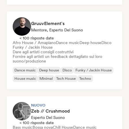
GruuvElement's
Mentore, Esperto Del Suono
< 100 risposte date
Afro House / Amapiano
Dance music
Deep house
Disco
Funky / Jackin House
Dare agli artisti consigli costruttivi
Fornire agli artisti un feedback dettagliato sul loro
suono/produzione
Dance music
Deep house
Disco
Funky / Jackin House
House music
Minimal
Tech House
Techno
NUOVO
Zeb // Crushmood
Esperto Del Suono
< 100 risposte date
Bass music
Bossa nova
Chill House
Dance music