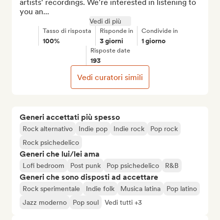
artists' recordings. We're interested in listening to 
you an...
Vedi di più
Tasso di risposta
Risponde in
Condivide in
100%
3 giorni
1 giorno
Risposte date
193
Vedi curatori simili
Generi accettati più spesso
Rock alternativo
Indie pop
Indie rock
Pop rock
Rock psichedelico
Generi che lui/lei ama
Lofi bedroom
Post punk
Pop psichedelico
R&B
Generi che sono disposti ad accettare
Rock sperimentale
Indie folk
Musica latina
Pop latino
Jazz moderno
Pop soul
Vedi tutti +3