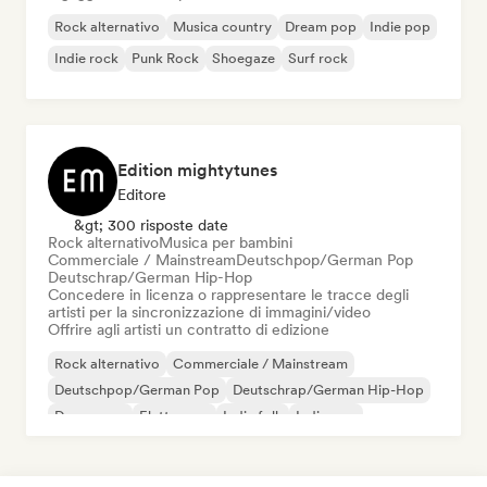
Rock alternativo
Musica country
Dream pop
Indie pop
Indie rock
Punk Rock
Shoegaze
Surf rock
Edition mightytunes
Editore
&gt; 300 risposte date
Rock alternativo
Musica per bambini
Commerciale / Mainstream
Deutschpop/German Pop
Deutschrap/German Hip-Hop
Concedere in licenza o rappresentare le tracce degli
artisti per la sincronizzazione di immagini/video
Offrire agli artisti un contratto di edizione
Rock alternativo
Commerciale / Mainstream
Deutschpop/German Pop
Deutschrap/German Hip-Hop
Dream pop
Elettropop
Indie folk
Indie pop