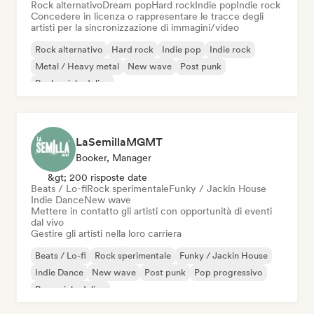
Rock alternativo
Dream pop
Hard rock
Indie pop
Indie rock
Concedere in licenza o rappresentare le tracce degli
artisti per la sincronizzazione di immagini/video
Rock alternativo
Hard rock
Indie pop
Indie rock
Metal / Heavy metal
New wave
Post punk
Rock psichedelico
LaSemillaMGMT
Booker, Manager
&gt; 200 risposte date
Beats / Lo-fi
Rock sperimentale
Funky / Jackin House
Indie Dance
New wave
Mettere in contatto gli artisti con opportunità di eventi
dal vivo
Gestire gli artisti nella loro carriera
Beats / Lo-fi
Rock sperimentale
Funky / Jackin House
Indie Dance
New wave
Post punk
Pop progressivo
Pop psichedelico