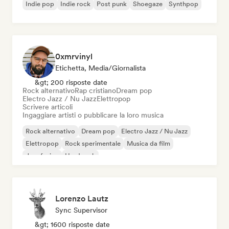
Indie pop
Indie rock
Post punk
Shoegaze
Synthpop
0xmrvinyl
Etichetta, Media/Giornalista
&gt; 200 risposte date
Rock alternativo
Rap cristiano
Dream pop
Electro Jazz / Nu Jazz
Elettropop
Scrivere articoli
Ingaggiare artisti o pubblicare la loro musica
Rock alternativo
Dream pop
Electro Jazz / Nu Jazz
Elettropop
Rock sperimentale
Musica da film
Jazz fusion
Hard rock
Lorenzo Lautz
Sync Supervisor
&gt; 1600 risposte date