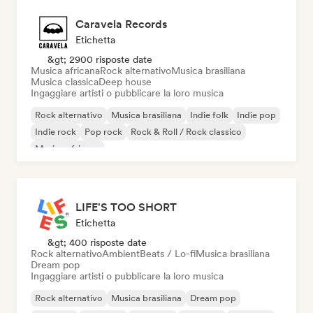
Caravela Records
Etichetta
&gt; 2900 risposte date
Musica africana
Rock alternativo
Musica brasiliana
Musica classica
Deep house
Ingaggiare artisti o pubblicare la loro musica
Rock alternativo
Musica brasiliana
Indie folk
Indie pop
Indie rock
Pop rock
Rock & Roll / Rock classico
Musica africana
LIFE'S TOO SHORT
Etichetta
&gt; 400 risposte date
Rock alternativo
Ambient
Beats / Lo-fi
Musica brasiliana
Dream pop
Ingaggiare artisti o pubblicare la loro musica
Rock alternativo
Musica brasiliana
Dream pop