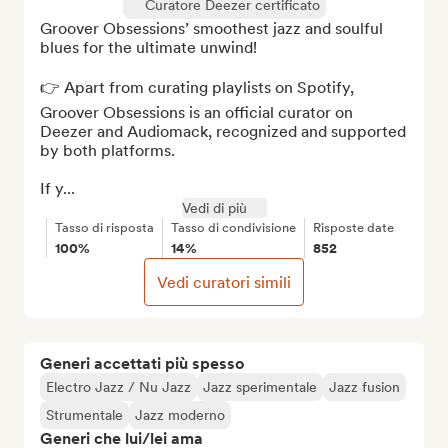
Curatore Deezer certificato
Groover Obsessions’ smoothest jazz and soulful 
blues for the ultimate unwind!

👉 Apart from curating playlists on Spotify, 
Groover Obsessions is an official curator on 
Deezer and Audiomack, recognized and supported 
by both platforms.

If y...
Vedi di più
Tasso di risposta
Tasso di condivisione
Risposte date
100%
14%
852
Vedi curatori simili
Generi accettati più spesso
Electro Jazz / Nu Jazz
Jazz sperimentale
Jazz fusion
Strumentale
Jazz moderno
Generi che lui/lei ama