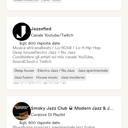
Jazzefied
Canale Youtube/Twitch
&gt; 800 risposte date
Musica africana
Beats / Lo-fi
Chill / Lo-fi Hip-Hop
Deep house
Electro Jazz / Nu Jazz
Condividere gli artisti sul mio canale YouTube,
SoundCloud o Twitch
Deep house
Electro Jazz / Nu Jazz
Jazz sperimentale
Jazz fusion
House music
Jazz moderno
Musica africana
Beats / Lo-fi
Smoky Jazz Club 🥃 Modern Jazz & Jazz Fusion to Sip an Old Fashioned to
Curatore Di Playlist
&gt; 900 risposte date
Blues
Bossa nova
Jazz sperimentale
Jazz fusion