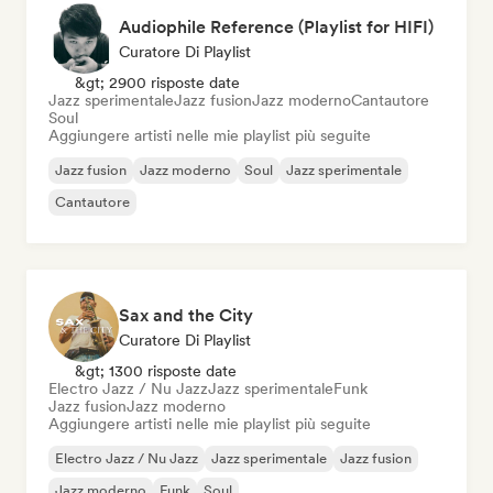
Audiophile Reference (Playlist for HIFI)
Curatore Di Playlist
&gt; 2900 risposte date
Jazz sperimentale
Jazz fusion
Jazz moderno
Cantautore
Soul
Aggiungere artisti nelle mie playlist più seguite
Jazz fusion
Jazz moderno
Soul
Jazz sperimentale
Cantautore
Sax and the City
Curatore Di Playlist
&gt; 1300 risposte date
Electro Jazz / Nu Jazz
Jazz sperimentale
Funk
Jazz fusion
Jazz moderno
Aggiungere artisti nelle mie playlist più seguite
Electro Jazz / Nu Jazz
Jazz sperimentale
Jazz fusion
Jazz moderno
Funk
Soul