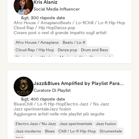
Kris Alaniz
Social Media Influencer
&gt; 300 risposte date
Afro House / Amapiano
Beats / Lo-fi
Chill / Lo-fi Hip-Hop
Cloud Rap / Hip Hop
Danza pop
Creare post o reel di grande impatto sugli artisti
Afro House / Amapiano
Beats / Lo-fi
Cloud Rap / Hip Hop
Danza pop
Drum and Bass
Electro Jazz / Nu Jazz
Musica da film
Strumentale
Jazz&Blues Amplified by Playlist Paradise
Curatore Di Playlist
&gt; 400 risposte date
Blues
Chill / Lo-fi Hip-Hop
Electro Jazz / Nu Jazz
Jazz sperimentale
Jazz fusion
Aggiungere artisti nelle mie playlist più seguite
Electro Jazz / Nu Jazz
Jazz sperimentale
Jazz fusion
Jazz moderno
Blues
Chill / Lo-fi Hip-Hop
Strumentale
R&B