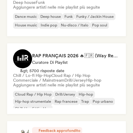
Deep house
Funk
Aggiungere artisti nelle mie playlist più seguite
Dance music
Deep house
Funk
Funky / Jackin House
House music
Indie pop
Nu-disco / Italo
Pop soul
RAP FRANÇAIS 2026 🔥🇫🇷 (Way Records)
Curatore Di Playlist
&gt; 5700 risposte date
Chill / Lo-fi Hip-Hop
Cloud Rap / Hip Hop
Commerciale / Mainstream
Drill/Jersey
Hip-hop
Aggiungere artisti nelle mie playlist più seguite
Cloud Rap / Hip Hop
Drill/Jersey
Hip-hop
Hip-hop strumentale
Rap francese
Trap
Pop urbano
Chill / Lo-fi Hip-Hop
Feedback approfondito