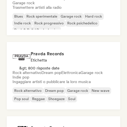
Garage rock
Trasmettere artisti alla radio
Blues
Rock sperimentale
Garage rock
Hard rock
Indie rock
Rock progressivo
Rock psichedelico
Rock & Roll / Rock classico
Pravda Records
Etichetta
&gt; 800 risposte date
Rock alternativo
Dream pop
Elettronica
Garage rock
Indie pop
Ingaggiare artisti o pubblicare la loro musica
Rock alternativo
Dream pop
Garage rock
New wave
Pop soul
Reggae
Shoegaze
Soul