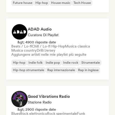
Future house
Hip-hop
House music
Tech House
ADAD Audio
Curatore Di Playlist
&gt; 4900 risposte date
Beats / Lo-fi
Chill / Lo-fi Hip-Hop
Musica classica
Musica country
Drill/Jersey
Aggiungere artisti nelle mie playlist più seguite
Hip-hop
Indie folk
Indie pop
Indie rock
Strumentale
Hip-hop strumentale
Rap internazionale
Rap in inglese
Good Vibrations Radio
Stazione Radio
&gt; 2900 risposte date
Blues
Rock elettronico
Rock sperimentale
Funk