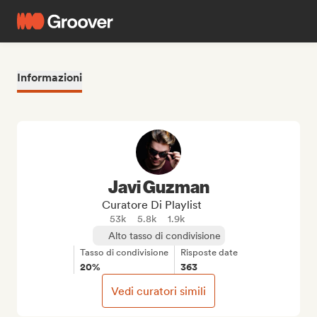
Informazioni
Javi Guzman
Curatore Di Playlist
53k
5.8k
1.9k
Alto tasso di condivisione
Tasso di condivisione
Risposte date
20%
363
Vedi curatori simili