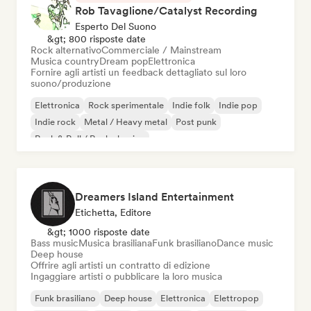
Rob Tavaglione/Catalyst Recording
Esperto Del Suono
&gt; 800 risposte date
Rock alternativo
Commerciale / Mainstream
Musica country
Dream pop
Elettronica
Fornire agli artisti un feedback dettagliato sul loro
suono/produzione
Elettronica
Rock sperimentale
Indie folk
Indie pop
Indie rock
Metal / Heavy metal
Post punk
Rock & Roll / Rock classico
Dreamers Island Entertainment
Etichetta, Editore
&gt; 1000 risposte date
Bass music
Musica brasiliana
Funk brasiliano
Dance music
Deep house
Offrire agli artisti un contratto di edizione
Ingaggiare artisti o pubblicare la loro musica
Funk brasiliano
Deep house
Elettronica
Elettropop