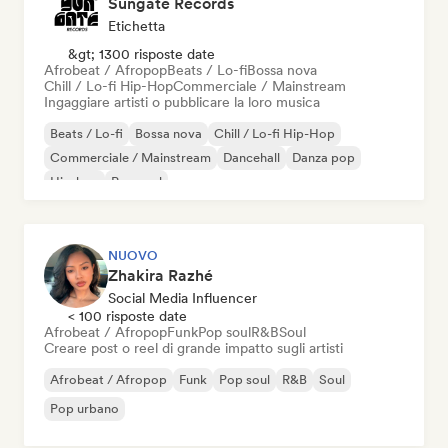
Sungate Records
Etichetta
&gt; 1300 risposte date
Afrobeat / Afropop
Beats / Lo-fi
Bossa nova
Chill / Lo-fi Hip-Hop
Commerciale / Mainstream
Ingaggiare artisti o pubblicare la loro musica
Beats / Lo-fi
Bossa nova
Chill / Lo-fi Hip-Hop
Commerciale / Mainstream
Dancehall
Danza pop
Hip-hop
Pop soul
NUOVO
Zhakira Razhé
Social Media Influencer
< 100 risposte date
Afrobeat / Afropop
Funk
Pop soul
R&B
Soul
Creare post o reel di grande impatto sugli artisti
Afrobeat / Afropop
Funk
Pop soul
R&B
Soul
Pop urbano