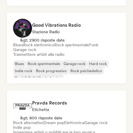
Good Vibrations Radio
Stazione Radio
&gt; 2900 risposte date
Blues
Rock elettronico
Rock sperimentale
Funk
Garage rock
Trasmettere artisti alla radio
Blues
Rock sperimentale
Garage rock
Hard rock
Indie rock
Rock progressivo
Rock psichedelico
Rock & Roll / Rock classico
Pravda Records
Etichetta
&gt; 800 risposte date
Rock alternativo
Dream pop
Elettronica
Garage rock
Indie pop
Ingaggiare artisti o pubblicare la loro musica