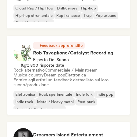
Cloud Rap / Hip Hop
Drill/Jersey
Hip-hop
Hip-hop strumentale
Rap francese
Trap
Pop urbano
Chill / Lo-fi Hip-Hop
Feedback approfondito
Rob Tavaglione/Catalyst Recording
Esperto Del Suono
&gt; 800 risposte date
Rock alternativo
Commerciale / Mainstream
Musica country
Dream pop
Elettronica
Fornire agli artisti un feedback dettagliato sul loro
suono/produzione
Elettronica
Rock sperimentale
Indie folk
Indie pop
Indie rock
Metal / Heavy metal
Post punk
Rock & Roll / Rock classico
Dreamers Island Entertainment