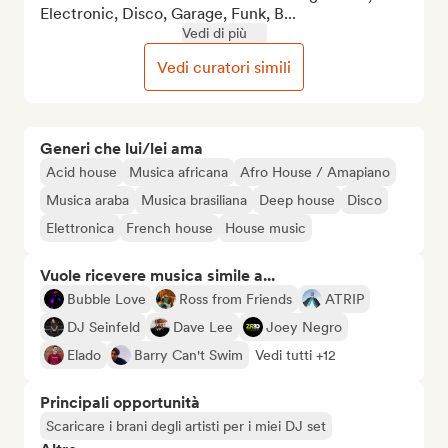
Electronic, Disco, Garage, Funk, B...
Vedi di più
Vedi curatori simili
Generi che lui/lei ama
Acid house
Musica africana
Afro House / Amapiano
Musica araba
Musica brasiliana
Deep house
Disco
Elettronica
French house
House music
Vuole ricevere musica simile a...
Bubble Love
Ross from Friends
ATRIP
DJ Seinfeld
Dave Lee
Joey Negro
Elado
Barry Can't Swim
Vedi tutti +12
Principali opportunità
Scaricare i brani degli artisti per i miei DJ set