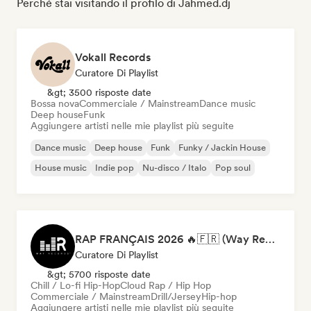
Perché stai visitando il profilo di Jahmed.dj
Vokall Records
Curatore Di Playlist
&gt; 3500 risposte date
Bossa nova
Commerciale / Mainstream
Dance music
Deep house
Funk
Aggiungere artisti nelle mie playlist più seguite
Dance music
Deep house
Funk
Funky / Jackin House
House music
Indie pop
Nu-disco / Italo
Pop soul
RAP FRANÇAIS 2026 🔥🇫🇷 (Way Records)
Curatore Di Playlist
&gt; 5700 risposte date
Chill / Lo-fi Hip-Hop
Cloud Rap / Hip Hop
Commerciale / Mainstream
Drill/Jersey
Hip-hop
Aggiungere artisti nelle mie playlist più seguite