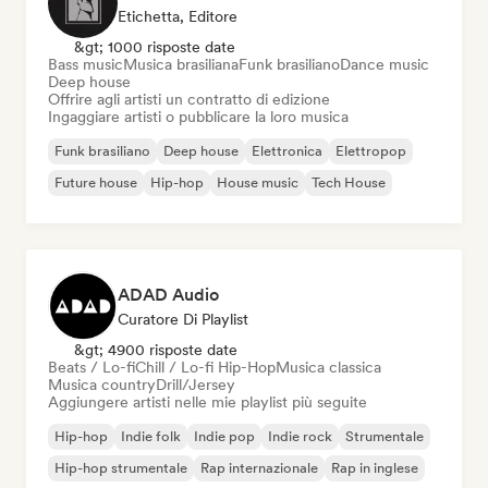
Etichetta, Editore
&gt; 1000 risposte date
Bass music
Musica brasiliana
Funk brasiliano
Dance music
Deep house
Offrire agli artisti un contratto di edizione
Ingaggiare artisti o pubblicare la loro musica
Funk brasiliano
Deep house
Elettronica
Elettropop
Future house
Hip-hop
House music
Tech House
ADAD Audio
Curatore Di Playlist
&gt; 4900 risposte date
Beats / Lo-fi
Chill / Lo-fi Hip-Hop
Musica classica
Musica country
Drill/Jersey
Aggiungere artisti nelle mie playlist più seguite
Hip-hop
Indie folk
Indie pop
Indie rock
Strumentale
Hip-hop strumentale
Rap internazionale
Rap in inglese