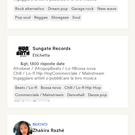
Rock alternativo
Dream pop
Garage rock
New wave
Pop soul
Reggae
Shoegaze
Soul
Sungate Records
Etichetta
&gt; 1300 risposte date
Afrobeat / Afropop
Beats / Lo-fi
Bossa nova
Chill / Lo-fi Hip-Hop
Commerciale / Mainstream
Ingaggiare artisti o pubblicare la loro musica
Beats / Lo-fi
Bossa nova
Chill / Lo-fi Hip-Hop
Commerciale / Mainstream
Dancehall
Danza pop
Hip-hop
Pop soul
NUOVO
Zhakira Razhé