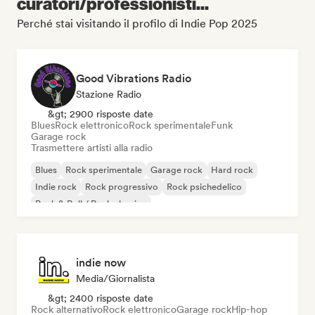
curatori/professionisti...
Perché stai visitando il profilo di Indie Pop 2025
Good Vibrations Radio
Stazione Radio
&gt; 2900 risposte date
Blues
Rock elettronico
Rock sperimentale
Funk
Garage rock
Trasmettere artisti alla radio
Blues
Rock sperimentale
Garage rock
Hard rock
Indie rock
Rock progressivo
Rock psichedelico
Rock & Roll / Rock classico
indie now
Media/Giornalista
&gt; 2400 risposte date
Rock alternativo
Rock elettronico
Garage rock
Hip-hop