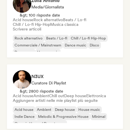
Zoila Antonio
Media/Giornalista
&gt; 100 risposte date
Acid house
Rock alternativo
Beats / Lo-fi
Chill / Lo-fi Hip-Hop
Musica classica
Scrivere articoli
Rock alternativo
Beats / Lo-fi
Chill / Lo-fi Hip-Hop
Commerciale / Mainstream
Dance music
Disco
Dream pop
House music
N3UX
Curatore Di Playlist
&gt; 2800 risposte date
Acid house
Ambient
Chill out
Deep house
Elettronica
Aggiungere artisti nelle mie playlist più seguite
Acid house
Ambient
Deep house
House music
Indie Dance
Melodic & Progressive House
Minimal
Organic House / Downtempo