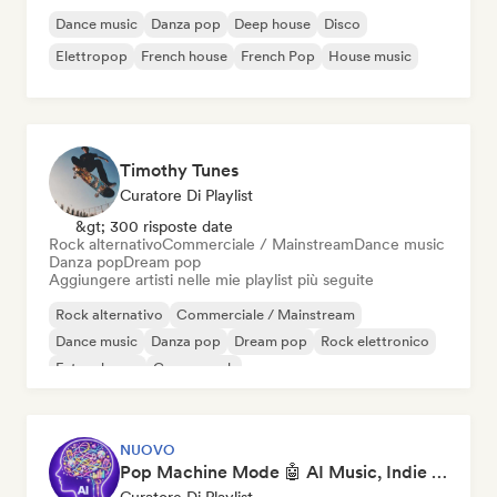
Dance music
Danza pop
Deep house
Disco
Elettropop
French house
French Pop
House music
Timothy Tunes
Curatore Di Playlist
&gt; 300 risposte date
Rock alternativo
Commerciale / Mainstream
Dance music
Danza pop
Dream pop
Aggiungere artisti nelle mie playlist più seguite
Rock alternativo
Commerciale / Mainstream
Dance music
Danza pop
Dream pop
Rock elettronico
Future house
Garage rock
NUOVO
Pop Machine Mode 🤖 AI Music, Indie Pop & Dream Pop
Curatore Di Playlist