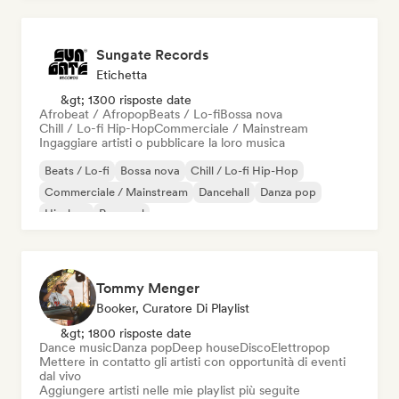
Sungate Records
Etichetta
&gt; 1300 risposte date
Afrobeat / Afropop
Beats / Lo-fi
Bossa nova
Chill / Lo-fi Hip-Hop
Commerciale / Mainstream
Ingaggiare artisti o pubblicare la loro musica
Beats / Lo-fi
Bossa nova
Chill / Lo-fi Hip-Hop
Commerciale / Mainstream
Dancehall
Danza pop
Hip-hop
Pop soul
Tommy Menger
Booker, Curatore Di Playlist
&gt; 1800 risposte date
Dance music
Danza pop
Deep house
Disco
Elettropop
Mettere in contatto gli artisti con opportunità di eventi
dal vivo
Aggiungere artisti nelle mie playlist più seguite