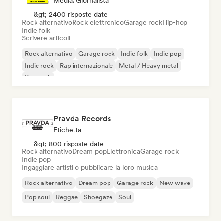
Media/Giornalista
&gt; 2400 risposte date
Rock alternativo
Rock elettronico
Garage rock
Hip-hop
Indie folk
Scrivere articoli
Rock alternativo
Garage rock
Indie folk
Indie pop
Indie rock
Rap internazionale
Metal / Heavy metal
Pop rock
Pravda Records
Etichetta
&gt; 800 risposte date
Rock alternativo
Dream pop
Elettronica
Garage rock
Indie pop
Ingaggiare artisti o pubblicare la loro musica
Rock alternativo
Dream pop
Garage rock
New wave
Pop soul
Reggae
Shoegaze
Soul