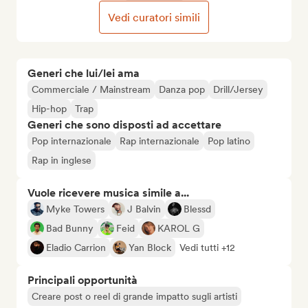
Vedi curatori simili
Generi che lui/lei ama
Commerciale / Mainstream
Danza pop
Drill/Jersey
Hip-hop
Trap
Generi che sono disposti ad accettare
Pop internazionale
Rap internazionale
Pop latino
Rap in inglese
Vuole ricevere musica simile a...
Myke Towers
J Balvin
Blessd
Bad Bunny
Feid
KAROL G
Eladio Carrion
Yan Block
Vedi tutti +12
Principali opportunità
Creare post o reel di grande impatto sugli artisti