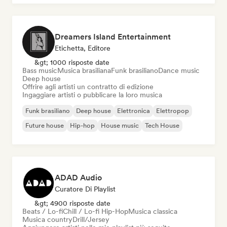
Dreamers Island Entertainment
Etichetta, Editore
&gt; 1000 risposte date
Bass music
Musica brasiliana
Funk brasiliano
Dance music
Deep house
Offrire agli artisti un contratto di edizione
Ingaggiare artisti o pubblicare la loro musica
Funk brasiliano
Deep house
Elettronica
Elettropop
Future house
Hip-hop
House music
Tech House
ADAD Audio
Curatore Di Playlist
&gt; 4900 risposte date
Beats / Lo-fi
Chill / Lo-fi Hip-Hop
Musica classica
Musica country
Drill/Jersey