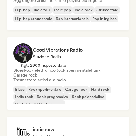
Aggiungere artisti nelle mie playlist più seguite
Hip-hop
Indie folk
Indie pop
Indie rock
Strumentale
Hip-hop strumentale
Rap internazionale
Rap in inglese
Good Vibrations Radio
Stazione Radio
&gt; 2900 risposte date
Blues
Rock elettronico
Rock sperimentale
Funk
Garage rock
Trasmettere artisti alla radio
Blues
Rock sperimentale
Garage rock
Hard rock
Indie rock
Rock progressivo
Rock psichedelico
Rock & Roll / Rock classico
indie now