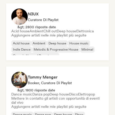
N3UX
Curatore Di Playlist
&gt; 2800 risposte date
Acid house
Ambient
Chill out
Deep house
Elettronica
Aggiungere artisti nelle mie playlist più seguite
Acid house
Ambient
Deep house
House music
Indie Dance
Melodic & Progressive House
Minimal
Organic House / Downtempo
Tommy Menger
Booker, Curatore Di Playlist
&gt; 1800 risposte date
Dance music
Danza pop
Deep house
Disco
Elettropop
Mettere in contatto gli artisti con opportunità di eventi
dal vivo
Aggiungere artisti nelle mie playlist più seguite
Dance music
Danza pop
Deep house
Disco