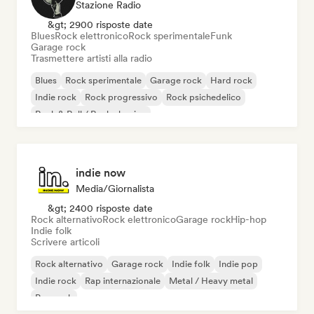
Stazione Radio
&gt; 2900 risposte date
Blues
Rock elettronico
Rock sperimentale
Funk
Garage rock
Trasmettere artisti alla radio
Blues
Rock sperimentale
Garage rock
Hard rock
Indie rock
Rock progressivo
Rock psichedelico
Rock & Roll / Rock classico
indie now
Media/Giornalista
&gt; 2400 risposte date
Rock alternativo
Rock elettronico
Garage rock
Hip-hop
Indie folk
Scrivere articoli
Rock alternativo
Garage rock
Indie folk
Indie pop
Indie rock
Rap internazionale
Metal / Heavy metal
Pop rock