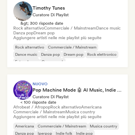
Timothy Tunes
Curatore Di Playlist
&gt; 300 risposte date
Rock alternativo
Commerciale / Mainstream
Dance music
Danza pop
Dream pop
Aggiungere artisti nelle mie playlist più seguite
Rock alternativo
Commerciale / Mainstream
Dance music
Danza pop
Dream pop
Rock elettronico
Future house
Garage rock
NUOVO
Pop Machine Mode 🤖 AI Music, Indie Pop & Dream Pop
Curatore Di Playlist
< 100 risposte date
Afrobeat / Afropop
Rock alternativo
Americana
Commerciale / Mainstream
Musica country
Aggiungere artisti nelle mie playlist più seguite
Americana
Commerciale / Mainstream
Musica country
Danza pop
Iperpop
Indie folk
Indie pop