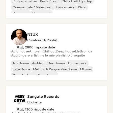
Rock alternativo
Beats / Lo-fi
Chill / Lo-fi Hip-Hop
Commerciale / Mainstream
Dance music
Disco
Dream pop
House music
N3UX
Curatore Di Playlist
&gt; 2800 risposte date
Acid house
Ambient
Chill out
Deep house
Elettronica
Aggiungere artisti nelle mie playlist più seguite
Acid house
Ambient
Deep house
House music
Indie Dance
Melodic & Progressive House
Minimal
Organic House / Downtempo
Sungate Records
Etichetta
&gt; 1300 risposte date