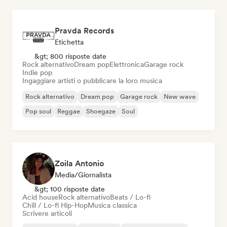
Pravda Records
Etichetta
&gt; 800 risposte date
Rock alternativo
Dream pop
Elettronica
Garage rock
Indie pop
Ingaggiare artisti o pubblicare la loro musica
Rock alternativo
Dream pop
Garage rock
New wave
Pop soul
Reggae
Shoegaze
Soul
Zoila Antonio
Media/Giornalista
&gt; 100 risposte date
Acid house
Rock alternativo
Beats / Lo-fi
Chill / Lo-fi Hip-Hop
Musica classica
Scrivere articoli