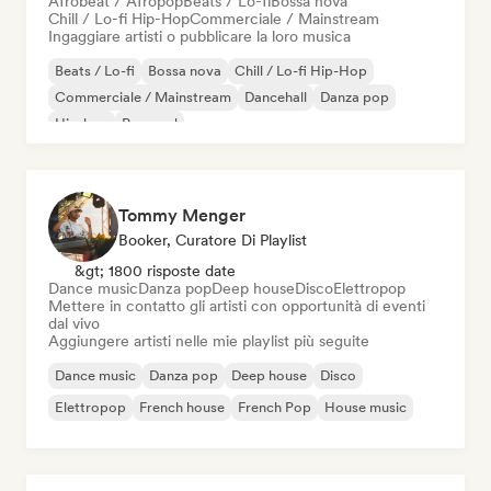
Afrobeat / Afropop
Beats / Lo-fi
Bossa nova
Chill / Lo-fi Hip-Hop
Commerciale / Mainstream
Ingaggiare artisti o pubblicare la loro musica
Beats / Lo-fi
Bossa nova
Chill / Lo-fi Hip-Hop
Commerciale / Mainstream
Dancehall
Danza pop
Hip-hop
Pop soul
Tommy Menger
Booker, Curatore Di Playlist
&gt; 1800 risposte date
Dance music
Danza pop
Deep house
Disco
Elettropop
Mettere in contatto gli artisti con opportunità di eventi
dal vivo
Aggiungere artisti nelle mie playlist più seguite
Dance music
Danza pop
Deep house
Disco
Elettropop
French house
French Pop
House music