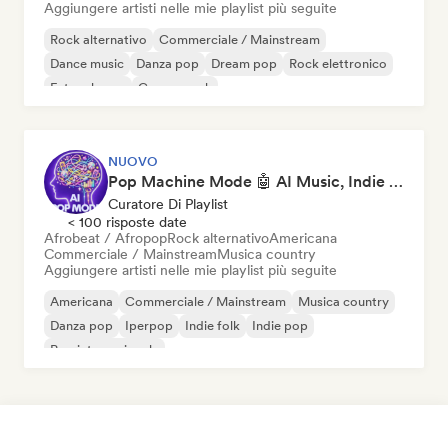
Aggiungere artisti nelle mie playlist più seguite
Rock alternativo
Commerciale / Mainstream
Dance music
Danza pop
Dream pop
Rock elettronico
Future house
Garage rock
NUOVO
Pop Machine Mode 🤖 AI Music, Indie Pop & Dream Pop
Curatore Di Playlist
< 100 risposte date
Afrobeat / Afropop
Rock alternativo
Americana
Commerciale / Mainstream
Musica country
Aggiungere artisti nelle mie playlist più seguite
Americana
Commerciale / Mainstream
Musica country
Danza pop
Iperpop
Indie folk
Indie pop
Pop internazionale