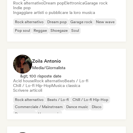
Rock alternativo
Dream pop
Elettronica
Garage rock
Indie pop
Ingaggiare artisti o pubblicare la loro musica
Rock alternativo
Dream pop
Garage rock
New wave
Pop soul
Reggae
Shoegaze
Soul
Zoila Antonio
Media/Giornalista
&gt; 100 risposte date
Acid house
Rock alternativo
Beats / Lo-fi
Chill / Lo-fi Hip-Hop
Musica classica
Scrivere articoli
Rock alternativo
Beats / Lo-fi
Chill / Lo-fi Hip-Hop
Commerciale / Mainstream
Dance music
Disco
Dream pop
House music