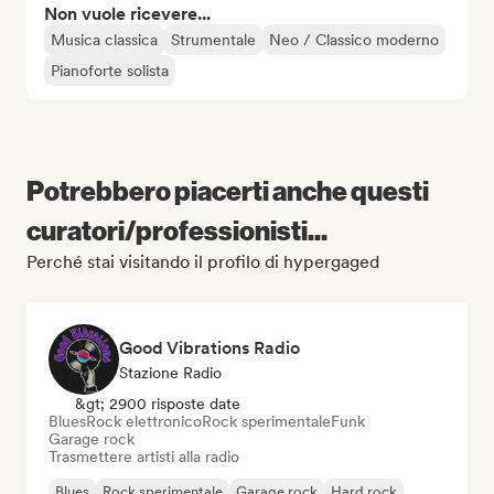
Non vuole ricevere...
Musica classica
Strumentale
Neo / Classico moderno
Pianoforte solista
Potrebbero piacerti anche questi
curatori/professionisti...
Perché stai visitando il profilo di hypergaged
Good Vibrations Radio
Stazione Radio
&gt; 2900 risposte date
Blues
Rock elettronico
Rock sperimentale
Funk
Garage rock
Trasmettere artisti alla radio
Blues
Rock sperimentale
Garage rock
Hard rock