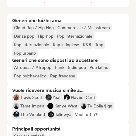
Generi che lui/lei ama
Cloud Rap / Hip Hop
Commerciale / Mainstream
Danza pop
Hip-hop
Pop internazionale
Rap internazionale
Rap in inglese
R&B
Trap
Pop urbano
Generi che sono disposti ad accettare
Afrobeat / Afropop
Funk
Indie pop
Pop latino
Pop psichedelico
Rap francese
Vuole ricevere musica simile a...
Travis Scott
Yeat
Playboi Carti
Tame Impala
Kanye West
Ty Dolla $ign
The Weeknd
Talinwya
Vedi tutti +7
Principali opportunità