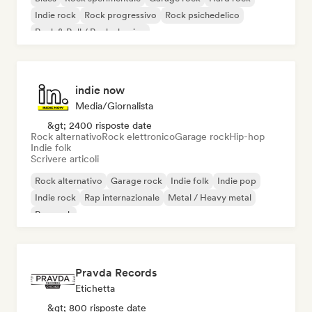
Indie rock
Rock progressivo
Rock psichedelico
Rock & Roll / Rock classico
indie now
Media/Giornalista
&gt; 2400 risposte date
Rock alternativo
Rock elettronico
Garage rock
Hip-hop
Indie folk
Scrivere articoli
Rock alternativo
Garage rock
Indie folk
Indie pop
Indie rock
Rap internazionale
Metal / Heavy metal
Pop rock
Pravda Records
Etichetta
&gt; 800 risposte date