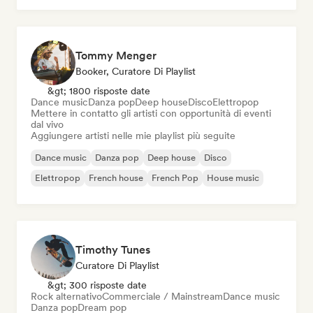
Tommy Menger
Booker, Curatore Di Playlist
&gt; 1800 risposte date
Dance music
Danza pop
Deep house
Disco
Elettropop
Mettere in contatto gli artisti con opportunità di eventi
dal vivo
Aggiungere artisti nelle mie playlist più seguite
Dance music
Danza pop
Deep house
Disco
Elettropop
French house
French Pop
House music
Timothy Tunes
Curatore Di Playlist
&gt; 300 risposte date
Rock alternativo
Commerciale / Mainstream
Dance music
Danza pop
Dream pop