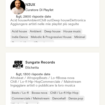
N3UX
Curatore Di Playlist
&gt; 2800 risposte date
Acid house
Ambient
Chill out
Deep house
Elettronica
Aggiungere artisti nelle mie playlist più seguite
Acid house
Ambient
Deep house
House music
Indie Dance
Melodic & Progressive House
Minimal
Organic House / Downtempo
Sungate Records
Etichetta
&gt; 1300 risposte date
Afrobeat / Afropop
Beats / Lo-fi
Bossa nova
Chill / Lo-fi Hip-Hop
Commerciale / Mainstream
Ingaggiare artisti o pubblicare la loro musica
Beats / Lo-fi
Bossa nova
Chill / Lo-fi Hip-Hop
Commerciale / Mainstream
Dancehall
Danza pop
Hip-hop
Pop soul