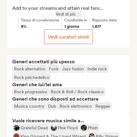
Add to your streams and attain real fans...
Vedi di più
Tasso di condivisione
Condivide in
Risposte date
9%
1 giorno
1,617
Vedi curatori simili
Generi accettati più spesso
Rock alternativo
Funk
Jazz fusion
Indie rock
Rock psichedelico
Generi che lui/lei ama
Rock progressivo
Rock & Roll / Rock classico
Generi che sono disposti ad accettare
Musica country
Dub
Rock elettronico
Reggae
Vuole ricevere musica simile a...
Grateful Dead
Pink Floyd
Phish
King Gizzard & The Lizard Wizard
Billy Strings