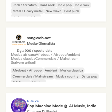
Rock alternativo
Hard rock
Indie pop
Indie rock
Metal / Heavy metal
New wave
Post punk
Rock psichedelico
songweb.net
Media/Giornalista
&gt; 900 risposte date
Musica africana
Afrobeat / Afropop
Ambient
Musica classica
Commerciale / Mainstream
Scrivere articoli
Afrobeat / Afropop
Ambient
Musica classica
Commerciale / Mainstream
Musica country
Danza pop
Drill/Jersey
Hip-hop
NUOVO
Pop Machine Mode 🤖 AI Music, Indie Pop & Dream Pop
Curatore Di Playlist