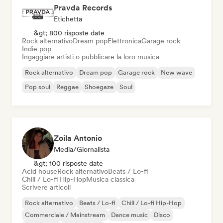
Pravda Records
Etichetta
&gt; 800 risposte date
Rock alternativo
Dream pop
Elettronica
Garage rock
Indie pop
Ingaggiare artisti o pubblicare la loro musica
Rock alternativo
Dream pop
Garage rock
New wave
Pop soul
Reggae
Shoegaze
Soul
Zoila Antonio
Media/Giornalista
&gt; 100 risposte date
Acid house
Rock alternativo
Beats / Lo-fi
Chill / Lo-fi Hip-Hop
Musica classica
Scrivere articoli
Rock alternativo
Beats / Lo-fi
Chill / Lo-fi Hip-Hop
Commerciale / Mainstream
Dance music
Disco