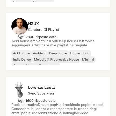
Dream pop
House music
N3UX
Curatore Di Playlist
&gt; 2800 risposte date
Acid house
Ambient
Chill out
Deep house
Elettronica
Aggiungere artisti nelle mie playlist più seguite
Acid house
Ambient
Deep house
House music
Indie Dance
Melodic & Progressive House
Minimal
Organic House / Downtempo
Lorenzo Lautz
Sync Supervisor
&gt; 1600 risposte date
Rock alternativo
Dream pop
Hard rock
Indie pop
Indie rock
Concedere in licenza o rappresentare le tracce degli
artisti per la sincronizzazione di immagini/video