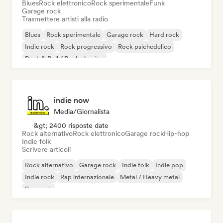
Blues
Rock elettronico
Rock sperimentale
Funk
Garage rock
Trasmettere artisti alla radio
Blues
Rock sperimentale
Garage rock
Hard rock
Indie rock
Rock progressivo
Rock psichedelico
Rock & Roll / Rock classico
indie now
Media/Giornalista
&gt; 2400 risposte date
Rock alternativo
Rock elettronico
Garage rock
Hip-hop
Indie folk
Scrivere articoli
Rock alternativo
Garage rock
Indie folk
Indie pop
Indie rock
Rap internazionale
Metal / Heavy metal
Pop rock