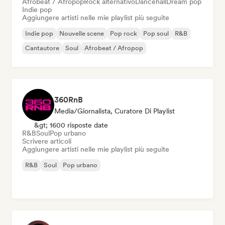
Afrobeat / Afropop
Rock alternativo
Dancehall
Dream pop
Indie pop
Aggiungere artisti nelle mie playlist più seguite
Indie pop
Nouvelle scene
Pop rock
Pop soul
R&B
Cantautore
Soul
Afrobeat / Afropop
360RnB
Media/Giornalista, Curatore Di Playlist
&gt; 1600 risposte date
R&B
Soul
Pop urbano
Scrivere articoli
Aggiungere artisti nelle mie playlist più seguite
R&B
Soul
Pop urbano