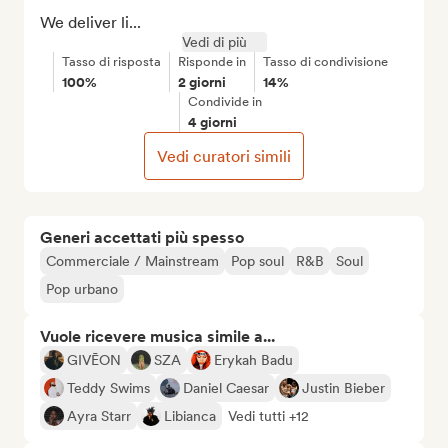
We deliver li...
Vedi di più
Tasso di risposta
Risponde in
Tasso di condivisione
100%
2 giorni
14%
Condivide in
4 giorni
Vedi curatori simili
Generi accettati più spesso
Commerciale / Mainstream
Pop soul
R&B
Soul
Pop urbano
Vuole ricevere musica simile a...
GIVĒON
SZA
Erykah Badu
Teddy Swims
Daniel Caesar
Justin Bieber
Ayra Starr
Libianca
Vedi tutti +12