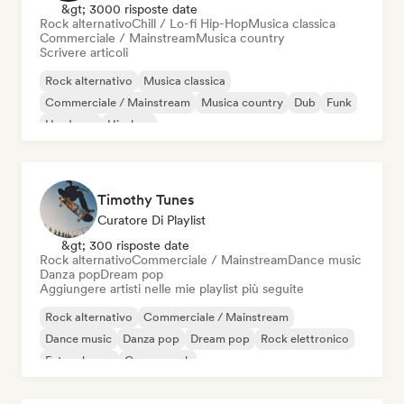
&gt; 3000 risposte date
Rock alternativo
Chill / Lo-fi Hip-Hop
Musica classica
Commerciale / Mainstream
Musica country
Scrivere articoli
Rock alternativo
Musica classica
Commerciale / Mainstream
Musica country
Dub
Funk
Hardcore
Hip-hop
Timothy Tunes
Curatore Di Playlist
&gt; 300 risposte date
Rock alternativo
Commerciale / Mainstream
Dance music
Danza pop
Dream pop
Aggiungere artisti nelle mie playlist più seguite
Rock alternativo
Commerciale / Mainstream
Dance music
Danza pop
Dream pop
Rock elettronico
Future house
Garage rock