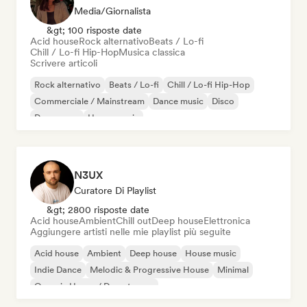
Media/Giornalista
&gt; 100 risposte date
Acid house
Rock alternativo
Beats / Lo-fi
Chill / Lo-fi Hip-Hop
Musica classica
Scrivere articoli
Rock alternativo
Beats / Lo-fi
Chill / Lo-fi Hip-Hop
Commerciale / Mainstream
Dance music
Disco
Dream pop
House music
N3UX
Curatore Di Playlist
&gt; 2800 risposte date
Acid house
Ambient
Chill out
Deep house
Elettronica
Aggiungere artisti nelle mie playlist più seguite
Acid house
Ambient
Deep house
House music
Indie Dance
Melodic & Progressive House
Minimal
Organic House / Downtempo