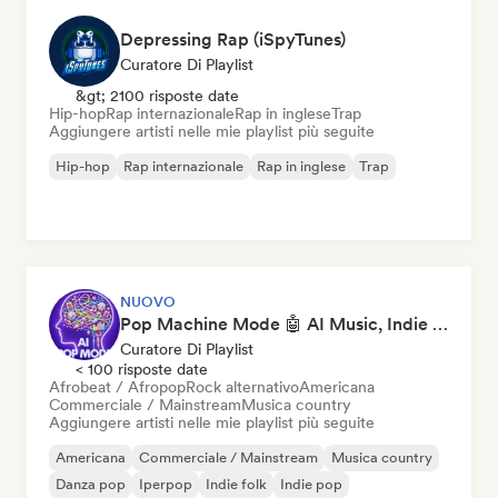
Depressing Rap (iSpyTunes)
Curatore Di Playlist
&gt; 2100 risposte date
Hip-hop
Rap internazionale
Rap in inglese
Trap
Aggiungere artisti nelle mie playlist più seguite
Hip-hop
Rap internazionale
Rap in inglese
Trap
NUOVO
Pop Machine Mode 🤖 AI Music, Indie Pop & Dream Pop
Curatore Di Playlist
< 100 risposte date
Afrobeat / Afropop
Rock alternativo
Americana
Commerciale / Mainstream
Musica country
Aggiungere artisti nelle mie playlist più seguite
Americana
Commerciale / Mainstream
Musica country
Danza pop
Iperpop
Indie folk
Indie pop