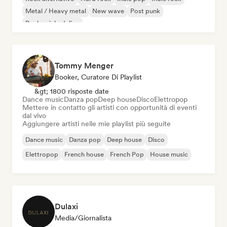
Metal / Heavy metal
New wave
Post punk
Rock psichedelico
Tommy Menger
Booker, Curatore Di Playlist
&gt; 1800 risposte date
Dance music
Danza pop
Deep house
Disco
Elettropop
Mettere in contatto gli artisti con opportunità di eventi
dal vivo
Aggiungere artisti nelle mie playlist più seguite
Dance music
Danza pop
Deep house
Disco
Elettropop
French house
French Pop
House music
Dulaxi
Media/Giornalista