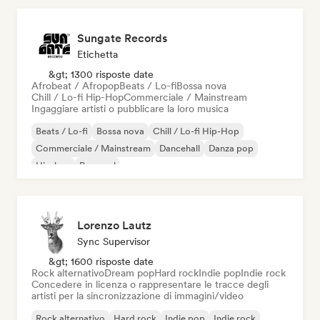
Sungate Records
Etichetta
&gt; 1300 risposte date
Afrobeat / Afropop
Beats / Lo-fi
Bossa nova
Chill / Lo-fi Hip-Hop
Commerciale / Mainstream
Ingaggiare artisti o pubblicare la loro musica
Beats / Lo-fi
Bossa nova
Chill / Lo-fi Hip-Hop
Commerciale / Mainstream
Dancehall
Danza pop
Hip-hop
Pop soul
Lorenzo Lautz
Sync Supervisor
&gt; 1600 risposte date
Rock alternativo
Dream pop
Hard rock
Indie pop
Indie rock
Concedere in licenza o rappresentare le tracce degli
artisti per la sincronizzazione di immagini/video
Rock alternativo
Hard rock
Indie pop
Indie rock