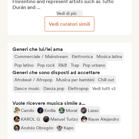
Florentino and represent artists such as Tutto 
Durán and ...
Vedi di più
Vedi curatori simili
Generi che lui/lei ama
Commerciale / Mainstream
Elettronica
Musica latina
Pop latino
Pop rock
R&B
Trap
Pop urbano
Generi che sono disposti ad accettare
Afrobeat / Afropop
Musica per bambini
Chill out
Dance music
Danza pop
Elettropop
Vedi tutti +2
Vuole ricevere musica simile a...
Camilo
Emilia
Morat
Lasso
KAROL G
Manuel Turizo
Rauw Alejandro
Andrés Obregón
Kapo