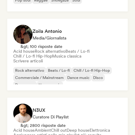
Pop soul
Reggae
Shoegaze
Soul
Zoila Antonio
Media/Giornalista
&gt; 100 risposte date
Acid house
Rock alternativo
Beats / Lo-fi
Chill / Lo-fi Hip-Hop
Musica classica
Scrivere articoli
Rock alternativo
Beats / Lo-fi
Chill / Lo-fi Hip-Hop
Commerciale / Mainstream
Dance music
Disco
Dream pop
House music
N3UX
Curatore Di Playlist
&gt; 2800 risposte date
Acid house
Ambient
Chill out
Deep house
Elettronica