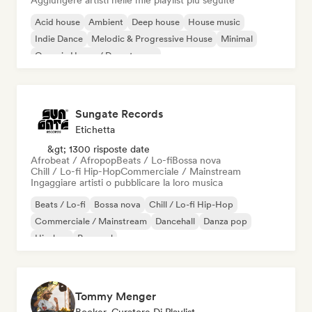
Aggiungere artisti nelle mie playlist più seguite
Acid house
Ambient
Deep house
House music
Indie Dance
Melodic & Progressive House
Minimal
Organic House / Downtempo
Sungate Records
Etichetta
&gt; 1300 risposte date
Afrobeat / Afropop
Beats / Lo-fi
Bossa nova
Chill / Lo-fi Hip-Hop
Commerciale / Mainstream
Ingaggiare artisti o pubblicare la loro musica
Beats / Lo-fi
Bossa nova
Chill / Lo-fi Hip-Hop
Commerciale / Mainstream
Dancehall
Danza pop
Hip-hop
Pop soul
Tommy Menger