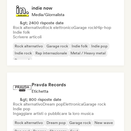
indie now
Media/Giornalista
&gt; 2400 risposte date
Rock alternativo
Rock elettronico
Garage rock
Hip-hop
Indie folk
Scrivere articoli
Rock alternativo
Garage rock
Indie folk
Indie pop
Indie rock
Rap internazionale
Metal / Heavy metal
Pop rock
Pravda Records
Etichetta
&gt; 800 risposte date
Rock alternativo
Dream pop
Elettronica
Garage rock
Indie pop
Ingaggiare artisti o pubblicare la loro musica
Rock alternativo
Dream pop
Garage rock
New wave