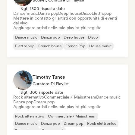
Booker, Curatore Di Playlist
&gt; 1800 risposte date
Dance music
Danza pop
Deep house
Disco
Elettropop
Mettere in contatto gli artisti con opportunità di eventi
dal vivo
Aggiungere artisti nelle mie playlist più seguite
Dance music
Danza pop
Deep house
Disco
Elettropop
French house
French Pop
House music
Timothy Tunes
Curatore Di Playlist
&gt; 300 risposte date
Rock alternativo
Commerciale / Mainstream
Dance music
Danza pop
Dream pop
Aggiungere artisti nelle mie playlist più seguite
Rock alternativo
Commerciale / Mainstream
Dance music
Danza pop
Dream pop
Rock elettronico
Future house
Garage rock