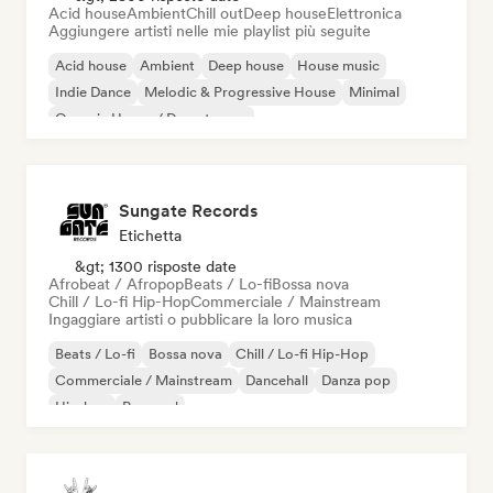
Acid house
Ambient
Chill out
Deep house
Elettronica
Aggiungere artisti nelle mie playlist più seguite
Acid house
Ambient
Deep house
House music
Indie Dance
Melodic & Progressive House
Minimal
Organic House / Downtempo
Sungate Records
Etichetta
&gt; 1300 risposte date
Afrobeat / Afropop
Beats / Lo-fi
Bossa nova
Chill / Lo-fi Hip-Hop
Commerciale / Mainstream
Ingaggiare artisti o pubblicare la loro musica
Beats / Lo-fi
Bossa nova
Chill / Lo-fi Hip-Hop
Commerciale / Mainstream
Dancehall
Danza pop
Hip-hop
Pop soul