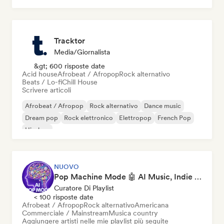
Tracktor
Media/Giornalista
&gt; 600 risposte date
Acid house
Afrobeat / Afropop
Rock alternativo
Beats / Lo-fi
Chill House
Scrivere articoli
Afrobeat / Afropop
Rock alternativo
Dance music
Dream pop
Rock elettronico
Elettropop
French Pop
Hip-hop
NUOVO
Pop Machine Mode 🤖 AI Music, Indie Pop & Dream Pop
Curatore Di Playlist
< 100 risposte date
Afrobeat / Afropop
Rock alternativo
Americana
Commerciale / Mainstream
Musica country
Aggiungere artisti nelle mie playlist più seguite