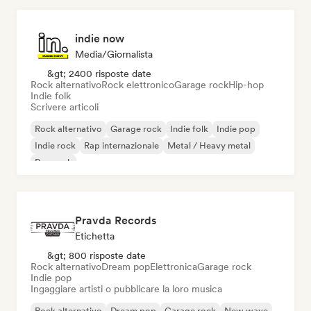
indie now
Media/Giornalista
&gt; 2400 risposte date
Rock alternativo
Rock elettronico
Garage rock
Hip-hop
Indie folk
Scrivere articoli
Rock alternativo
Garage rock
Indie folk
Indie pop
Indie rock
Rap internazionale
Metal / Heavy metal
Pop rock
Pravda Records
Etichetta
&gt; 800 risposte date
Rock alternativo
Dream pop
Elettronica
Garage rock
Indie pop
Ingaggiare artisti o pubblicare la loro musica
Rock alternativo
Dream pop
Garage rock
New wave