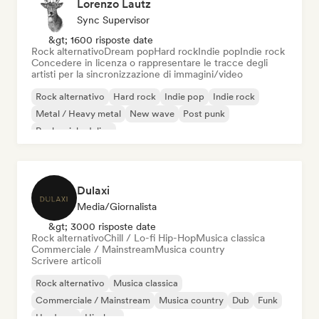
Lorenzo Lautz
Sync Supervisor
&gt; 1600 risposte date
Rock alternativo
Dream pop
Hard rock
Indie pop
Indie rock
Concedere in licenza o rappresentare le tracce degli
artisti per la sincronizzazione di immagini/video
Rock alternativo
Hard rock
Indie pop
Indie rock
Metal / Heavy metal
New wave
Post punk
Rock psichedelico
Dulaxi
Media/Giornalista
&gt; 3000 risposte date
Rock alternativo
Chill / Lo-fi Hip-Hop
Musica classica
Commerciale / Mainstream
Musica country
Scrivere articoli
Rock alternativo
Musica classica
Commerciale / Mainstream
Musica country
Dub
Funk
Hardcore
Hip-hop