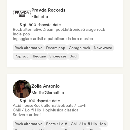
Pravda Records
Etichetta
&gt; 800 risposte date
Rock alternativo
Dream pop
Elettronica
Garage rock
Indie pop
Ingaggiare artisti o pubblicare la loro musica
Rock alternativo
Dream pop
Garage rock
New wave
Pop soul
Reggae
Shoegaze
Soul
Zoila Antonio
Media/Giornalista
&gt; 100 risposte date
Acid house
Rock alternativo
Beats / Lo-fi
Chill / Lo-fi Hip-Hop
Musica classica
Scrivere articoli
Rock alternativo
Beats / Lo-fi
Chill / Lo-fi Hip-Hop