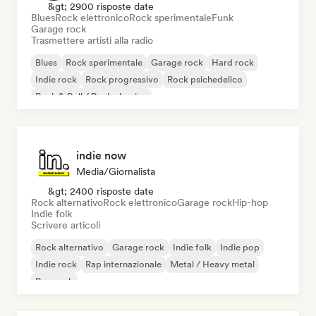
&gt; 2900 risposte date
Blues
Rock elettronico
Rock sperimentale
Funk
Garage rock
Trasmettere artisti alla radio
Blues
Rock sperimentale
Garage rock
Hard rock
Indie rock
Rock progressivo
Rock psichedelico
Rock & Roll / Rock classico
indie now
Media/Giornalista
&gt; 2400 risposte date
Rock alternativo
Rock elettronico
Garage rock
Hip-hop
Indie folk
Scrivere articoli
Rock alternativo
Garage rock
Indie folk
Indie pop
Indie rock
Rap internazionale
Metal / Heavy metal
Pop rock