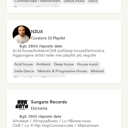
Commerciale / Mainstream
Dance music
Disco
Dream pop
House music
N3UX
Curatore Di Playlist
&gt; 2800 risposte date
Acid house
Ambient
Chill out
Deep house
Elettronica
Aggiungere artisti nelle mie playlist più seguite
Acid house
Ambient
Deep house
House music
Indie Dance
Melodic & Progressive House
Minimal
Organic House / Downtempo
Sungate Records
Etichetta
&gt; 1300 risposte date
Afrobeat / Afropop
Beats / Lo-fi
Bossa nova
Chill / Lo-fi Hip-Hop
Commerciale / Mainstream