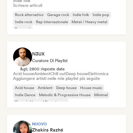
Indie folk
Scrivere articoli
Rock alternativo
Garage rock
Indie folk
Indie pop
Indie rock
Rap internazionale
Metal / Heavy metal
Pop rock
N3UX
Curatore Di Playlist
&gt; 2800 risposte date
Acid house
Ambient
Chill out
Deep house
Elettronica
Aggiungere artisti nelle mie playlist più seguite
Acid house
Ambient
Deep house
House music
Indie Dance
Melodic & Progressive House
Minimal
Organic House / Downtempo
NUOVO
Zhakira Razhé