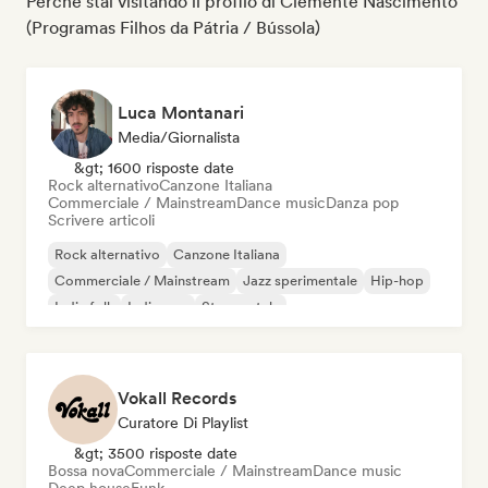
Perché stai visitando il profilo di Clemente Nascimento
(Programas Filhos da Pátria / Bússola)
Luca Montanari
Media/Giornalista
&gt; 1600 risposte date
Rock alternativo
Canzone Italiana
Commerciale / Mainstream
Dance music
Danza pop
Scrivere articoli
Rock alternativo
Canzone Italiana
Commerciale / Mainstream
Jazz sperimentale
Hip-hop
Indie folk
Indie pop
Strumentale
Vokall Records
Curatore Di Playlist
&gt; 3500 risposte date
Bossa nova
Commerciale / Mainstream
Dance music