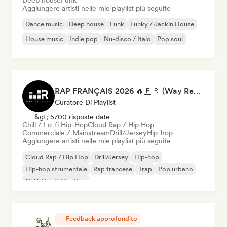
Deep house
Funk
Aggiungere artisti nelle mie playlist più seguite
Dance music
Deep house
Funk
Funky / Jackin House
House music
Indie pop
Nu-disco / Italo
Pop soul
RAP FRANÇAIS 2026 🔥🇫🇷 (Way Records)
Curatore Di Playlist
&gt; 5700 risposte date
Chill / Lo-fi Hip-Hop
Cloud Rap / Hip Hop
Commerciale / Mainstream
Drill/Jersey
Hip-hop
Aggiungere artisti nelle mie playlist più seguite
Cloud Rap / Hip Hop
Drill/Jersey
Hip-hop
Hip-hop strumentale
Rap francese
Trap
Pop urbano
Chill / Lo-fi Hip-Hop
Feedback approfondito