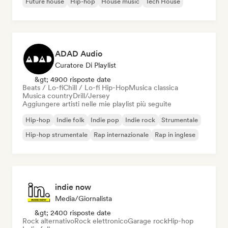
Future house
Hip-hop
House music
Tech House
ADAD Audio
Curatore Di Playlist
&gt; 4900 risposte date
Beats / Lo-fi
Chill / Lo-fi Hip-Hop
Musica classica
Musica country
Drill/Jersey
Aggiungere artisti nelle mie playlist più seguite
Hip-hop
Indie folk
Indie pop
Indie rock
Strumentale
Hip-hop strumentale
Rap internazionale
Rap in inglese
indie now
Media/Giornalista
&gt; 2400 risposte date
Rock alternativo
Rock elettronico
Garage rock
Hip-hop