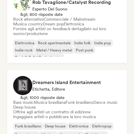
Rob Tavaglione/Catalyst Recording
Esperto Del Suono
&gt; 800 risposte date
Rock alternativo
Commerciale / Mainstream
Musica country
Dream pop
Elettronica
Fornire agli artisti un feedback dettagliato sul loro
suono/produzione
Elettronica
Rock sperimentale
Indie folk
Indie pop
Indie rock
Metal / Heavy metal
Post punk
Rock & Roll / Rock classico
Dreamers Island Entertainment
Etichetta, Editore
&gt; 1000 risposte date
Bass music
Musica brasiliana
Funk brasiliano
Dance music
Deep house
Offrire agli artisti un contratto di edizione
Ingaggiare artisti o pubblicare la loro musica
Funk brasiliano
Deep house
Elettronica
Elettropop