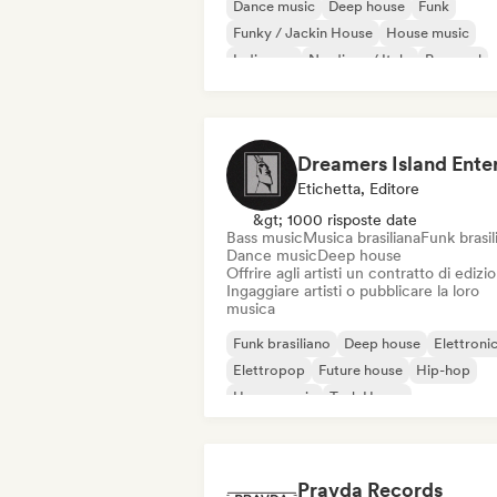
Dance music
Deep house
Funk
Funky / Jackin House
House music
Indie pop
Nu-disco / Italo
Pop soul
Etichetta, Editore
&gt; 1000 risposte date
Bass music
Musica brasiliana
Funk brasil
Dance music
Deep house
Offrire agli artisti un contratto di edizi
Ingaggiare artisti o pubblicare la loro
musica
Funk brasiliano
Deep house
Elettroni
Elettropop
Future house
Hip-hop
House music
Tech House
Pravda Records