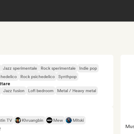
Jazz sperimentale
Rock sperimentale
Indie pop
chedelico
Rock psichedelico
Synthpop
ttare
Jazz fusion
Lofi bedroom
Metal / Heavy metal
tin TV
Khruangbin
Mew
Mitski
Musi
2