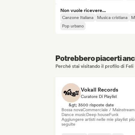
Non vuole ricevere...
Canzone Italiana
Musica cristiana
Mu
Pop urbano
Potrebbero piacerti anch
Perché stai visitando il profilo di Fel
Vokall Records
Curatore Di Playlist
&gt; 3500 risposte date
Bossa nova
Commerciale / Mainstream
Dance music
Deep house
Funk
Aggiungere artisti nelle mie playlist più
seguite