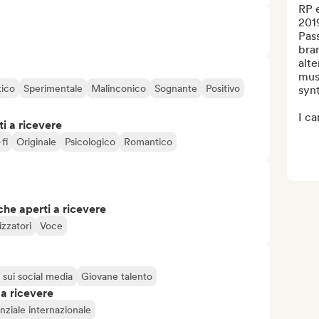
RP e
2019
Pass
bran
alte
mus
tico
Sperimentale
Malinconico
Sognante
Positivo
synt
I ca
i a ricevere
fi
Originale
Psicologico
Romantico
che aperti a ricevere
izzatori
Voce
 sui social media
Giovane talento
 a ricevere
nziale internazionale