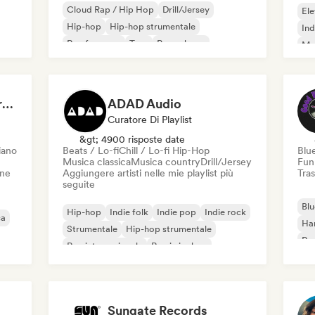
Cloud Rap / Hip Hop
Drill/Jersey
Ele
Hip-hop
Hip-hop strumentale
Ind
Rap francese
Trap
Pop urbano
Met
Chill / Lo-fi Hip-Hop
Roc
Dreamers Island Entertainment
ADAD Audio
Curatore Di Playlist
&gt; 4900 risposte date
iano
Beats / Lo-fi
Chill / Lo-fi Hip-Hop
Blu
Musica classica
Musica country
Drill/Jersey
Fun
one
Aggiungere artisti nelle mie playlist più
Tras
seguite
Blu
Hip-hop
Indie folk
Indie pop
Indie rock
ca
Ha
Strumentale
Hip-hop strumentale
Roc
Rap internazionale
Rap in inglese
Roc
Sungate Records