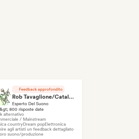
Feedback approfondito
Rob Tavaglione/Catalyst Recording
Esperto Del Suono
&gt; 800 risposte date
k alternativo
merciale / Mainstream
ica country
Dream pop
Elettronica
ire agli artisti un feedback dettagliato
 loro suono/produzione