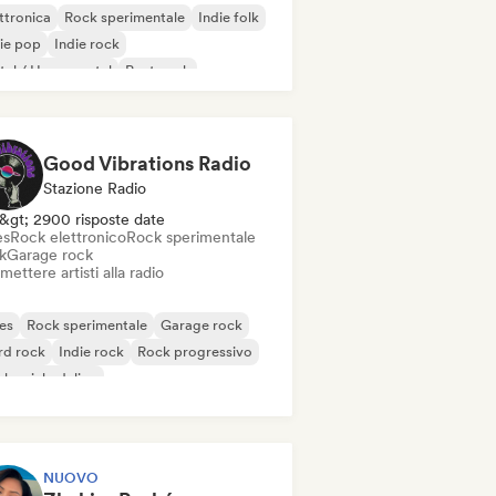
ttronica
Rock sperimentale
Indie folk
ie pop
Indie rock
al / Heavy metal
Post punk
k & Roll / Rock classico
Good Vibrations Radio
Stazione Radio
&gt; 2900 risposte date
es
Rock elettronico
Rock sperimentale
k
Garage rock
mettere artisti alla radio
es
Rock sperimentale
Garage rock
rd rock
Indie rock
Rock progressivo
k psichedelico
k & Roll / Rock classico
NUOVO