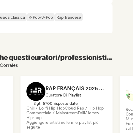
sica classica
K-Pop/J-Pop
Rap francese
e questi curatori/professionisti...
i Corrales
RAP FRANÇAIS 2026 🔥🇫🇷 (Way Records)
Curatore Di Playlist
&gt; 5700 risposte date
Chill / Lo-fi Hip-Hop
Cloud Rap / Hip Hop
Roc
Commerciale / Mainstream
Drill/Jersey
Com
Hip-hop
Mus
Aggiungere artisti nelle mie playlist più
Forn
seguite
sul