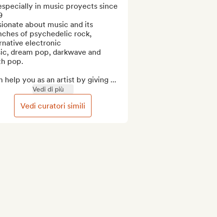
specially in music proyects since 


ionate about music and its 
ches of psychedelic rock, 
rnative electronic 

ic, dream pop, darkwave and 
h pop.

n help you as an artist by giving ...
Vedi di più
Vedi curatori simili