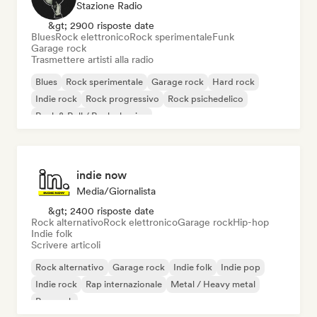
Stazione Radio
&gt; 2900 risposte date
Blues
Rock elettronico
Rock sperimentale
Funk
Garage rock
Trasmettere artisti alla radio
Blues
Rock sperimentale
Garage rock
Hard rock
Indie rock
Rock progressivo
Rock psichedelico
Rock & Roll / Rock classico
indie now
Media/Giornalista
&gt; 2400 risposte date
Rock alternativo
Rock elettronico
Garage rock
Hip-hop
Indie folk
Scrivere articoli
Rock alternativo
Garage rock
Indie folk
Indie pop
Indie rock
Rap internazionale
Metal / Heavy metal
Pop rock