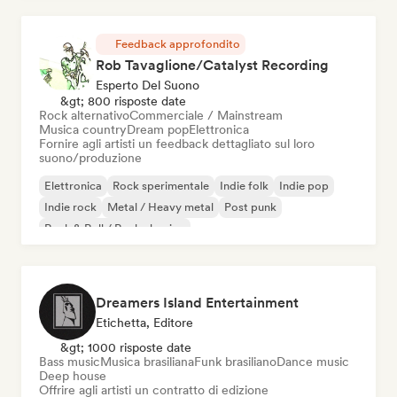
Feedback approfondito
Rob Tavaglione/Catalyst Recording
Esperto Del Suono
&gt; 800 risposte date
Rock alternativo
Commerciale / Mainstream
Musica country
Dream pop
Elettronica
Fornire agli artisti un feedback dettagliato sul loro
suono/produzione
Elettronica
Rock sperimentale
Indie folk
Indie pop
Indie rock
Metal / Heavy metal
Post punk
Rock & Roll / Rock classico
Dreamers Island Entertainment
Etichetta, Editore
&gt; 1000 risposte date
Bass music
Musica brasiliana
Funk brasiliano
Dance music
Deep house
Offrire agli artisti un contratto di edizione