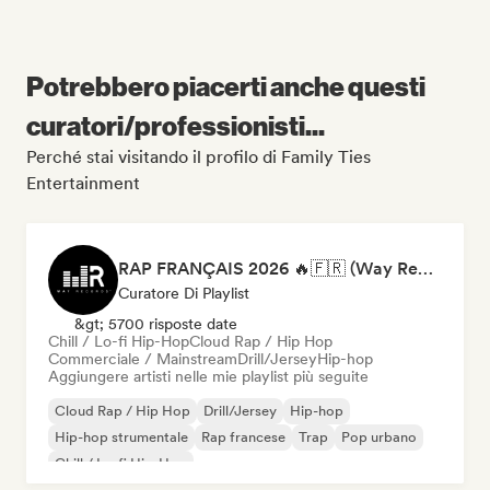
Potrebbero piacerti anche questi
curatori/professionisti...
Perché stai visitando il profilo di Family Ties
Entertainment
RAP FRANÇAIS 2026 🔥🇫🇷 (Way Records)
Curatore Di Playlist
&gt; 5700 risposte date
Chill / Lo-fi Hip-Hop
Cloud Rap / Hip Hop
Commerciale / Mainstream
Drill/Jersey
Hip-hop
Aggiungere artisti nelle mie playlist più seguite
Cloud Rap / Hip Hop
Drill/Jersey
Hip-hop
Hip-hop strumentale
Rap francese
Trap
Pop urbano
Chill / Lo-fi Hip-Hop