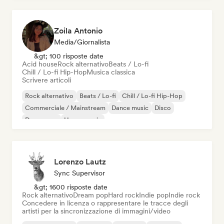
Zoila Antonio
Media/Giornalista
&gt; 100 risposte date
Acid house
Rock alternativo
Beats / Lo-fi
Chill / Lo-fi Hip-Hop
Musica classica
Scrivere articoli
Rock alternativo
Beats / Lo-fi
Chill / Lo-fi Hip-Hop
Commerciale / Mainstream
Dance music
Disco
Dream pop
House music
Lorenzo Lautz
Sync Supervisor
&gt; 1600 risposte date
Rock alternativo
Dream pop
Hard rock
Indie pop
Indie rock
Concedere in licenza o rappresentare le tracce degli
artisti per la sincronizzazione di immagini/video