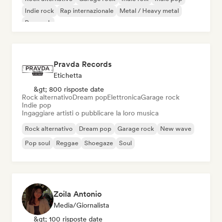
Indie rock
Rap internazionale
Metal / Heavy metal
Pop rock
Pravda Records
Etichetta
&gt; 800 risposte date
Rock alternativo
Dream pop
Elettronica
Garage rock
Indie pop
Ingaggiare artisti o pubblicare la loro musica
Rock alternativo
Dream pop
Garage rock
New wave
Pop soul
Reggae
Shoegaze
Soul
Zoila Antonio
Media/Giornalista
&gt; 100 risposte date