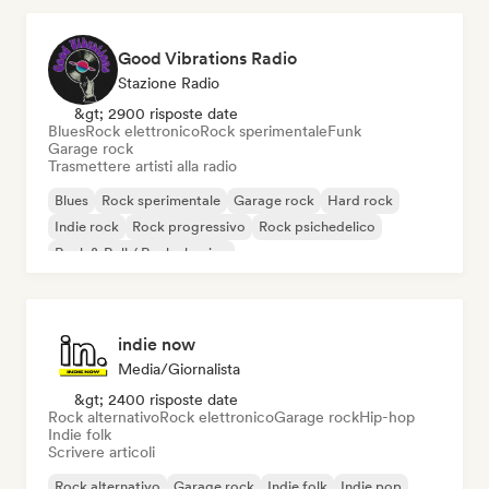
Good Vibrations Radio
Stazione Radio
&gt; 2900 risposte date
Blues
Rock elettronico
Rock sperimentale
Funk
Garage rock
Trasmettere artisti alla radio
Blues
Rock sperimentale
Garage rock
Hard rock
Indie rock
Rock progressivo
Rock psichedelico
Rock & Roll / Rock classico
indie now
Media/Giornalista
&gt; 2400 risposte date
Rock alternativo
Rock elettronico
Garage rock
Hip-hop
Indie folk
Scrivere articoli
Rock alternativo
Garage rock
Indie folk
Indie pop