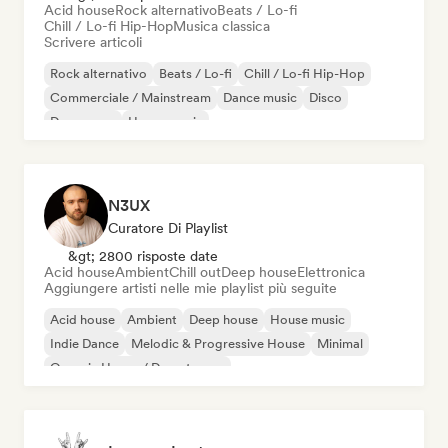
Acid house
Rock alternativo
Beats / Lo-fi
Chill / Lo-fi Hip-Hop
Musica classica
Scrivere articoli
Rock alternativo
Beats / Lo-fi
Chill / Lo-fi Hip-Hop
Commerciale / Mainstream
Dance music
Disco
Dream pop
House music
N3UX
Curatore Di Playlist
&gt; 2800 risposte date
Acid house
Ambient
Chill out
Deep house
Elettronica
Aggiungere artisti nelle mie playlist più seguite
Acid house
Ambient
Deep house
House music
Indie Dance
Melodic & Progressive House
Minimal
Organic House / Downtempo