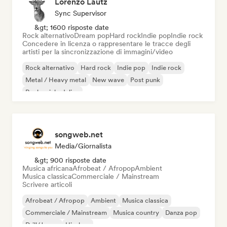
Lorenzo Lautz
Sync Supervisor
&gt; 1600 risposte date
Rock alternativo
Dream pop
Hard rock
Indie pop
Indie rock
Concedere in licenza o rappresentare le tracce degli
artisti per la sincronizzazione di immagini/video
Rock alternativo
Hard rock
Indie pop
Indie rock
Metal / Heavy metal
New wave
Post punk
Rock psichedelico
songweb.net
Media/Giornalista
&gt; 900 risposte date
Musica africana
Afrobeat / Afropop
Ambient
Musica classica
Commerciale / Mainstream
Scrivere articoli
Afrobeat / Afropop
Ambient
Musica classica
Commerciale / Mainstream
Musica country
Danza pop
Drill/Jersey
Hip-hop