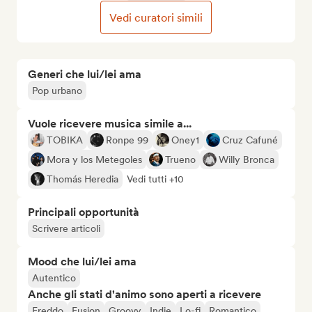
Vedi curatori simili
Generi che lui/lei ama
Pop urbano
Vuole ricevere musica simile a...
TOBIKA
Ronpe 99
Oney1
Cruz Cafuné
Mora y los Metegoles
Trueno
Willy Bronca
Thomás Heredia
Vedi tutti +10
Principali opportunità
Scrivere articoli
Mood che lui/lei ama
Autentico
Anche gli stati d'animo sono aperti a ricevere
Freddo
Fusion
Groovy
Indie
Lo-fi
Romantico