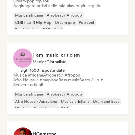
Dream pop
Pop soul
Aggiungere artisti nelle mie playlist più seguite
Musica africana
Afrobeat / Afropop
Chill / Lo-fi Hip-Hop
Dream pop
Pop soul
Rap in inglese
R&B
Soul
i_am_music_criticism
Media/Giornalista
&gt; 1600 risposte date
Musica africana
Afrobeat / Afropop
Afro House / Amapiano
Bass music
Beats / Lo-fi
Scrivere articoli
Musica africana
Afrobeat / Afropop
Afro House / Amapiano
Musica cristiana
Drum and Bass
Hip-hop
Rap in inglese
R&B
HCamrone