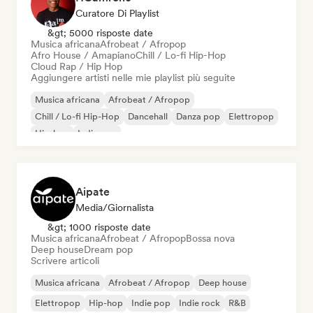
Curatore Di Playlist
&gt; 5000 risposte date
Musica africana
Afrobeat / Afropop
Afro House / Amapiano
Chill / Lo-fi Hip-Hop
Cloud Rap / Hip Hop
Aggiungere artisti nelle mie playlist più seguite
Musica africana
Afrobeat / Afropop
Chill / Lo-fi Hip-Hop
Dancehall
Danza pop
Elettropop
Hip-hop
Indie pop
Aipate
Media/Giornalista
&gt; 1000 risposte date
Musica africana
Afrobeat / Afropop
Bossa nova
Deep house
Dream pop
Scrivere articoli
Musica africana
Afrobeat / Afropop
Deep house
Elettropop
Hip-hop
Indie pop
Indie rock
R&B