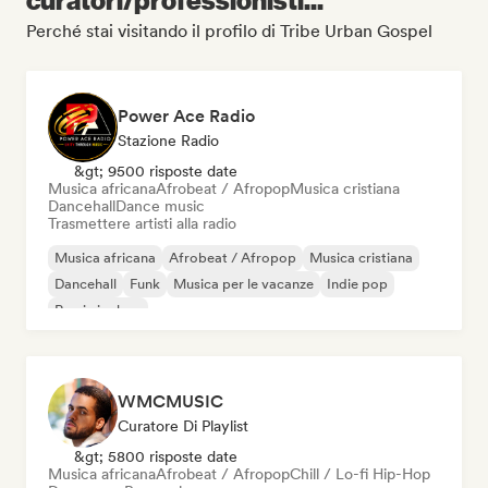
Perché stai visitando il profilo di Tribe Urban Gospel
Power Ace Radio
Stazione Radio
&gt; 9500 risposte date
Musica africana
Afrobeat / Afropop
Musica cristiana
Dancehall
Dance music
Trasmettere artisti alla radio
Musica africana
Afrobeat / Afropop
Musica cristiana
Dancehall
Funk
Musica per le vacanze
Indie pop
Rap in inglese
WMCMUSIC
Curatore Di Playlist
&gt; 5800 risposte date
Musica africana
Afrobeat / Afropop
Chill / Lo-fi Hip-Hop