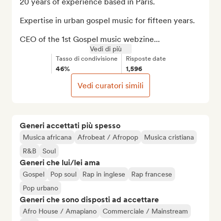
20 years of experience based in Paris.

Expertise in urban gospel music for fifteen years.

CEO of the 1st Gospel music webzine...
Vedi di più
Tasso di condivisione
Risposte date
46%
1,596
Vedi curatori simili
Generi accettati più spesso
Musica africana
Afrobeat / Afropop
Musica cristiana
R&B
Soul
Generi che lui/lei ama
Gospel
Pop soul
Rap in inglese
Rap francese
Pop urbano
Generi che sono disposti ad accettare
Afro House / Amapiano
Commerciale / Mainstream