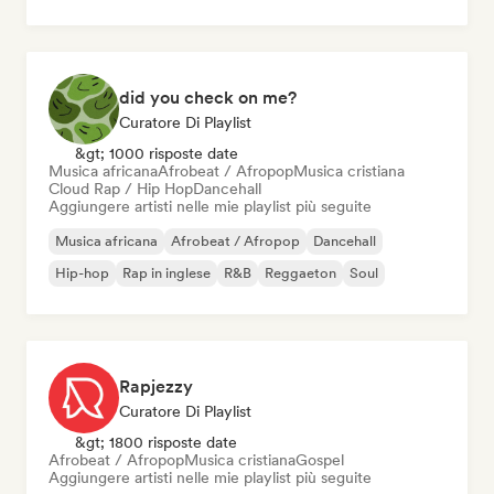
did you check on me?
Curatore Di Playlist
&gt; 1000 risposte date
Musica africana
Afrobeat / Afropop
Musica cristiana
Cloud Rap / Hip Hop
Dancehall
Aggiungere artisti nelle mie playlist più seguite
Musica africana
Afrobeat / Afropop
Dancehall
Hip-hop
Rap in inglese
R&B
Reggaeton
Soul
Rapjezzy
Curatore Di Playlist
&gt; 1800 risposte date
Afrobeat / Afropop
Musica cristiana
Gospel
Aggiungere artisti nelle mie playlist più seguite