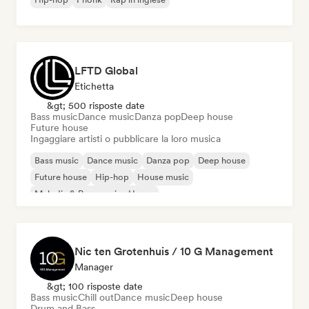
LFTD Global
Etichetta
&gt; 500 risposte date
Bass music
Dance music
Danza pop
Deep house
Future house
Ingaggiare artisti o pubblicare la loro musica
Bass music
Dance music
Danza pop
Deep house
Future house
Hip-hop
House music
Melodic & Progressive House
Nic ten Grotenhuis / 10 G Management
Manager
&gt; 100 risposte date
Bass music
Chill out
Dance music
Deep house
Drum and Bass