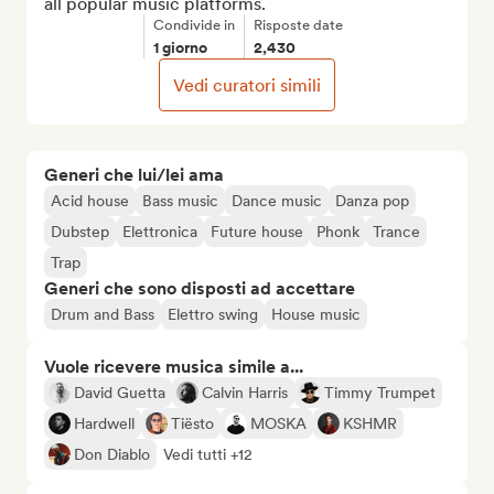
all popular music platforms.
Condivide in
Risposte date
1 giorno
2,430
Vedi curatori simili
Generi che lui/lei ama
Acid house
Bass music
Dance music
Danza pop
Dubstep
Elettronica
Future house
Phonk
Trance
Trap
Generi che sono disposti ad accettare
Drum and Bass
Elettro swing
House music
Vuole ricevere musica simile a...
David Guetta
Calvin Harris
Timmy Trumpet
Hardwell
Tiësto
MOSKA
KSHMR
Don Diablo
Vedi tutti +12