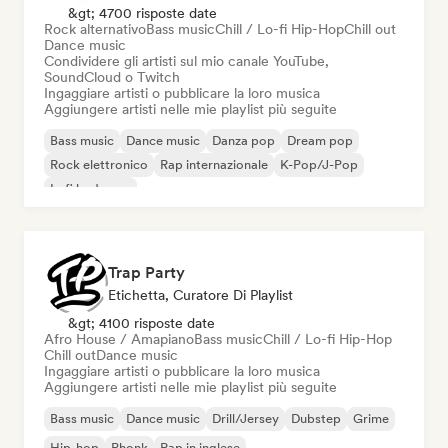
&gt; 4700 risposte date
Rock alternativo
Bass music
Chill / Lo-fi Hip-Hop
Chill out
Dance music
Condividere gli artisti sul mio canale YouTube,
SoundCloud o Twitch
Ingaggiare artisti o pubblicare la loro musica
Aggiungere artisti nelle mie playlist più seguite
Bass music
Dance music
Danza pop
Dream pop
Rock elettronico
Rap internazionale
K-Pop/J-Pop
Lofi bedroom
Trap Party
Etichetta, Curatore Di Playlist
&gt; 4100 risposte date
Afro House / Amapiano
Bass music
Chill / Lo-fi Hip-Hop
Chill out
Dance music
Ingaggiare artisti o pubblicare la loro musica
Aggiungere artisti nelle mie playlist più seguite
Bass music
Dance music
Drill/Jersey
Dubstep
Grime
Hip-hop
Phonk
Rap in inglese