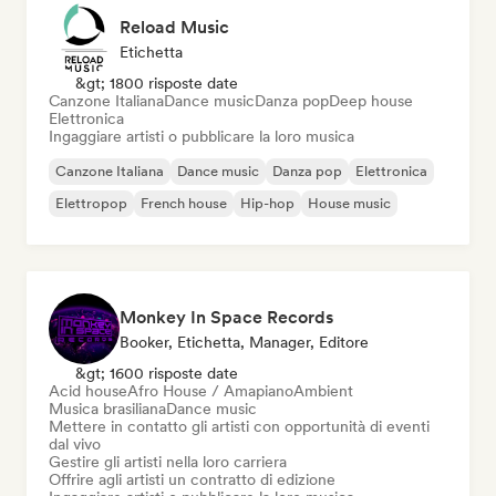
Reload Music
Etichetta
&gt; 1800 risposte date
Canzone Italiana
Dance music
Danza pop
Deep house
Elettronica
Ingaggiare artisti o pubblicare la loro musica
Canzone Italiana
Dance music
Danza pop
Elettronica
Elettropop
French house
Hip-hop
House music
Monkey In Space Records
Booker, Etichetta, Manager, Editore
&gt; 1600 risposte date
Acid house
Afro House / Amapiano
Ambient
Musica brasiliana
Dance music
Mettere in contatto gli artisti con opportunità di eventi
dal vivo
Gestire gli artisti nella loro carriera
Offrire agli artisti un contratto di edizione