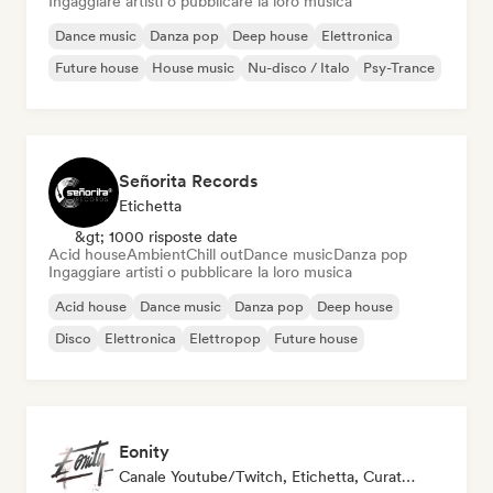
Ingaggiare artisti o pubblicare la loro musica
Dance music
Danza pop
Deep house
Elettronica
Future house
House music
Nu-disco / Italo
Psy-Trance
Señorita Records
Etichetta
&gt; 1000 risposte date
Acid house
Ambient
Chill out
Dance music
Danza pop
Ingaggiare artisti o pubblicare la loro musica
Acid house
Dance music
Danza pop
Deep house
Disco
Elettronica
Elettropop
Future house
Eonity
Canale Youtube/Twitch, Etichetta, Curatore Di Playlist