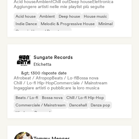
Acid house
Ambient
Chill out
Deep house
Elettronica
Aggiungere artisti nelle mie playlist più seguite
Acid house
Ambient
Deep house
House music
Indie Dance
Melodic & Progressive House
Minimal
Organic House / Downtempo
Sungate Records
Etichetta
&gt; 1300 risposte date
Afrobeat / Afropop
Beats / Lo-fi
Bossa nova
Chill / Lo-fi Hip-Hop
Commerciale / Mainstream
Ingaggiare artisti o pubblicare la loro musica
Beats / Lo-fi
Bossa nova
Chill / Lo-fi Hip-Hop
Commerciale / Mainstream
Dancehall
Danza pop
Hip-hop
Pop soul
Tommy Menger