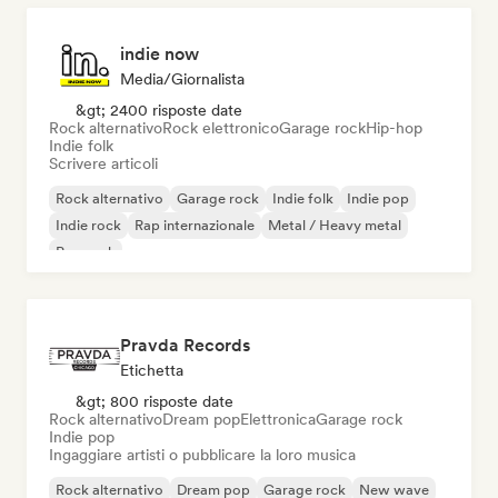
indie now
Media/Giornalista
&gt; 2400 risposte date
Rock alternativo
Rock elettronico
Garage rock
Hip-hop
Indie folk
Scrivere articoli
Rock alternativo
Garage rock
Indie folk
Indie pop
Indie rock
Rap internazionale
Metal / Heavy metal
Pop rock
Pravda Records
Etichetta
&gt; 800 risposte date
Rock alternativo
Dream pop
Elettronica
Garage rock
Indie pop
Ingaggiare artisti o pubblicare la loro musica
Rock alternativo
Dream pop
Garage rock
New wave