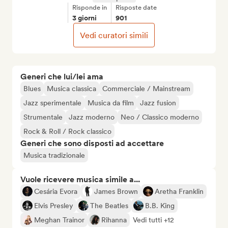
Risponde in
Risposte date
3 giorni
901
Vedi curatori simili
Generi che lui/lei ama
Blues
Musica classica
Commerciale / Mainstream
Jazz sperimentale
Musica da film
Jazz fusion
Strumentale
Jazz moderno
Neo / Classico moderno
Rock & Roll / Rock classico
Generi che sono disposti ad accettare
Musica tradizionale
Vuole ricevere musica simile a...
Cesária Evora
James Brown
Aretha Franklin
Elvis Presley
The Beatles
B.B. King
Meghan Trainor
Rihanna
Vedi tutti +12