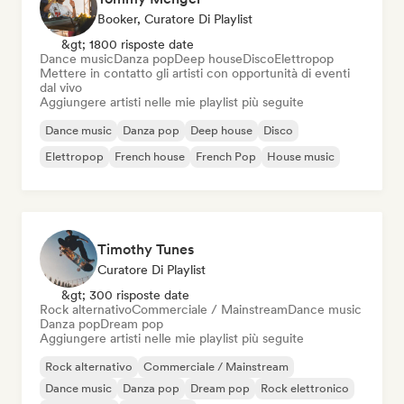
Booker, Curatore Di Playlist
&gt; 1800 risposte date
Dance music
Danza pop
Deep house
Disco
Elettropop
Mettere in contatto gli artisti con opportunità di eventi
dal vivo
Aggiungere artisti nelle mie playlist più seguite
Dance music
Danza pop
Deep house
Disco
Elettropop
French house
French Pop
House music
Timothy Tunes
Curatore Di Playlist
&gt; 300 risposte date
Rock alternativo
Commerciale / Mainstream
Dance music
Danza pop
Dream pop
Aggiungere artisti nelle mie playlist più seguite
Rock alternativo
Commerciale / Mainstream
Dance music
Danza pop
Dream pop
Rock elettronico