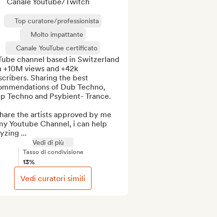
Canale Youtube/Twitch
Top curatore/professionista
Molto impattante
Canale YouTube certificato
Tube channel based in Switzerland 
h +10M views and +42k 
cribers. Sharing the best 
ommendations of Dub Techno, 
p Techno and Psybient- Trance.

 share the artists approved by me 
my Youtube Channel, i can help 
yzing ...
Vedi di più
Tasso di condivisione
13%
Vedi curatori simili