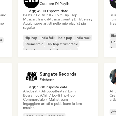
Curatore Di Playlist
&gt; 4900 risposte date
iano
Beats / Lo-fi
Chill / Lo-fi Hip-Hop
Blu
Musica classica
Musica country
Drill/Jersey
Fun
one
Aggiungere artisti nelle mie playlist più
Tras
seguite
Blu
Hip-hop
Indie folk
Indie pop
Indie rock
ca
Ha
Strumentale
Hip-hop strumentale
Roc
Rap internazionale
Rap in inglese
Roc
Sungate Records
Etichetta
&gt; 1300 risposte date
Afrobeat / Afropop
Beats / Lo-fi
Afr
Bossa nova
Chill / Lo-fi Hip-Hop
Crea
Commerciale / Mainstream
artis
Ingaggiare artisti o pubblicare la loro
musica
Af
Beats / Lo-fi
Bossa nova