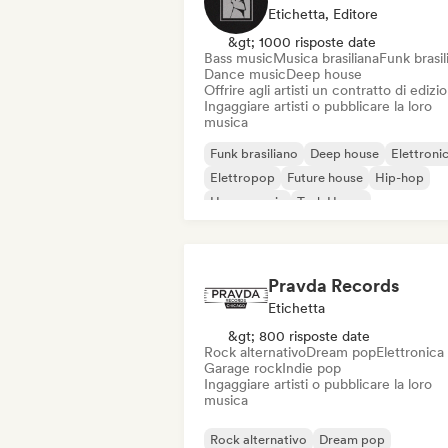
Etichetta, Editore
&gt; 1000 risposte date
Bass music
Musica brasiliana
Funk brasil
Dance music
Deep house
Offrire agli artisti un contratto di edizi
Ingaggiare artisti o pubblicare la loro
musica
Funk brasiliano
Deep house
Elettroni
Elettropop
Future house
Hip-hop
House music
Tech House
Pravda Records
Etichetta
&gt; 800 risposte date
Rock alternativo
Dream pop
Elettronica
Garage rock
Indie pop
Ingaggiare artisti o pubblicare la loro
musica
Rock alternativo
Dream pop