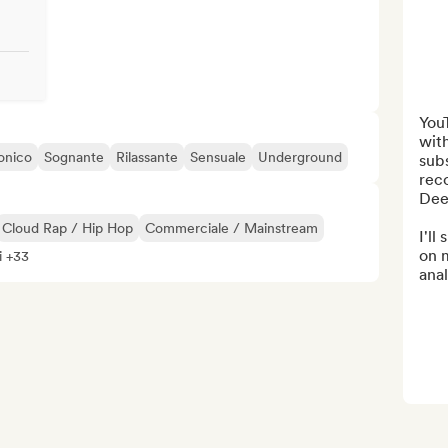
You
wit
onico
Sognante
Rilassante
Sensuale
Underground
subs
rec
Dee
Cloud Rap / Hip Hop
Commerciale / Mainstream
I'll
on 
i +33
anal