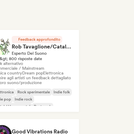
Feedback approfondito
Rob Tavaglione/Catalyst Recording
Esperto Del Suono
&gt; 800 risposte date
k alternativo
merciale / Mainstream
ica country
Dream pop
Elettronica
ire agli artisti un feedback dettagliato
 loro suono/produzione
ttronica
Rock sperimentale
Indie folk
ie pop
Indie rock
al / Heavy metal
Post punk
k & Roll / Rock classico
Good Vibrations Radio