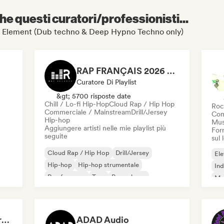
e questi curatori/professionisti...
 Dub Element (Dub techno & Deep Hypno Techno only)
RAP FRANÇAIS 2026 🔥🇫🇷 (Way Records)
Curatore Di Playlist
&gt; 5700 risposte date
Chill / Lo-fi Hip-Hop
Cloud Rap / Hip Hop
Roc
Commerciale / Mainstream
Drill/Jersey
Com
Hip-hop
Mus
Aggiungere artisti nelle mie playlist più
Forn
seguite
sul
Cloud Rap / Hip Hop
Drill/Jersey
Ele
Hip-hop
Hip-hop strumentale
Ind
Rap francese
Trap
Pop urbano
Met
Chill / Lo-fi Hip-Hop
Roc
Dreamers Island Entertainment
ADAD Audio