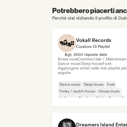
Potrebbero piacerti anch
Perché stai visitando il profilo di
Vokall Records
Curatore Di Playlist
&gt; 3500 risposte date
Bossa nova
Commerciale / Mainstream
Dance music
Deep house
Funk
Aggiungere artisti nelle mie playlist più
seguite
Dance music
Deep house
Funk
Funky / Jackin House
House music
Indie pop
Nu-disco / Italo
Pop soul