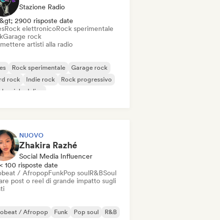
Stazione Radio
&gt; 2900 risposte date
es
Rock elettronico
Rock sperimentale
k
Garage rock
mettere artisti alla radio
es
Rock sperimentale
Garage rock
rd rock
Indie rock
Rock progressivo
k psichedelico
k & Roll / Rock classico
NUOVO
Zhakira Razhé
Social Media Influencer
< 100 risposte date
obeat / Afropop
Funk
Pop soul
R&B
Soul
re post o reel di grande impatto sugli
ti
robeat / Afropop
Funk
Pop soul
R&B