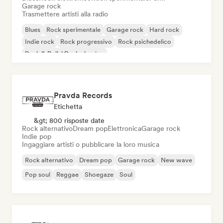
Garage rock
Trasmettere artisti alla radio
Blues
Rock sperimentale
Garage rock
Hard rock
Indie rock
Rock progressivo
Rock psichedelico
Rock & Roll / Rock classico
Pravda Records
Etichetta
&gt; 800 risposte date
Rock alternativo
Dream pop
Elettronica
Garage rock
Indie pop
Ingaggiare artisti o pubblicare la loro musica
Rock alternativo
Dream pop
Garage rock
New wave
Pop soul
Reggae
Shoegaze
Soul