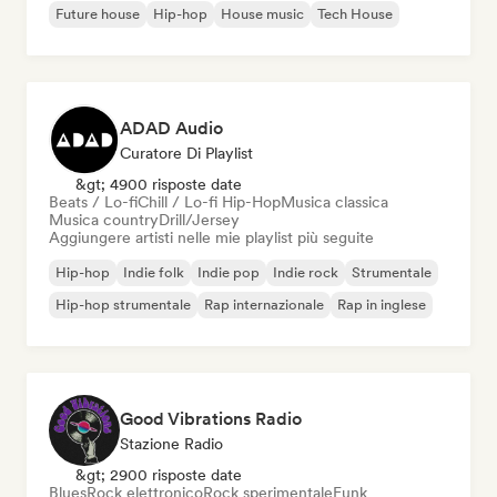
Future house
Hip-hop
House music
Tech House
ADAD Audio
Curatore Di Playlist
&gt; 4900 risposte date
Beats / Lo-fi
Chill / Lo-fi Hip-Hop
Musica classica
Musica country
Drill/Jersey
Aggiungere artisti nelle mie playlist più seguite
Hip-hop
Indie folk
Indie pop
Indie rock
Strumentale
Hip-hop strumentale
Rap internazionale
Rap in inglese
Good Vibrations Radio
Stazione Radio
&gt; 2900 risposte date
Blues
Rock elettronico
Rock sperimentale
Funk