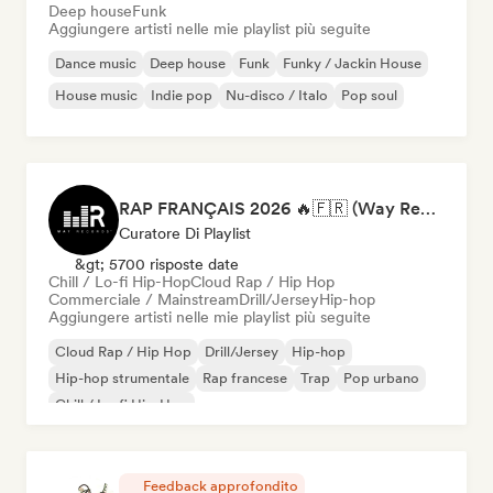
Deep house
Funk
Aggiungere artisti nelle mie playlist più seguite
Dance music
Deep house
Funk
Funky / Jackin House
House music
Indie pop
Nu-disco / Italo
Pop soul
RAP FRANÇAIS 2026 🔥🇫🇷 (Way Records)
Curatore Di Playlist
&gt; 5700 risposte date
Chill / Lo-fi Hip-Hop
Cloud Rap / Hip Hop
Commerciale / Mainstream
Drill/Jersey
Hip-hop
Aggiungere artisti nelle mie playlist più seguite
Cloud Rap / Hip Hop
Drill/Jersey
Hip-hop
Hip-hop strumentale
Rap francese
Trap
Pop urbano
Chill / Lo-fi Hip-Hop
Feedback approfondito