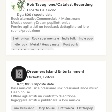
Rob Tavaglione/Catalyst Recording
Esperto Del Suono
&gt; 800 risposte date
Rock alternativo
Commerciale / Mainstream
Musica country
Dream pop
Elettronica
Fornire agli artisti un feedback dettagliato sul loro
suono/produzione
Elettronica
Rock sperimentale
Indie folk
Indie pop
Indie rock
Metal / Heavy metal
Post punk
Rock & Roll / Rock classico
Dreamers Island Entertainment
Etichetta, Editore
&gt; 1000 risposte date
Bass music
Musica brasiliana
Funk brasiliano
Dance music
Deep house
Offrire agli artisti un contratto di edizione
Ingaggiare artisti o pubblicare la loro musica
Funk brasiliano
Deep house
Elettronica
Elettropop