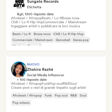
Sungate Records
Etichetta
&gt; 1300 risposte date
Afrobeat / Afropop
Beats / Lo-fi
Bossa nova
Chill / Lo-fi Hip-Hop
Commerciale / Mainstream
Ingaggiare artisti o pubblicare la loro musica
Beats / Lo-fi
Bossa nova
Chill / Lo-fi Hip-Hop
Commerciale / Mainstream
Dancehall
Danza pop
Hip-hop
Pop soul
NUOVO
Zhakira Razhé
Social Media Influencer
< 100 risposte date
Afrobeat / Afropop
Funk
Pop soul
R&B
Soul
Creare post o reel di grande impatto sugli artisti
Afrobeat / Afropop
Funk
Pop soul
R&B
Soul
Pop urbano