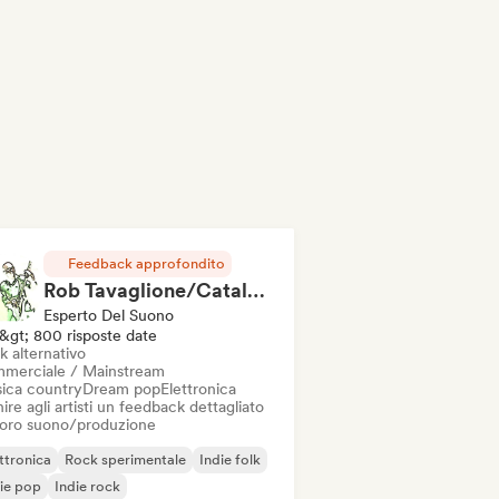
Feedback approfondito
Rob Tavaglione/Catalyst Recording
Esperto Del Suono
&gt; 800 risposte date
k alternativo
merciale / Mainstream
ica country
Dream pop
Elettronica
ire agli artisti un feedback dettagliato
 loro suono/produzione
ttronica
Rock sperimentale
Indie folk
ie pop
Indie rock