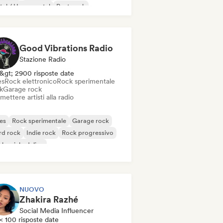
al / Heavy metal
Post punk
k & Roll / Rock classico
Good Vibrations Radio
Stazione Radio
&gt; 2900 risposte date
es
Rock elettronico
Rock sperimentale
k
Garage rock
mettere artisti alla radio
es
Rock sperimentale
Garage rock
rd rock
Indie rock
Rock progressivo
k psichedelico
k & Roll / Rock classico
NUOVO
Zhakira Razhé
Social Media Influencer
< 100 risposte date