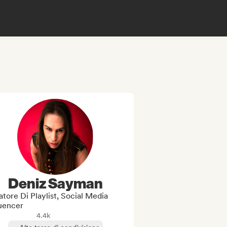
Deniz Sayman
tore Di Playlist, Social Media
luencer
4.4k