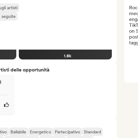
Rock
li artisti
medi
ù seguite
eng
TikT
on S
post
tagg
1.8k
isti delle opportunità
l
tivo
Ballabile
Energetico
Partecipativo
Standard