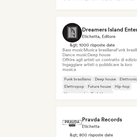
Indie pop
Nu-disco / Italo
Pop soul
Etichetta, Editore
&gt; 1000 risposte date
Bass music
Musica brasiliana
Funk brasil
Dance music
Deep house
Offrire agli artisti un contratto di edizi
Ingaggiare artisti o pubblicare la loro
musica
Funk brasiliano
Deep house
Elettroni
Elettropop
Future house
Hip-hop
House music
Tech House
Pravda Records
Etichetta
&gt; 800 risposte date