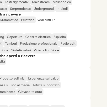
co
Testi significativi
Mainstream
Malinconico
suale
Sorprendente
Underground
In piedi
i a ricevere
Drammatico
Eclettico
Vedi tutti +7
ing
Coperture
Chitarra elettrica
Esplicito
ti
Tamburi
Produzione professionale
Radio edit
azione
Sintetizzatori
Video clip
Voce
che aperti a ricevere
eltà
Progetto agli inizi
Esperienza sul palco
nza sui social media
Artista supportato
 imminente
Giovane talento