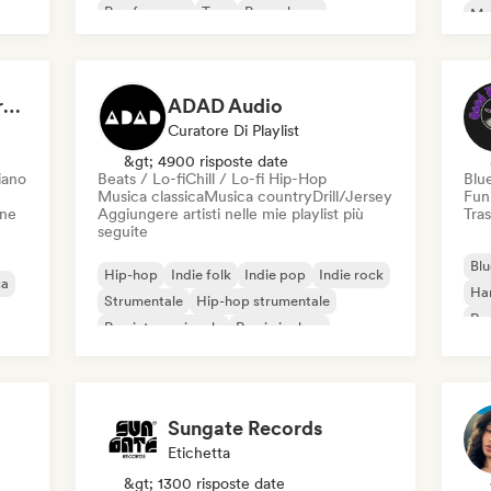
Rap francese
Trap
Pop urbano
Met
Chill / Lo-fi Hip-Hop
Roc
Dreamers Island Entertainment
ADAD Audio
Curatore Di Playlist
&gt; 4900 risposte date
iano
Beats / Lo-fi
Chill / Lo-fi Hip-Hop
Blu
Musica classica
Musica country
Drill/Jersey
Fun
one
Aggiungere artisti nelle mie playlist più
Tras
seguite
Blu
Hip-hop
Indie folk
Indie pop
Indie rock
ca
Ha
Strumentale
Hip-hop strumentale
Roc
Rap internazionale
Rap in inglese
Roc
Sungate Records
Etichetta
&gt; 1300 risposte date