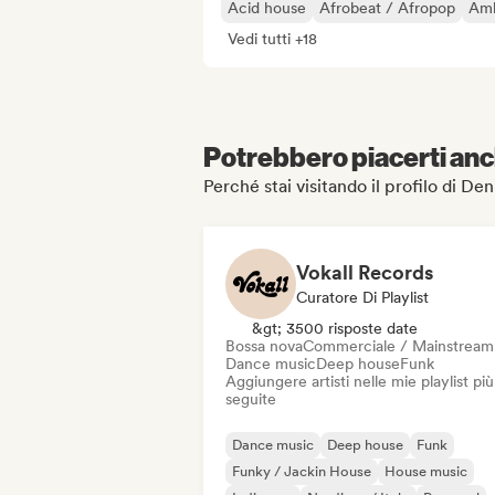
Acid house
Afrobeat / Afropop
Amb
Vedi tutti +18
Potrebbero piacerti anch
Perché stai visitando il profilo di D
Vokall Records
Curatore Di Playlist
&gt; 3500 risposte date
Bossa nova
Commerciale / Mainstream
Dance music
Deep house
Funk
Aggiungere artisti nelle mie playlist più
seguite
Dance music
Deep house
Funk
Funky / Jackin House
House music