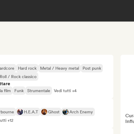
ardcore
Hard rock
Metal / Heavy metal
Post punk
Roll / Rock classico
ttare
a film
Funk
Strumentale
Vedi tutti +4
rbourne
H.E.A.T
Ghost
Arch Enemy
Cura
utti +12
Inf