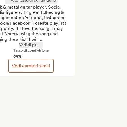
Alto tasso di condivisione
 & metal guitar player. Social 
a figure with great following & 
agement on YouTube, Instagram, 
ok & Facebook. I create playlists 
potify. If I love the song, I may 
 IG story using the song and 
ing the artist. I will...
Vedi di più
Tasso di condivisione
64%
Vedi curatori simili