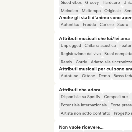
Good vibes
Groovy
Hardcore
Uni
Melodico
Midtempo
Originale
Sen
Anche gli stati d'animo sono apert
Autentico
Freddo
Curioso
Scuro
Attributi musicali che lui/lei ama
Unplugged
Chitarra acustica
Featur
Registrazione dal vivo
Brani completa
Remix
Corde
Adatto alla sincronizz
Attributi musicali per cui sono an
Autotune
Ottone
Demo
Bassa fed
Attributi che adora
Disponibile su Spotify
Compositore
Potenziale internazionale
Forte prese
Artista non sotto contratto
Progetto
Non vuole ricevere...