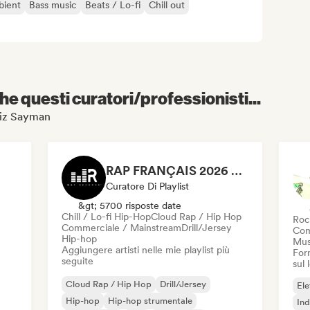
ient
Bass music
Beats / Lo-fi
Chill out
e questi curatori/professionisti...
eniz Sayman
RAP FRANÇAIS 2026 🔥🇫🇷 (Way Records)
Curatore Di Playlist
&gt; 5700 risposte date
Chill / Lo-fi Hip-Hop
Cloud Rap / Hip Hop
Roc
Commerciale / Mainstream
Drill/Jersey
Com
Hip-hop
Mus
Aggiungere artisti nelle mie playlist più
Forn
seguite
sul
Cloud Rap / Hip Hop
Drill/Jersey
Ele
Hip-hop
Hip-hop strumentale
Ind