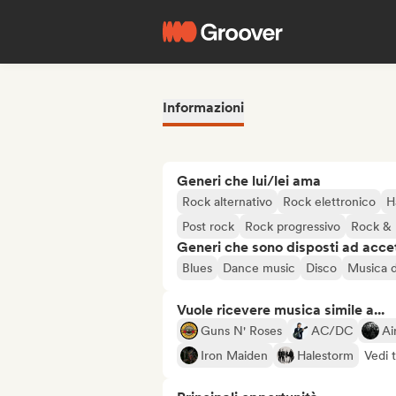
Informazioni
Generi che lui/lei ama
Rock alternativo
Rock elettronico
H
Post rock
Rock progressivo
Rock & 
Generi che sono disposti ad acce
Blues
Dance music
Disco
Musica d
Vuole ricevere musica simile a...
Guns N' Roses
AC/DC
Ai
Iron Maiden
Halestorm
Vedi t