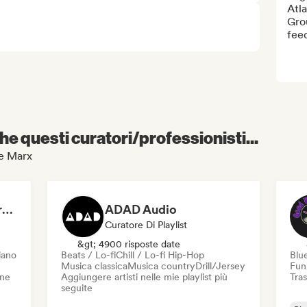
Atla
Grou
fee
e questi curatori/professionisti...
ve Marx
Dreamers Island Entertainment
ADAD Audio
Curatore Di Playlist
&gt; 4900 risposte date
iano
Beats / Lo-fi
Chill / Lo-fi Hip-Hop
Blu
Musica classica
Musica country
Drill/Jersey
Fun
one
Aggiungere artisti nelle mie playlist più
Tras
seguite