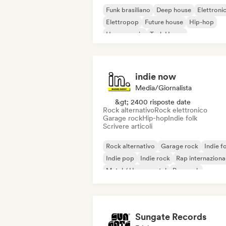
Funk brasiliano
Deep house
Elettroni
Elettropop
Future house
Hip-hop
House music
Tech House
indie now
Media/Giornalista
&gt; 2400 risposte date
Rock alternativo
Rock elettronico
Garage rock
Hip-hop
Indie folk
Scrivere articoli
Rock alternativo
Garage rock
Indie f
Indie pop
Indie rock
Rap internaziona
Metal / Heavy metal
Pop rock
Sungate Records