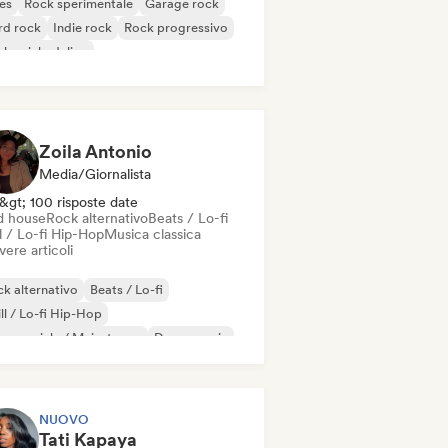
es
Rock sperimentale
Garage rock
rd rock
Indie rock
Rock progressivo
k psichedelico
k & Roll / Rock classico
Zoila Antonio
Media/Giornalista
&gt; 100 risposte date
d house
Rock alternativo
Beats / Lo-fi
l / Lo-fi Hip-Hop
Musica classica
vere articoli
k alternativo
Beats / Lo-fi
ll / Lo-fi Hip-Hop
mmerciale / Mainstream
Dance music
sco
Dream pop
House music
NUOVO
Tati Kapaya