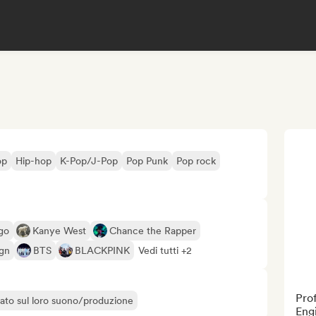
op
Hip-hop
K-Pop/J-Pop
Pop Punk
Pop rock
igo
Kanye West
Chance the Rapper
ign
BTS
BLACKPINK
Vedi tutti +2
Pro
liato sul loro suono/produzione
Engi