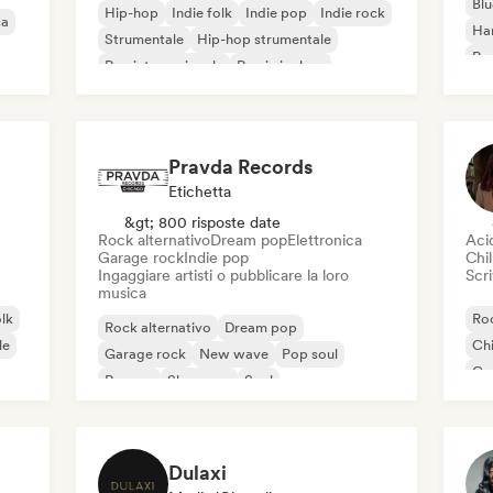
Blu
Hip-hop
Indie folk
Indie pop
Indie rock
ca
Ha
Strumentale
Hip-hop strumentale
Roc
Rap internazionale
Rap in inglese
Roc
Pravda Records
Etichetta
&gt; 800 risposte date
Rock alternativo
Dream pop
Elettronica
Aci
Garage rock
Indie pop
Chil
Ingaggiare artisti o pubblicare la loro
Scri
musica
olk
Roc
Rock alternativo
Dream pop
le
Chi
Garage rock
New wave
Pop soul
Co
Reggae
Shoegaze
Soul
Di
Dulaxi