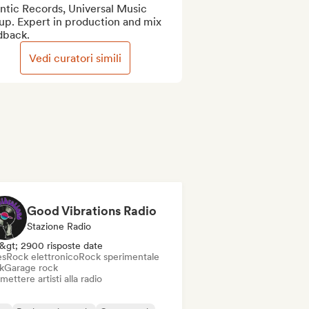
ntic Records, Universal Music 
p. Expert in production and mix 
dback.
Vedi curatori simili
Good Vibrations Radio
Stazione Radio
&gt; 2900 risposte date
es
Rock elettronico
Rock sperimentale
k
Garage rock
mettere artisti alla radio