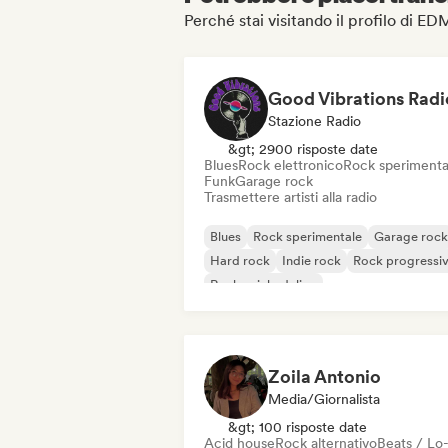
Perché stai visitando il profilo 
Good Vibrations Radi
Stazione Radio
&gt; 2900 risposte date
Blues
Rock elettronico
Rock sperimenta
Funk
Garage rock
Trasmettere artisti alla radio
Blues
Rock sperimentale
Garage rock
Hard rock
Indie rock
Rock progressi
Rock psichedelico
Rock & Roll / Rock classico
Zoila Antonio
Media/Giornalista
&gt; 100 risposte date
Acid house
Rock alternativo
Beats / Lo-