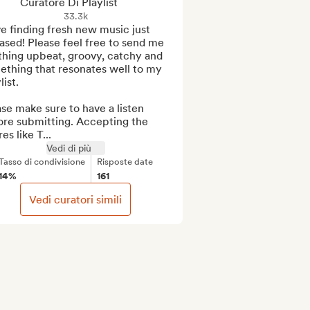
Curatore Di Playlist
33.3k
ve finding fresh new music just 
ased! Please feel free to send me 
hing upbeat, groovy, catchy and 
thing that resonates well to my 
ist. 

se make sure to have a listen 
ore submitting. Accepting the 
es like T...
Vedi di più
Tasso di condivisione
Risposte date
14%
161
Vedi curatori simili