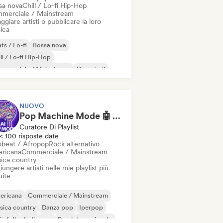
sa nova
Chill / Lo-fi Hip-Hop
merciale / Mainstream
ggiare artisti o pubblicare la loro
ica
ts / Lo-fi
Bossa nova
ll / Lo-fi Hip-Hop
mmerciale / Mainstream
Dancehall
nza pop
Hip-hop
Pop soul
NUOVO
Pop Machine Mode 🤖 AI Music, Indie Pop & Dream Pop
Curatore Di Playlist
< 100 risposte date
obeat / Afropop
Rock alternativo
ricana
Commerciale / Mainstream
ica country
ungere artisti nelle mie playlist più
uite
ericana
Commerciale / Mainstream
sica country
Danza pop
Iperpop
ie folk
Indie pop
Pop internazionale