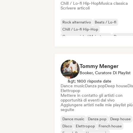
Chill / Lo-fi Hip-Hop
Musica classica
Scrivere articoli
Rock alternativo
Beats / Lo-fi
Chill / Lo-fi Hip-Hop
Commerciale / Mainstream
Dance mus
Disco
Dream pop
House music
Tommy Menger
Booker, Curatore Di Playlist
&gt; 1800 risposte date
Dance music
Danza pop
Deep house
Di
Elettropop
Mettere in contatto gli artisti con
opportunità di eventi dal vivo
Aggiungere artisti nelle mie playlist più
seguite
Dance music
Danza pop
Deep house
Disco
Elettropop
French house