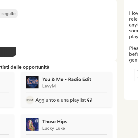
I lo
ù seguite
rele
anyt
some
playl
Plea
bef
genr
isti delle opportunità
You & Me - Radio Edit
LevyM
Aggiunto a una playlist
Those Hips
Lucky Luke