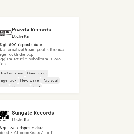
Pravda Records
Etichetta
&gt; 800 risposte date
k alternativo
Dream pop
Elettronica
age rock
Indie pop
ggiare artisti o pubblicare la loro
ica
k alternativo
Dream pop
rage rock
New wave
Pop soul
ggae
Shoegaze
Soul
Sungate Records
Etichetta
&gt; 1300 risposte date
obeat / Afropop
Beats / Lo-fi