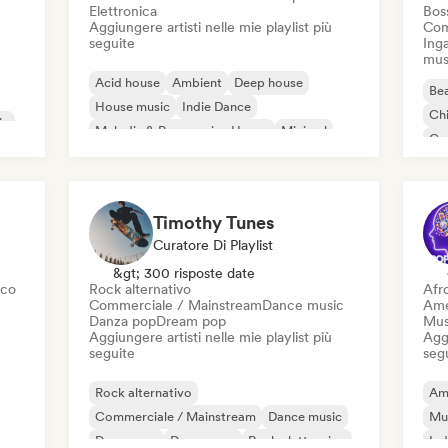
Elettronica
Bos
Aggiungere artisti nelle mie playlist più
Com
seguite
Inga
mus
Acid house
Ambient
Deep house
Bea
House music
Indie Dance
Chi
ic
Melodic & Progressive House
Minimal
Co
Organic House / Downtempo
Da
Timothy Tunes
Curatore Di Playlist
&gt; 300 risposte date
sco
Rock alternativo
Afr
Commerciale / Mainstream
Dance music
Ame
Danza pop
Dream pop
Mus
Aggiungere artisti nelle mie playlist più
Aggi
seguite
seg
Rock alternativo
Am
Commerciale / Mainstream
Dance music
Mu
Danza pop
Dream pop
Rock elettronico
Ind