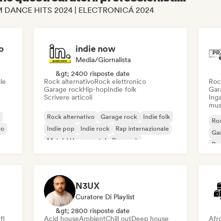
di EDM DANCE HITS 2024 | ELECTRONICÁ 2024
o
indie now
Media/Giornalista
&gt; 2400 risposte date
le
Rock alternativo
Rock elettronico
Roc
Garage rock
Hip-hop
Indie folk
Gar
Scrivere articoli
Inga
mus
Rock alternativo
Garage rock
Indie folk
Roc
vo
Indie pop
Indie rock
Rap internazionale
Ga
Metal / Heavy metal
Pop rock
Re
N3UX
Curatore Di Playlist
&gt; 2800 risposte date
fi
Acid house
Ambient
Chill out
Deep house
Afr