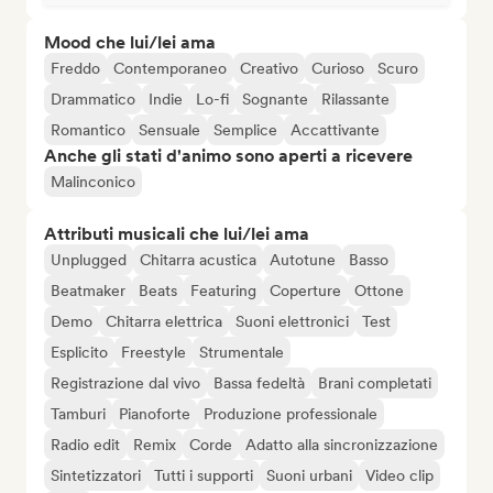
Mood che lui/lei ama
Freddo
Contemporaneo
Creativo
Curioso
Scuro
Drammatico
Indie
Lo-fi
Sognante
Rilassante
Romantico
Sensuale
Semplice
Accattivante
Anche gli stati d'animo sono aperti a ricevere
Malinconico
Attributi musicali che lui/lei ama
Unplugged
Chitarra acustica
Autotune
Basso
Beatmaker
Beats
Featuring
Coperture
Ottone
Demo
Chitarra elettrica
Suoni elettronici
Test
Esplicito
Freestyle
Strumentale
Registrazione dal vivo
Bassa fedeltà
Brani completati
Tamburi
Pianoforte
Produzione professionale
Radio edit
Remix
Corde
Adatto alla sincronizzazione
Sintetizzatori
Tutti i supporti
Suoni urbani
Video clip