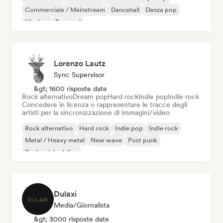
Commerciale / Mainstream
Dancehall
Danza pop
Hip-hop
Pop soul
Lorenzo Lautz
Sync Supervisor
&gt; 1600 risposte date
Rock alternativo
Dream pop
Hard rock
Indie pop
Indie rock
Concedere in licenza o rappresentare le tracce degli
artisti per la sincronizzazione di immagini/video
Rock alternativo
Hard rock
Indie pop
Indie rock
Metal / Heavy metal
New wave
Post punk
Rock psichedelico
Dulaxi
Media/Giornalista
&gt; 3000 risposte date