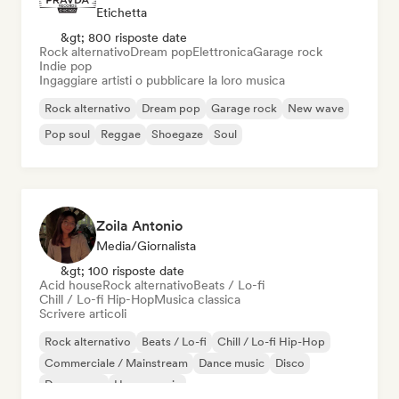
Etichetta
&gt; 800 risposte date
Rock alternativo
Dream pop
Elettronica
Garage rock
Indie pop
Ingaggiare artisti o pubblicare la loro musica
Rock alternativo
Dream pop
Garage rock
New wave
Pop soul
Reggae
Shoegaze
Soul
Zoila Antonio
Media/Giornalista
&gt; 100 risposte date
Acid house
Rock alternativo
Beats / Lo-fi
Chill / Lo-fi Hip-Hop
Musica classica
Scrivere articoli
Rock alternativo
Beats / Lo-fi
Chill / Lo-fi Hip-Hop
Commerciale / Mainstream
Dance music
Disco
Dream pop
House music