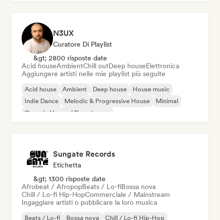
N3UX
Curatore Di Playlist
&gt; 2800 risposte date
Acid house
Ambient
Chill out
Deep house
Elettronica
Aggiungere artisti nelle mie playlist più seguite
Acid house
Ambient
Deep house
House music
Indie Dance
Melodic & Progressive House
Minimal
Organic House / Downtempo
Sungate Records
Etichetta
&gt; 1300 risposte date
Afrobeat / Afropop
Beats / Lo-fi
Bossa nova
Chill / Lo-fi Hip-Hop
Commerciale / Mainstream
Ingaggiare artisti o pubblicare la loro musica
Beats / Lo-fi
Bossa nova
Chill / Lo-fi Hip-Hop