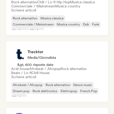
Rock alternativo
Chill / Lo-fi Hip-Hop
Musica classica
Commerciale / Mainstream
Musica country
Scrivere articoli
Rock alternativo
Musica classica
Commerciale / Mainstream
Musica country
Dub
Funk
Hardcore
Hip-hop
Tracktor
Media/Giornalista
&gt; 600 risposte date
Acid house
Afrobeat / Afropop
Rock alternativo
Beats / Lo-fi
Chill House
Scrivere articoli
Afrobeat / Afropop
Rock alternativo
Dance music
Dream pop
Rock elettronico
Elettropop
French Pop
Hip-hop