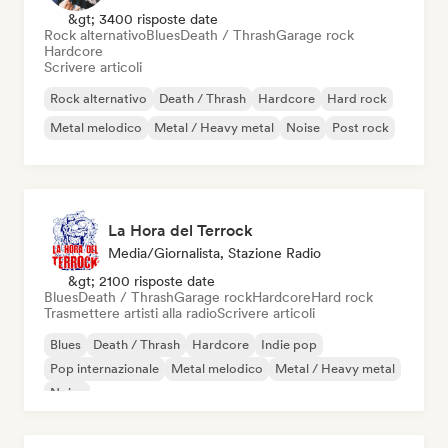
&gt; 3400 risposte date
Rock alternativo
Blues
Death / Thrash
Garage rock
Hardcore
Scrivere articoli
Rock alternativo
Death / Thrash
Hardcore
Hard rock
Metal melodico
Metal / Heavy metal
Noise
Post rock
La Hora del Terrock
Media/Giornalista, Stazione Radio
&gt; 2100 risposte date
Blues
Death / Thrash
Garage rock
Hardcore
Hard rock
Trasmettere artisti alla radio
Scrivere articoli
Blues
Death / Thrash
Hardcore
Indie pop
Pop internazionale
Metal melodico
Metal / Heavy metal
Noise