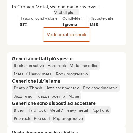
In Crónica Metal, we can make reviews, i...
Vedi di più
Tasso di condivisione
Condivide in
Risposte date
81%
1 giorno
1,158
Vedi curatori simili
Generi accettati più spesso
Rock alternativo
Hard rock
Metal melodico
Metal / Heavy metal
Rock progressivo
Generi che lui/lei ama
Death / Thrash
Jazz sperimentale
Rock sperimentale
Jazz fusion
Jazz moderno
Noise
Generi che sono disposti ad accettare
Blues
Hard rock
Metal / Heavy metal
Pop Punk
Pop rock
Pop soul
Pop progressivo
Vuole ricevere musica simile a...