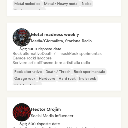
Metal melodico
Metal / Heavy metal
Noise
Rock progressivo
Metal madness weekly
Media/Giornalista, Stazione Radio
&gt; 1900 risposte date
Rock alternativo
Death / Thrash
Rock sperimentale
Garage rock
Hardcore
Scrivere articoli
Trasmettere artisti alla radio
Rock alternativo
Death / Thrash
Rock sperimentale
Garage rock
Hardcore
Hard rock
Indie rock
Metal melodico
Héctor Orojim
Social Media Influencer
&gt; 500 risposte date