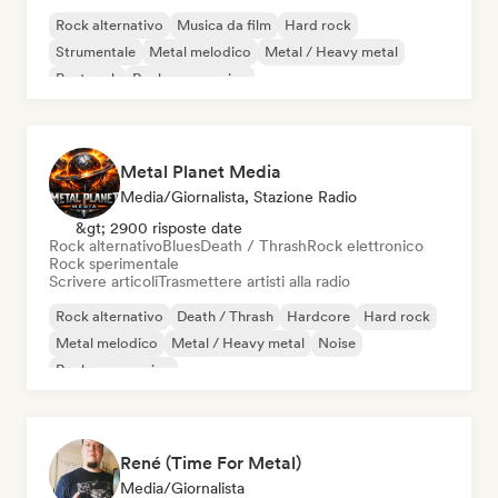
Rock alternativo
Musica da film
Hard rock
Strumentale
Metal melodico
Metal / Heavy metal
Post rock
Rock progressivo
Metal Planet Media
Media/Giornalista, Stazione Radio
&gt; 2900 risposte date
Rock alternativo
Blues
Death / Thrash
Rock elettronico
Rock sperimentale
Scrivere articoli
Trasmettere artisti alla radio
Rock alternativo
Death / Thrash
Hardcore
Hard rock
Metal melodico
Metal / Heavy metal
Noise
Rock progressivo
René (Time For Metal)
Media/Giornalista