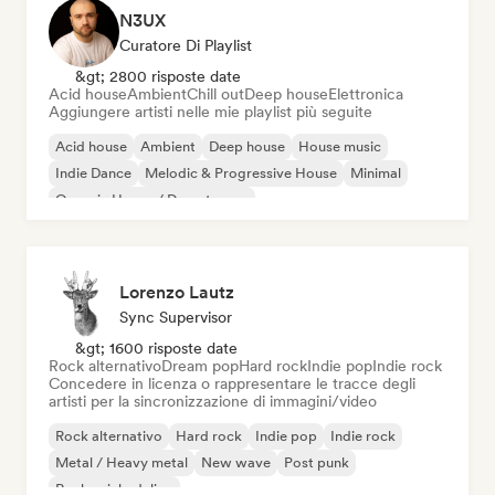
N3UX
Curatore Di Playlist
&gt; 2800 risposte date
Acid house
Ambient
Chill out
Deep house
Elettronica
Aggiungere artisti nelle mie playlist più seguite
Acid house
Ambient
Deep house
House music
Indie Dance
Melodic & Progressive House
Minimal
Organic House / Downtempo
Lorenzo Lautz
Sync Supervisor
&gt; 1600 risposte date
Rock alternativo
Dream pop
Hard rock
Indie pop
Indie rock
Concedere in licenza o rappresentare le tracce degli
artisti per la sincronizzazione di immagini/video
Rock alternativo
Hard rock
Indie pop
Indie rock
Metal / Heavy metal
New wave
Post punk
Rock psichedelico