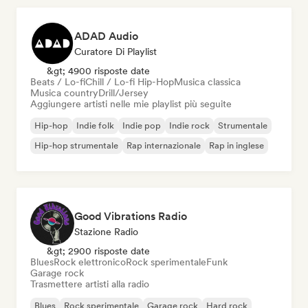
ADAD Audio
Curatore Di Playlist
&gt; 4900 risposte date
Beats / Lo-fi
Chill / Lo-fi Hip-Hop
Musica classica
Musica country
Drill/Jersey
Aggiungere artisti nelle mie playlist più seguite
Hip-hop
Indie folk
Indie pop
Indie rock
Strumentale
Hip-hop strumentale
Rap internazionale
Rap in inglese
Good Vibrations Radio
Stazione Radio
&gt; 2900 risposte date
Blues
Rock elettronico
Rock sperimentale
Funk
Garage rock
Trasmettere artisti alla radio
Blues
Rock sperimentale
Garage rock
Hard rock