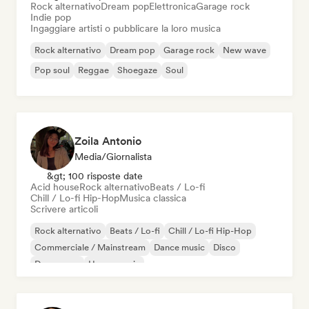
Rock alternativo
Dream pop
Elettronica
Garage rock
Indie pop
Ingaggiare artisti o pubblicare la loro musica
Rock alternativo
Dream pop
Garage rock
New wave
Pop soul
Reggae
Shoegaze
Soul
Zoila Antonio
Media/Giornalista
&gt; 100 risposte date
Acid house
Rock alternativo
Beats / Lo-fi
Chill / Lo-fi Hip-Hop
Musica classica
Scrivere articoli
Rock alternativo
Beats / Lo-fi
Chill / Lo-fi Hip-Hop
Commerciale / Mainstream
Dance music
Disco
Dream pop
House music