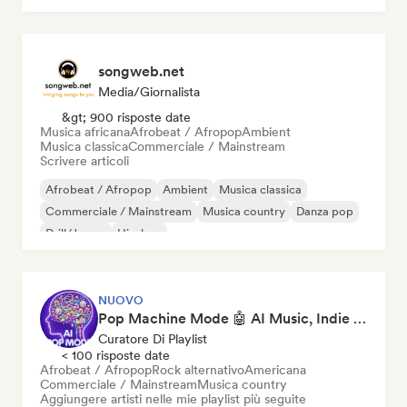
songweb.net
Media/Giornalista
&gt; 900 risposte date
Musica africana
Afrobeat / Afropop
Ambient
Musica classica
Commerciale / Mainstream
Scrivere articoli
Afrobeat / Afropop
Ambient
Musica classica
Commerciale / Mainstream
Musica country
Danza pop
Drill/Jersey
Hip-hop
NUOVO
Pop Machine Mode 🤖 AI Music, Indie Pop & Dream Pop
Curatore Di Playlist
< 100 risposte date
Afrobeat / Afropop
Rock alternativo
Americana
Commerciale / Mainstream
Musica country
Aggiungere artisti nelle mie playlist più seguite