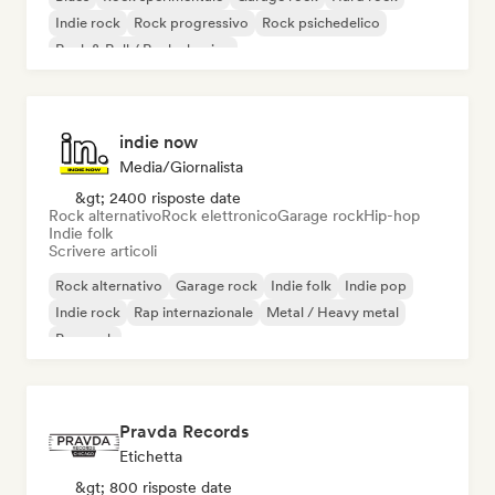
Indie rock
Rock progressivo
Rock psichedelico
Rock & Roll / Rock classico
indie now
Media/Giornalista
&gt; 2400 risposte date
Rock alternativo
Rock elettronico
Garage rock
Hip-hop
Indie folk
Scrivere articoli
Rock alternativo
Garage rock
Indie folk
Indie pop
Indie rock
Rap internazionale
Metal / Heavy metal
Pop rock
Pravda Records
Etichetta
&gt; 800 risposte date