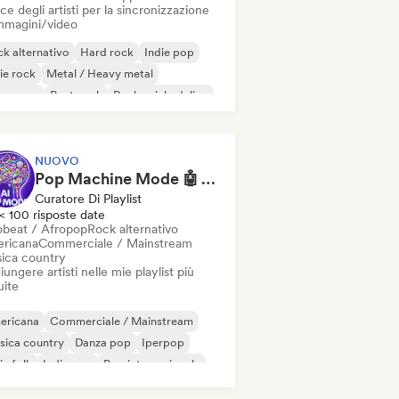
ce degli artisti per la sincronizzazione
immagini/video
k alternativo
Hard rock
Indie pop
ie rock
Metal / Heavy metal
w wave
Post punk
Rock psichedelico
NUOVO
Pop Machine Mode 🤖 AI Music, Indie Pop & Dream Pop
Curatore Di Playlist
< 100 risposte date
obeat / Afropop
Rock alternativo
ricana
Commerciale / Mainstream
ica country
ungere artisti nelle mie playlist più
uite
ericana
Commerciale / Mainstream
sica country
Danza pop
Iperpop
ie folk
Indie pop
Pop internazionale