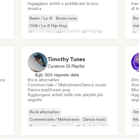
Ingaggiare artisti o pubblicare la loro
trac
musica
di 
Beats / Lo-fi
Bossa nova
Roc
Chill / Lo-fi Hip-Hop
Ind
Commerciale / Mainstream
Dancehall
Ne
Danza pop
Hip-hop
Pop soul
Timothy Tunes
Curatore Di Playlist
&gt; 300 risposte date
sco
Rock alternativo
Afr
Commerciale / Mainstream
Dance music
Ame
Danza pop
Dream pop
Mus
Aggiungere artisti nelle mie playlist più
Aggi
seguite
seg
Rock alternativo
Am
Commerciale / Mainstream
Dance music
Mu
Danza pop
Dream pop
Rock elettronico
Ind
Future house
Garage rock