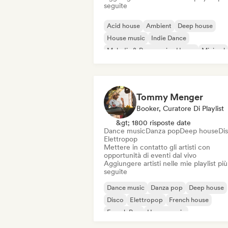
seguite
Acid house
Ambient
Deep house
House music
Indie Dance
Melodic & Progressive House
Minimal
Organic House / Downtempo
Tommy Menger
Booker, Curatore Di Playlist
&gt; 1800 risposte date
Dance music
Danza pop
Deep house
Di
Elettropop
Mettere in contatto gli artisti con
opportunità di eventi dal vivo
Aggiungere artisti nelle mie playlist più
seguite
Dance music
Danza pop
Deep house
Disco
Elettropop
French house
French Pop
House music