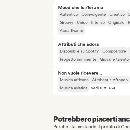
Mood che lui/lei ama
Autentico
Coinvolgente
Creativo
B
Groovy
Unico
Intenso
Originale
P
Accattivante
Attributi che adora
Disponibile su Spotify
Compositore
Progetto imminente
Giovane talento
Non vuole ricevere...
Musica africana
Afrobeat / Afropop
Musica asiatica
Vedi tutti +64
Potrebbero piacerti anch
Perché stai visitando il profilo di C