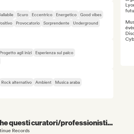
Lyon
futu
allabile
Scuro
Eccentrico
Energetico
Good vibes
Musi
ositivo
Provocatorio
Sorprendente
Underground
évèn
Dis
Cybe
Progetto agli inizi
Esperienza sul palco
Rock alternativo
Ambient
Musica araba
e questi curatori/professionisti...
ontinue Records