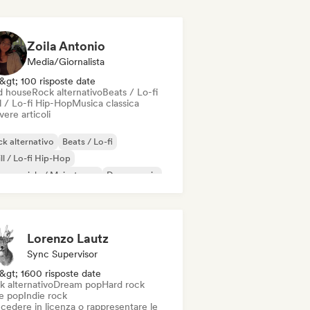
Zoila Antonio
Media/Giornalista
&gt; 100 risposte date
d house
Rock alternativo
Beats / Lo-fi
l / Lo-fi Hip-Hop
Musica classica
vere articoli
k alternativo
Beats / Lo-fi
ll / Lo-fi Hip-Hop
mmerciale / Mainstream
Dance music
sco
Dream pop
House music
Lorenzo Lautz
Sync Supervisor
&gt; 1600 risposte date
k alternativo
Dream pop
Hard rock
ie pop
Indie rock
cedere in licenza o rappresentare le