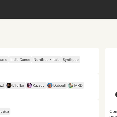
usic
Indie Dance
Nu-disco / Italo
Synthpop
zzi
Lifelike
Kazzey
Dabeull
MRD
Cont
musica
org