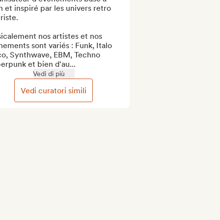
 et inspiré par les univers retro 
riste.

calement nos artistes et nos 
ements sont variés : Funk, Italo 
co, Synthwave, EBM, Techno 
rpunk et bien d'au...
Vedi di più
Vedi curatori simili