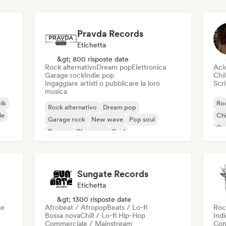
Pravda Records
Etichetta
&gt; 800 risposte date
Rock alternativo
Dream pop
Elettronica
Aci
Garage rock
Indie pop
Chil
Ingaggiare artisti o pubblicare la loro
Scri
musica
olk
Roc
Rock alternativo
Dream pop
le
Chi
Garage rock
New wave
Pop soul
Co
Reggae
Shoegaze
Soul
Di
Sungate Records
Etichetta
&gt; 1300 risposte date
se
Afrobeat / Afropop
Beats / Lo-fi
Roc
Bossa nova
Chill / Lo-fi Hip-Hop
Ind
Commerciale / Mainstream
Con