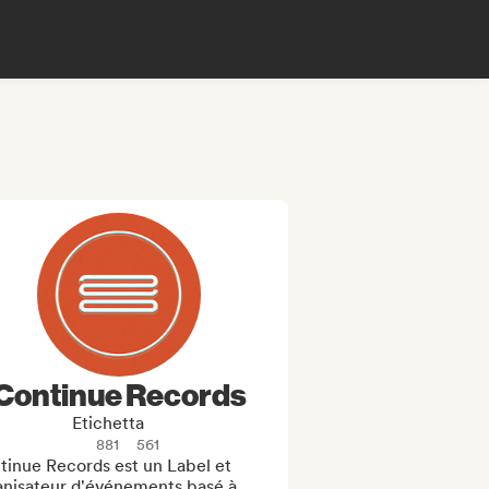
Continue Records
Etichetta
881
561
inue Records est un Label et 
anisateur d'événements basé à 