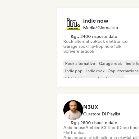
indie now
Media/Giornalista
&gt; 2400 risposte date
Rock alternativo
Rock elettronico
Garage rock
Hip-hop
Indie folk
Scrivere articoli
Rock alternativo
Garage rock
Indie f
Indie pop
Indie rock
Rap internaziona
Metal / Heavy metal
Pop rock
N3UX
Curatore Di Playlist
&gt; 2800 risposte date
Acid house
Ambient
Chill out
Deep hou
Elettronica
Aggiungere artisti nelle mie playlist più